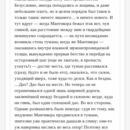
МАЛАЯ ПРОЗА
Безусловно, иногда попадались и лощины, и даже
небольшие плато, но в целом порядок был таков и
ЭССЕИСТИКА
только таков: ничего лишнего… и ничего нового. И
ЛИТЕРАТУРОВЕДЕНИЕ
тут вдруг — когда Мантикора бежал этак вот, чуя
спиной, как расстояние между ним и гвардейцами
КУЛЬТУРОВЕДЕНИЕ
неминуемо сокращается, — на пути неожиданно
возникла стена тумана; когда же Мантикора —
ПУБЛИЦИСТИКА
оказавшись внутри влажной звуконепроницаемой
РЕЦЕНЗИРОВАНИЕ
толщи, вынужденно прервав бегство и перейдя на
осторожный шаг (еще не хватало, в пропасть
ЦИКЛЫ ПУБЛИКАЦИЙ
ухнуть!) — достиг места, где туман рассеивался
(сразу, будто и не было его), оказалось, что склон,
ТРЕДИАКОВСКИЙ
уходящий вверх, тоже куда-то делся. Как и бездна.
МЕДИА
…Дао? Дао был на месте. Но теперь он не
ограничивался одной лишь шириной дороги,
ВКОНТАКТЕ
заключённой между бездной и склоном: везде, куда
ни глянь, был один сплошной дао. Во все стороны.
Однако размышлять было некогда: судя по тому, как
медленно Мантикора продвигался в тумане,
эпителии уже практически дышали в спину: они-то
уж наверняка неслись во весь опор! Поэтому все