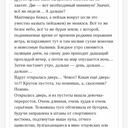
хватит. Две — вот необходимый минимум! Значит,
всё же неделя… А дальше?
Мантикора бежал, а пейзаж вокруг (если это
уместно назвать пейзажем) не менялся. Всё то же
белое небо, всё та же бурая земля, с которой,
поднимаемые время от времени редкими порывами
ветра, вспархивают тут и там мелкие сухие комочки
и невесомые былинки. Бледное утро сменяется
палящим днём, на смену дню приходит дышащий
прохладой вечер, а потом на мир опускается ночь…
Затем настанет утро, дальше — день, дальше…
дальше…
Вдруг открылась дверь… Чевоо? Какая ещё дверь-
то?! Кругом пустота, ты помнишь, а, сказочник?
Помню.
Открылась дверь, и из пустоты вышла девочка-
переросток. Очень длинная, очень худая и очень
серьёзная. Тельняшка туго обтягивала её бугорки,
будучи заправлена в штаны от спортивного
костюма, подтянутые выше пупа, отчего
щиколотки, бултыхающиеся в явно отцовских или