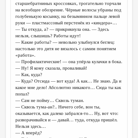
старшебратниных кроссовках, трогательно торчали
на всеобщее обозрение. Чёрные волосы убраны под
голубенькую косынку, на безымянном пальце левой
руки — пластмассовый перстенёк из «киндера»…
— Ты откуда, а? — прикрикнула она. — Здесь
нельзя, слышишь? Работы идут!
— Какие работы? — невольно улыбнулся беглец:
настолько это дитя не вязалось с самим понятием
«работа».
— Профилактические! — она упёрла кулачки в бока.
— Ну! Я кому сказала, проваливай!
— Как, куда?
— Куда? Отсюда — вот куда! А как… Не знаю. Да и
какое мне дело! Абсолютно никакого… Сюда ты как
попал?
— Сам не пойму… Сквозь туман.
— Сквозь тума-ан?.. Ничего себе, вон ты,
оказывается, как далеко забрался-то… Ну, вот что:
разворачивайся и — давай… туда, откуда пришёл.
Нельзя здесь…
— А вперёд?