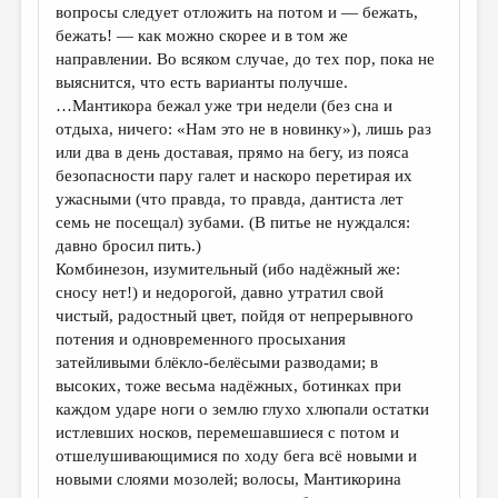
вопросы следует отложить на потом и — бежать,
бежать! — как можно скорее и в том же
направлении. Во всяком случае, до тех пор, пока не
выяснится, что есть варианты получше.
…Мантикора бежал уже три недели (без сна и
отдыха, ничего: «Нам это не в новинку»), лишь раз
или два в день доставая, прямо на бегу, из пояса
безопасности пару галет и наскоро перетирая их
ужасными (что правда, то правда, дантиста лет
семь не посещал) зубами. (В питье не нуждался:
давно бросил пить.)
Комбинезон, изумительный (ибо надёжный же:
сносу нет!) и недорогой, давно утратил свой
чистый, радостный цвет, пойдя от непрерывного
потения и одновременного просыхания
затейливыми блёкло-белёсыми разводами; в
высоких, тоже весьма надёжных, ботинках при
каждом ударе ноги о землю глухо хлюпали остатки
истлевших носков, перемешавшиеся с потом и
отшелушивающимися по ходу бега всё новыми и
новыми слоями мозолей; волосы, Мантикорина