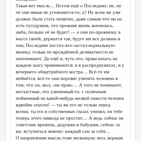
Такая вот мысль… Потом ещё о Последних: не, ну
чё они никак не угомонятся-то, а? Ну всем же уже
должно было стать понятно, даже самым что ни на
есть тугодумам, что прежняя жизнь кончилась,
амба, больше её не будет! — а они по-прежнему, в
массе своей, держатся так, будто им все должны и
они, Последние (из-тех-кто-застал-нормальную-
жизнь), только по врождённой деликатности не
напоминают. Да ещё и, чуть что, права качать на
каждом шагу принимаются: и в распредпунктах, и у
вечернего общетрибного костра… Всё-то им
неймётся, всё-то они норовят уличить человека в
том, что он, мол, «не прав»… А того не понимают,
несчастные, что уличённый-то, с поличным
пойманный на какой-нибудь мелкой пакости человек
вдвойне опасен! — ты же его не только перед
всеми, ты его в собственных глазах унизил, он тебе
теперь этого никогда не простит… А ведь сейчас не
советские времена, дедушки и бабушки, сейчас за
вас вступиться некому: каждый сам за себя…
О направлении мысль тоже мелькнула: мол, верным