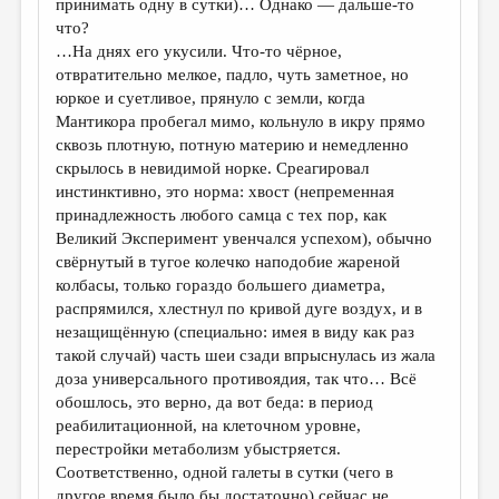
принимать одну в сутки)… Однако — дальше-то
что?
…На днях его укусили. Что-то чёрное,
отвратительно мелкое, падло, чуть заметное, но
юркое и суетливое, прянуло с земли, когда
Мантикора пробегал мимо, кольнуло в икру прямо
сквозь плотную, потную материю и немедленно
скрылось в невидимой норке. Среагировал
инстинктивно, это норма: хвост (непременная
принадлежность любого самца с тех пор, как
Великий Эксперимент увенчался успехом), обычно
свёрнутый в тугое колечко наподобие жареной
колбасы, только гораздо большего диаметра,
распрямился, хлестнул по кривой дуге воздух, и в
незащищённую (специально: имея в виду как раз
такой случай) часть шеи сзади впрыснулась из жала
доза универсального противоядия, так что… Всё
обошлось, это верно, да вот беда: в период
реабилитационной, на клеточном уровне,
перестройки метаболизм убыстряется.
Соответственно, одной галеты в сутки (чего в
другое время было бы достаточно) сейчас не