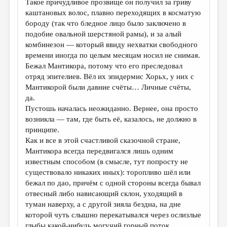
Такое причудливое прозвище он получил за гриву
каштановых волос, плавно переходящих в косматую
ДАЙДЖЕСТ
бороду (так что бледное лицо было заключено в
ПРОИЗВЕДЕНИЯ
подобие овальной шерстяной рамы), и за алый
комбинезон — который ввиду нехватки свободного
ПЕРЕВОДЫ
времени иногда по целым месяцам носил не снимая.
Бежал Мантикора, потому что его преследовал
КОНКУРСЫ
отряд эпителиев. Вёл их эпидермис Хорьх, у них с
ДЕТСКАЯ КОМНАТА
Мантикорой были давние счёты… Личные счёты,
да.
КНИЖНАЯ ПОЛКА
Пустошь началась неожиданно. Вернее, она просто
возникла — там, где быть её, казалось, не должно в
ОБЗОР ЛИТЕРАТУРЫ
принципе.
СТРАНИЦЫ ПАМЯТИ
Как и все в этой счастливой сказочной стране,
Мантикора всегда передвигался лишь одним
ОБЪЯВЛЕНИЯ
известным способом (в смысле, тут попросту не
существовало никаких иных): торопливо шёл или
КОЛОНКА РЕДАКТОРА
бежал по дао, причём с одной стороны всегда бывал
отвесный либо нависающий склон, уходящий в
РЕДКОЛЛЕГИЯ
туман наверху, а с другой зияла бездна, на дне
ОТ РЕДАКЦИИ
которой чуть слышно перекатывался через ослизлые
глыбы какой-нибудь могучий горный поток.