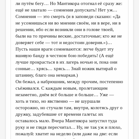
ли путём бегу… Но Мантикора отогнал её сразу же:
ещё не хватало — сомнения допускать! Нет уж…
Сомнения — это смерть (и в заповеди сказано: «Да
не усомнишься ни во мнении своём, ни в вере, ни в
решении, ибо если возникли они в голове твоей,
были на то причины веские, достаточные; кто же не
доверяет себе — тот и недостоин доверия.»)…
Пусть наши враги сомневаются: легче будет эту
вшивую банду в честном бою победить! (А ещё
лучше прокрасться в их лагерь ночью и, пока они
сонные… хрясь… хрясь… Знай ножик вытирай о
штанину, благо она немаркая.)
Он бежал, а набрюшник, между прочим, постепенно
съёживался. С каждым новым, пролетающим
незаметно, днём всё больше и больше… Уже —
хоть и тихо, но явственно — не шуршали
осторожно, но стучали там, внутри, колотясь друг о
дружку, задубевшие от времени галеты: их
оставалось мало. Вчера Мантикора запустил туда
руку и не глядя пересчитал… Ну, не так уж и плохо,
пожалуй: хватит на неделю (или даже на две: если