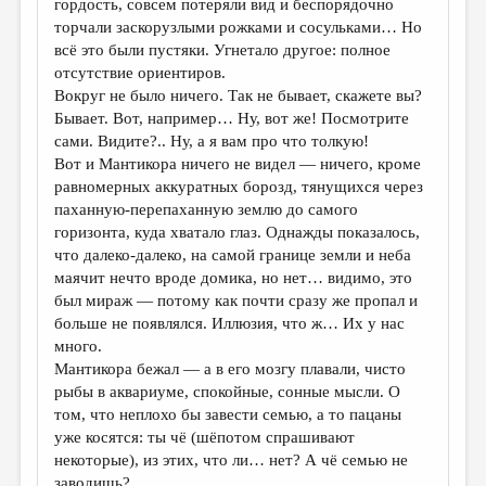
гордость, совсем потеряли вид и беспорядочно
торчали заскорузлыми рожками и сосульками… Но
всё это были пустяки. Угнетало другое: полное
отсутствие ориентиров.
Вокруг не было ничего. Так не бывает, скажете вы?
Бывает. Вот, например… Ну, вот же! Посмотрите
сами. Видите?.. Ну, а я вам про что толкую!
Вот и Мантикора ничего не видел — ничего, кроме
равномерных аккуратных борозд, тянущихся через
паханную-перепаханную землю до самого
горизонта, куда хватало глаз. Однажды показалось,
что далеко-далеко, на самой границе земли и неба
маячит нечто вроде домика, но нет… видимо, это
был мираж — потому как почти сразу же пропал и
больше не появлялся. Иллюзия, что ж… Их у нас
много.
Мантикора бежал — а в его мозгу плавали, чисто
рыбы в аквариуме, спокойные, сонные мысли. О
том, что неплохо бы завести семью, а то пацаны
уже косятся: ты чё (шёпотом спрашивают
некоторые), из этих, что ли… нет? А чё семью не
заводишь?