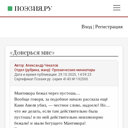
ПОЭЗИЯ.РУ
Вход
Регистрация
ГЛАВНОЕ МЕНЮ
|
ПОЭЗИЯ.РУ
ИЗДАТЕЛЬСТВО
«Доверься мне»
ЖАНРЫ
АВТОРЫ
Автор:
Александр Чекалов
Отдел (рубрика, жанр):
Прозаические миниатюры
КОММЕНТАРИИ
Дата и время публикации: 29.10.2025, 14:59:23
Сертификат Поэзия.ру: серия 4143 № 192500
ЛИТСАЛОН
Мантикора бежал через пустошь…
НОВОСТИ
Вообще говоря, за подобное начало рассказа ещё
ПРАВИЛА САЙТА
Каин Авеля убил, — честное слово, надоело! Но…
что же делать, если там действительно была
пустошь! и по ней действительно неиллюзорно
ОТДЕЛЫ И РУБРИКИ
бежали! и звали бегущего Мантикора!
ИЗБРАННОЕ