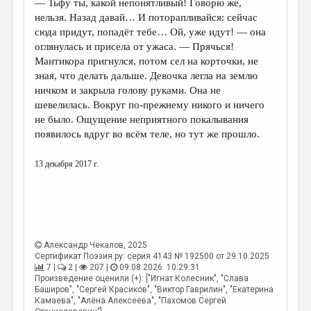
— Тьфу ты, какой непонятливый! Говорю же,
нельзя. Назад давай… И поторапливайся: сейчас
сюда придут, попадёт тебе… Ой, уже идут! — она
оглянулась и присела от ужаса. — Прячься!
Мантикора пригнулся, потом сел на корточки, не
зная, что делать дальше. Девочка легла на землю
ничком и закрыла голову руками. Она не
шевелилась. Вокруг по-прежнему никого и ничего
не было. Ощущение неприятного покалывания
появилось вдруг во всём теле, но тут же прошло.
13 декабря 2017 г.
Александр Чекалов
, 2025
Сертификат Поэзия.ру: серия 4143 № 192500 от 29.10.2025
7 |
2 |
207 |
09.08.2026. 10:29:31
Произведение оценили (+): ["Игнат Колесник", "Слава
Баширов", "Сергей Красиков", "Виктор Гаврилин", "Екатерина
Камаева", "Алёна Алексеева", "Пахомов Сергей