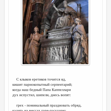
ДАЙДЖЕСТ
ПРОИЗВЕДЕНИЯ
ПЕРЕВОДЫ
КОНКУРСЫ
ДЕТСКАЯ КОМНАТА
КНИЖНАЯ ПОЛКА
ОБЗОР ЛИТЕРАТУРЫ
СТРАНИЦЫ ПАМЯТИ
ОБЪЯВЛЕНИЯ
С клыков еретиков точится яд,
кишит парнокопытный серпентарий;
КОЛОНКА РЕДАКТОРА
когда наш бедный Папа Каппеллари
РЕДКОЛЛЕГИЯ
дух испустил, шипели, днесь вопят:
ОТ РЕДАКЦИИ
грех - поминальный праздновать обряд,
кадить на мессах горе-государю;