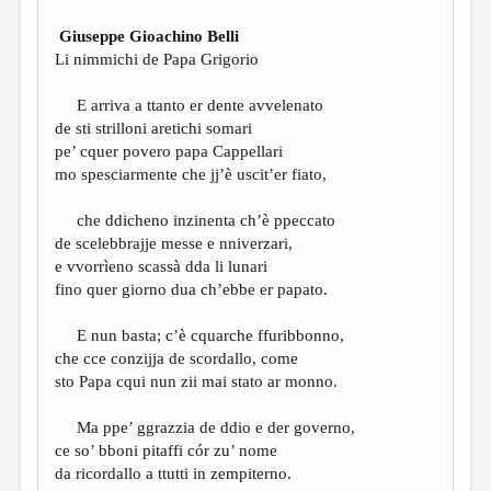
Giuseppe Gioachino Belli
Li nimmichi de Papa Grigorio
E arriva a ttanto er dente avvelenato
de sti strilloni aretichi somari
pe’ cquer povero papa Cappellari
mo spesciarmente che jj’è uscit’er fiato,
che ddicheno inzinenta ch’è ppeccato
de scelebbrajje messe e nniverzari,
e vvorrìeno scassà dda li lunari
fino quer giorno dua ch’ebbe er papato.
E nun basta; c’è cquarche ffuribbonno,
che cce conzijja de scordallo, come
sto Papa cqui nun zii mai stato ar monno.
Ma ppe’ ggrazzia de ddio e der governo,
ce so’ bboni pitaffi cór zu’ nome
da ricordallo a ttutti in zempiterno.