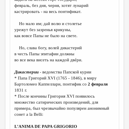
МАЛАЯ ПРОЗА
февраль, без дня, черня, хотят лунарий
ЭССЕИСТИКА
кастрировать - на весь понтификат.
ЛИТЕРАТУРОВЕДЕНИЕ
Но мало им; дай волю и столетье
урежут без зазренья крикуны,
КУЛЬТУРОВЕДЕНИЕ
как вовсе Папы не было на свете.
ПУБЛИЦИСТИКА
Но, слава богу, волей дикастерий
РЕЦЕНЗИРОВАНИЕ
в честь Папы эпитафии должны
во все века висеть на каждой двéри.
ЦИКЛЫ ПУБЛИКАЦИЙ
ТРЕДИАКОВСКИЙ
Дикастерии
- ведомства Папской курии
* Папа Григорий XVI (1765 - 1846), в миру
МЕДИА
Бартоломео Каппеллари, понтифик со
2 февраля
1831 г.
ВКОНТАКТЕ
* После кончины Григория XVI появилось
множество сатирических произведений, для
примера, был чрезвычайно популярен анонимный
сонет a la Belli:
L’ANIMA DE PAPA GRIGORIO