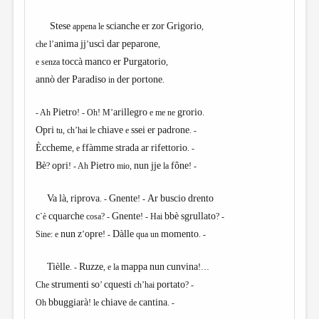
Stese
scianche
er
zor
Grigorio
appena le
,
anima
jj
uscì
dar
peparone
che l’
’
,
toccà
manco
er
Purgatorio
e senza
,
annò
der
Paradiso
der
portone
in
.
Pietro
arillegro
grorio
- Ah
! - Oh! M’
e me ne
.
Opri
chiave
ssei
er
padrone
tu, ch’hai le
e
. -
Èccheme
ffàmme
strada
ar
rifettorio
, e
. -
Bè
opri
Pietro
nun
jje
fône
?
! - Ah
mio,
la
! -
Va
là
riprova
Gnente
Ar
buscio
drento
,
. -
! -
с
cquarche
Gnente
bbè
sgrullato
`è
cosa? -
! - Hai
? -
nun
z
opre
Dàlle
momento
Sine: e
’
! -
qua un
. -
Tièlle
Ruzze
mappa
nun
cunvina
. -
, e la
!…
strumenti
so
cquesti
portato
Che
’
ch’hai
? -
bbuggiarà
chiave
cantina
Oh
! le
de
. -