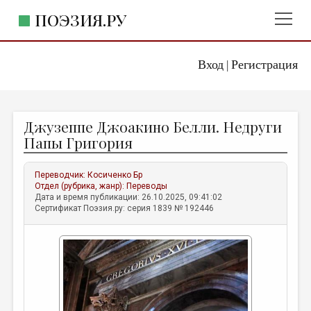
ПОЭЗИЯ.РУ
Вход
Регистрация
ГЛАВНОЕ МЕНЮ
|
ПОЭЗИЯ.РУ
ИЗДАТЕЛЬСТВО
Джузеппе Джоакино Белли. Недруги
ЖАНРЫ
Папы Григория
АВТОРЫ
Переводчик:
Косиченко Бр
КОММЕНТАРИИ
Отдел (рубрика, жанр):
Переводы
Дата и время публикации: 26.10.2025, 09:41:02
ЛИТСАЛОН
Сертификат Поэзия.ру: серия 1839 № 192446
НОВОСТИ
ПРАВИЛА САЙТА
ОТДЕЛЫ И РУБРИКИ
ИЗБРАННОЕ