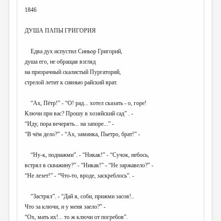
1846
ДУША ПАПЫ ГРИГОРИЯ
Едва дух испустил Синьор Григорий,
душа его, не обращая взгляд
на призрачный скалистый Пургаторий,
стрелой летит к сиянью райский врат.
“Ах, Пётр!” - “О! рад... хотел сказать - о, горе!
Ключи при вас? Прошу в хозяйский сад” . -
“Иду, пора вечерять... на запоре...” -
“В чём дело?” - “Ах, заминка, Пьетро, брат!” -
“Ну-к, поднажми”. - “Никак!” - “Сучок, небось,
встрял в скважину?” - “Никак!” - “Не заржавело?” -
“Не лезет!” - “Что-то, вроде, заскреблось”. -
“Застрял”. - “Дай я, соби, прижми засов!..
Что за ключи, и у меня заело?” -
“Ох, мать их!... то ж ключи от погребов”.