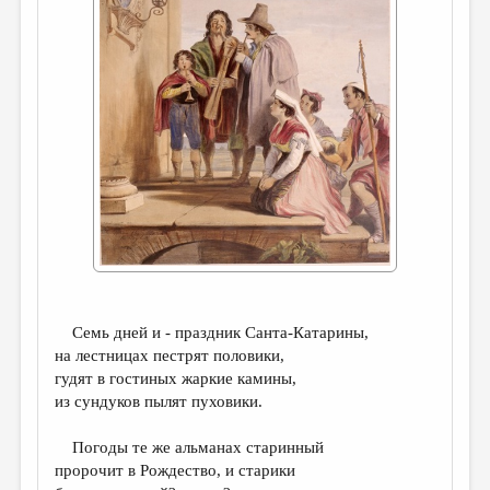
ДАЙДЖЕСТ
ПРОИЗВЕДЕНИЯ
ПЕРЕВОДЫ
КОНКУРСЫ
ДЕТСКАЯ КОМНАТА
КНИЖНАЯ ПОЛКА
ОБЗОР ЛИТЕРАТУРЫ
СТРАНИЦЫ ПАМЯТИ
Семь дней и - праздник Санта-Катарины,
ОБЪЯВЛЕНИЯ
на лестницах пестрят половики,
гудят в гостиных жаркие камины,
КОЛОНКА РЕДАКТОРА
из сундуков пылят пуховики.
РЕДКОЛЛЕГИЯ
Погоды те же альманах старинный
ОТ РЕДАКЦИИ
пророчит в Рождество, и старики