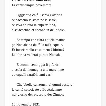
Li ventiscinque novemmre
Oggiaotto ch’è Ssanta Catarina
se cacceno le store pe le scale,
se leva ar letto la cuperta fina,
e ss’accenne er focone in de le sale.
Er tempo che ffarà cquela matina
pe Nnatale ha da fàllo tal’e cquale.
Er busciardello cosa mette? bbrina?
La bbrina vederai puro a Nnatale.
E ccominceno ggià li piferari
a ccalà da montagna a le maremme
co cquelli farajôli tanti cari!
Che bbelle canzoncine! oggni pastore
le cantò spiccicate a Bbettalemme
ner giorno der presepio der Zignore.
18 novembre 1831