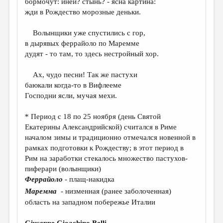
бормочут: иней? стынь? - ясна картина:
МАЛАЯ ПРОЗА
жди в Рождество морозные деньки.
ЭССЕИСТИКА
Волынщики уже спустились с гор,
ЛИТЕРАТУРОВЕДЕНИЕ
в дырявых феррайоло по Маремме
дудят - то там, то здесь нестройный хор.
КУЛЬТУРОВЕДЕНИЕ
ПУБЛИЦИСТИКА
Ах, чудо песни! Так же пастухи
баюкали когда-то в Вифлееме
РЕЦЕНЗИРОВАНИЕ
Господни ясли, мучая мехи.
ЦИКЛЫ ПУБЛИКАЦИЙ
* Период с 18 по 25 ноября (день Святой
ТРЕДИАКОВСКИЙ
Екатерины Александрийской) считался в Риме
началом зимы и традиционно отмечался новенной в
МЕДИА
рамках подготовки к Рождеству; в этот период в
Рим на заработки стекалось множество пастухов-
ВКОНТАКТЕ
пиферари (волынщики)
Феррайоло
- плащ-накидка
Маремма
- низменная (ранее заболоченная)
область на западном побережье Италии
Giuseppe Gioachino Belli