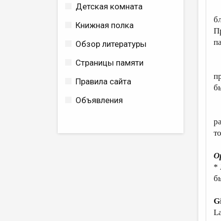
Детская комната
Г
б
Книжная полка
П
п
Обзор литературы
Страницы памяти
К
п
Правила сайта
б
Объявления
Г
р
т
О
*
б
G
L