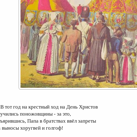
 тот год на крестный ход на День Христов
лучились поножовщины - за это,
зъярившись, Папа в братствах ввёл запреты
а выносы хоругвей и голгоф!