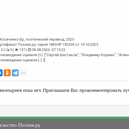
Косиченко Бр
, поэтический перевод, 2025
ртификат Поэзия.ру: серия 1839 № 192305 от 19.10.2025
3 |
0 |
157 |
06.08.2026. 07:15:22
оизведение оценили (+): ["Сергей Шестаков", "Владимир Корман", "Алён
оизведение оценили (-): []
ментариев пока нет. Приглашаем Вас прокомментировать пу
ельство Поэзия.ру