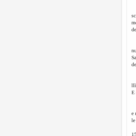
Pe
s
mo
de
L
nu
S
de
N
ll
E 
M
e 
le
1