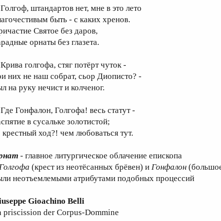
олгоф, штандартов нет, мне в это лето
лагочестивым быть - с каких хренов.
ричастие Святое без даров,
арадные орнаты без глазета.
рива голгофа, стяг потёрт чуток -
ри них не наш собрат, сьор Диописто? -
ыл на руку нечист и колченог.
де Гонфалон, Голгофа! весь статут -
аспятие в сусальке золотистой;
о крестный ход?! чем любоваться тут.
рнат
- главное литургическое облачение епископа
Голгофа
(крест из неотёсанных брёвен) и
Гонфалон
(большое
ыли неотъемлемыми атрибутами подобных процессий
iuseppe Gioachino Belli
a priscission der Corpus-Dommine