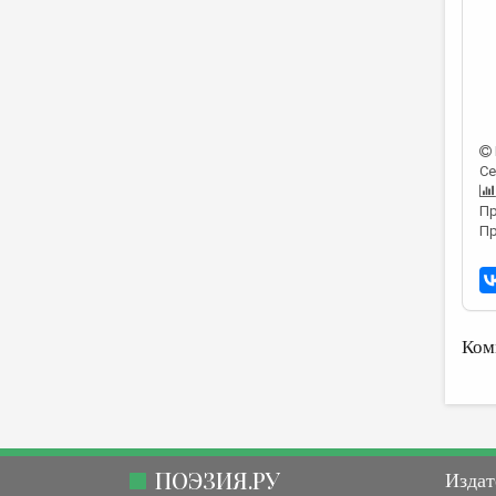
Се
Пр
Пр
Ком
ПОЭЗИЯ.РУ
Издат