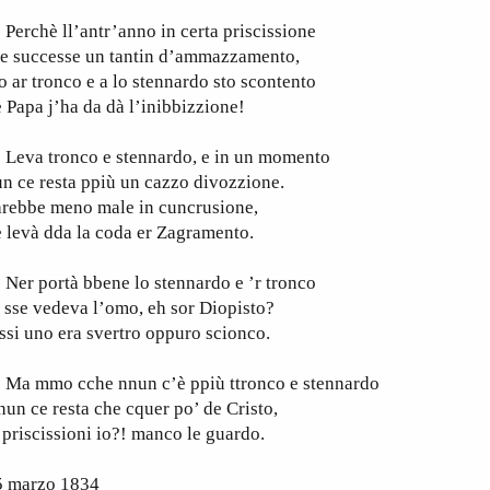
rchè ll’antr’anno in certa priscissione
ce successe un tantin d’ammazzamento,
 ar tronco e a lo stennardo sto scontento
 Papa j’ha da dà l’inibbizzione!
eva tronco e stennardo, e in un momento
n ce resta ppiù un cazzo divozzione.
arebbe meno male in cuncrusione,
 levà dda la coda er Zagramento.
er portà bbene lo stennardo e ’r tronco
ì sse vedeva l’omo, eh sor Diopisto?
ssi uno era svertro oppuro scionco.
a mmo cche nnun c’è ppiù ttronco e stennardo
nun ce resta che cquer po’ de Cristo,
 priscissioni io?! manco le guardo.
5 marzo 1834