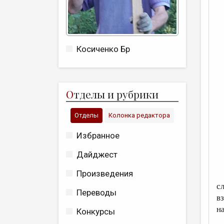
Косиченко Бр
О
тделы и рубрики
Отделы
Колонка редактора
Избранное
Дайджест
Произведения
В
с
Переводы
в
н
Конкурсы