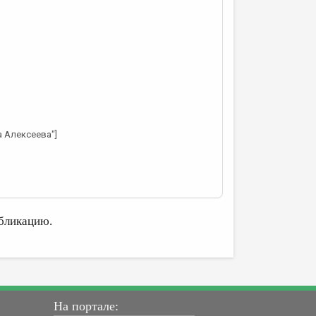
а Алексеева"]
бликацию.
На портале: