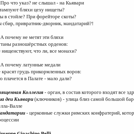
ро что указ? не слышал - на Кьявари
тампуют бляхи цеху нищеты?
ы в стойле? При форейторе скоты?
ы сбир, привратник-дворник, мандатарий?!
 почему не метят эти бляхи
утаны разношёрстных орденов:
е нищенствуют, что ли, все монахи?
 почему латунные медали
е красят грудь прикормленных воров:
о плачется в Палате - мало дали?
вященная Коллегия
- орган, в состав которого входят все 
иа деи Кьявари
(ключников) - улица близ самой большой ба
елла-Валле
андатарии
- церковные служки римских конфратерий, кот
роцессии
iuseppe Gioachino Belli