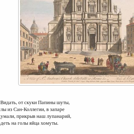
идать, от скуки Папины шуты,
слы из Сан-Коллегии, в запаре
думали, прикрыв наш лупанарий,
адеть на голы яйца хомуты.