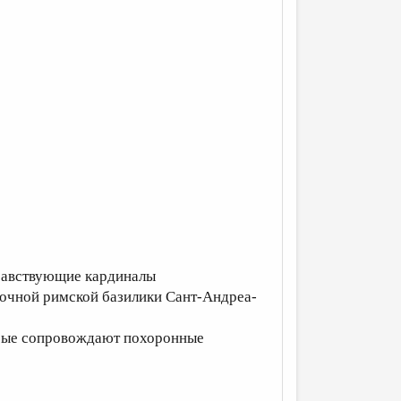
здравствующие кардиналы
рочной римской базилики Сант-Андреа-
орые сопровождают похоронные