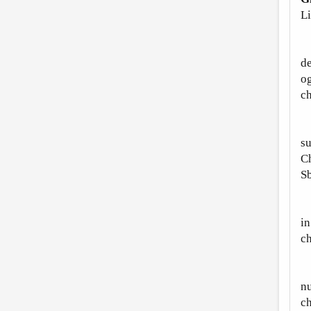
Li
B
de
og
ch
Nu
su
Ch
Sb
E
in
c
E
nu
c