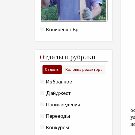
Косиченко Бр
О
тделы и рубрики
Отделы
Колонка редактора
Избранное
Дайджест
В
Произведения
о
Переводы
у
н
Конкурсы