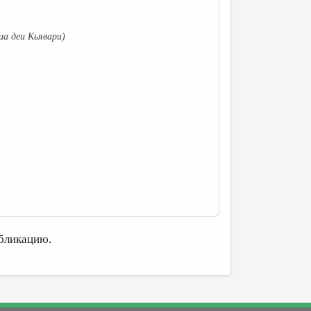
иа деи Кьявари)
бликацию.