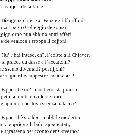
 cavajjeri de la fame
isoggna ch’er zor Papa e sti bbuffoni
r zu’ Sagro Colleggio de somari
giggiorno nun abbino antri affari
e de venìcce a rróppe li cojjoni.
’ l’hai inteso, eh?, l’editto a li Chiavari
 la pracca da dasse a l’accattoni?
e ssemo diventati? postijjoni?
irri, guardiecampestre, mannatari?!
 pperchè nu’ la metteno sta pracca
 petto a ttante nuvole de frati,
he pponno questuvà ssenza patacca?
 pperchè sto bbèr mobbile moderno
n z’apprica a li ladri appatentati,
he sgrasseno pe’ cconto der Governo?