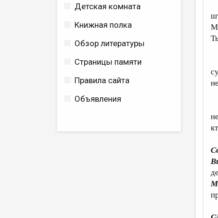
П
Детская комната
ш
Книжная полка
М
Т
Обзор литературы
А
Страницы памяти
с
Правила сайта
н
Объявления
А
н
кт
С
В
д
М
п
G