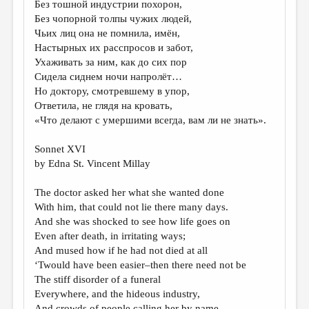
Без тошной индустрии похорон,
Без чопорной толпы чужих людей,
ДАЙДЖЕСТ
Чьих лиц она не помнила, имён,
ПРОИЗВЕДЕНИЯ
Настырных их расспросов и забот,
Ухаживать за ним, как до сих пор
ПЕРЕВОДЫ
Сидела сиднем ночи напролёт…
Но доктору, смотревшему в упор,
КОНКУРСЫ
Ответила, не глядя на кровать,
ДЕТСКАЯ КОМНАТА
«Что делают с умершими всегда, вам ли не знать».
КНИЖНАЯ ПОЛКА
Sonnet XVI
by Edna St. Vincent Millay
ОБЗОР ЛИТЕРАТУРЫ
СТРАНИЦЫ ПАМЯТИ
The doctor asked her what she wanted done
With him, that could not lie there many days.
ОБЪЯВЛЕНИЯ
And she was shocked to see how life goes on
Even after death, in irritating ways;
КОЛОНКА РЕДАКТОРА
And mused how if he had not died at all
РЕДКОЛЛЕГИЯ
‘Twould have been easier–then there need not be
The stiff disorder of a funeral
ОТ РЕДАКЦИИ
Everywhere, and the hideous industry,
And crowds of people calling her by name