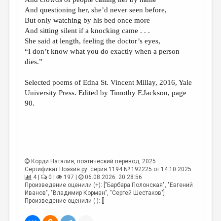
МАЛАЯ ПРОЗА
And questioning her, she’d never seen before,
ЭССЕИСТИКА
But only watching by his bed once more
And sitting silent if a knocking came . . .
ЛИТЕРАТУРОВЕДЕНИЕ
She said at length, feeling the doctor’s eyes,
“I don’t know what you do exactly when a person
КУЛЬТУРОВЕДЕНИЕ
dies.”
ПУБЛИЦИСТИКА
Selected poems of Edna St. Vincent Millay, 2016, Yale
РЕЦЕНЗИРОВАНИЕ
University Press. Edited by Timothy F.Jackson, page
90.
ЦИКЛЫ ПУБЛИКАЦИЙ
ТРЕДИАКОВСКИЙ
МЕДИА
ВКОНТАКТЕ
Корди Наталия
, поэтический перевод, 2025
Сертификат Поэзия.ру: серия 1194 № 192225 от 14.10.2025
4 |
0 |
197 |
06.08.2026. 20:28:56
Произведение оценили (+): ["Барбара Полонская", "Евгений
Иванов", "Владимир Корман", "Сергей Шестаков"]
Произведение оценили (-): []