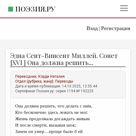
ПОЭЗИЯ.РУ
Вход
Регистрация
ГЛАВНОЕ МЕНЮ
|
ПОЭЗИЯ.РУ
ИЗДАТЕЛЬСТВО
Эдна Сент-Винсент Миллей. Сонет
ЖАНРЫ
[XVI ] Она должна решить...
АВТОРЫ
Переводчик:
Корди Наталия
КОММЕНТАРИИ
Отдел (рубрика, жанр):
Переводы
Дата и время публикации: 14.10.2025, 12:55:44
ЛИТСАЛОН
Сертификат Поэзия.ру: серия 1194 № 192225
НОВОСТИ
Она должна решить, что делать с ним,
ПРАВИЛА САЙТА
Кто бесконечно здесь лежать не мог.
Жизнь продолжала досаждать живым
ОТДЕЛЫ И РУБРИКИ
И после смерти, вызывая шок;
Зачем он умер…проще было б ей
ИЗБРАННОЕ