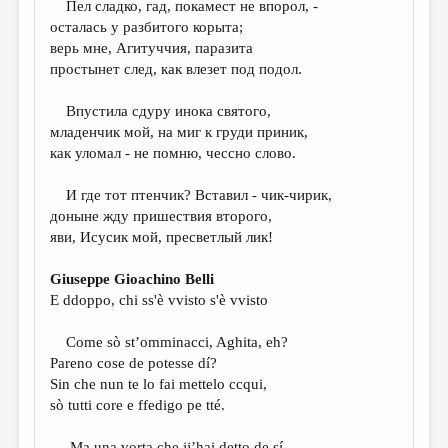
Пел сладко, гад, покамест не впорол, -
осталась у разбитого корыта;
ДАЙДЖЕСТ
верь мне, Агитуччия, паразита
ПРОИЗВЕДЕНИЯ
простынет след, как влезет под подол.
ПЕРЕВОДЫ
Впустила сдуру инока святого,
младенчик мой, на миг к груди приник,
КОНКУРСЫ
как уломал - не помню, чессно слово.
ДЕТСКАЯ КОМНАТА
И где тот птенчик? Вставил - чик-чирик,
КНИЖНАЯ ПОЛКА
доныне жду пришествия второго,
яви, Исусик мой, пресветлый лик!
ОБЗОР ЛИТЕРАТУРЫ
СТРАНИЦЫ ПАМЯТИ
Giuseppe Gioachino Belli
E ddoppo, chi ss'è vvisto s'è vvisto
ОБЪЯВЛЕНИЯ
Come sò st’omminacci, Aghita, eh?
КОЛОНКА РЕДАКТОРА
Pareno cose de potesse dí?
РЕДКОЛЛЕГИЯ
Sin che nun te lo fai mettelo ccqui,
sò tutti core e ffedigo pe tté.
ОТ РЕДАКЦИИ
Ma una vorta che jj’hai detto de sí,