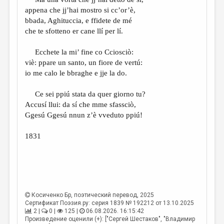
МАЛАЯ ПРОЗА
appena che jj’hai mostro si cc’or’è,
ЭССЕИСТИКА
bbada, Aghituccia, e ffidete de mé
che te sfotteno er cane llí per lí.
ЛИТЕРАТУРОВЕДЕНИЕ
Ecchete la mi’ fine co Cciosciò:
КУЛЬТУРОВЕДЕНИЕ
viè: ppare un santo, un fiore de vertú:
ПУБЛИЦИСТИКА
io me calo le bbraghe e jje la do.
РЕЦЕНЗИРОВАНИЕ
Ce sei ppiú stata da quer giorno tu?
Accusí llui: da sí che mme sfassciò,
ЦИКЛЫ ПУБЛИКАЦИЙ
Ggesú Ggesú nnun z’è vveduto ppiú!
ТРЕДИАКОВСКИЙ
1831
МЕДИА
ВКОНТАКТЕ
Косиченко Бр
, поэтический перевод, 2025
Сертификат Поэзия.ру: серия 1839 № 192212 от 13.10.2025
2 |
0 |
125 |
06.08.2026. 16:15:42
Произведение оценили (+): ["Сергей Шестаков", "Владимир