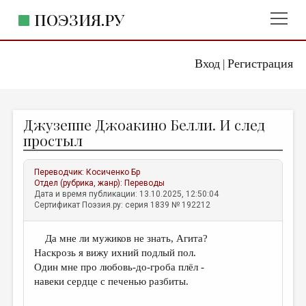
ПОЭЗИЯ.РУ
Вход
Регистрация
ГЛАВНОЕ МЕНЮ
|
ПОЭЗИЯ.РУ
ИЗДАТЕЛЬСТВО
Джузеппе Джоакино Белли. И след
ЖАНРЫ
простыл
АВТОРЫ
Переводчик:
Косиченко Бр
КОММЕНТАРИИ
Отдел (рубрика, жанр):
Переводы
Дата и время публикации: 13.10.2025, 12:50:04
ЛИТСАЛОН
Сертификат Поэзия.ру: серия 1839 № 192212
НОВОСТИ
Да мне ли мужиков не знать, Агита?
ПРАВИЛА САЙТА
Наскрозь я вижу ихний подлый пол.
Один мне про любовь-до-гроба плёл -
ОТДЕЛЫ И РУБРИКИ
навеки сердце с печенью разбиты.
ИЗБРАННОЕ