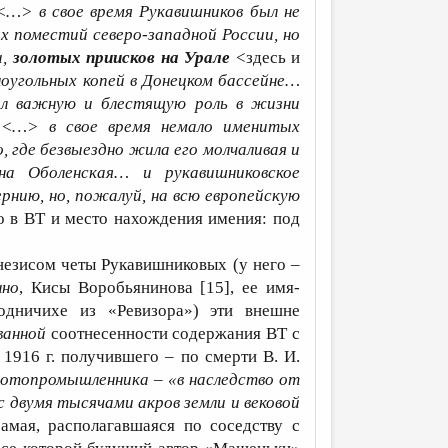
<…> в свое время Рукавишников был не
х поместий северо-западной России, но
и,
золотых приисков на Урале
<здесь и
ноугольных копей в Донецком бассейне…
ал важную и блестящую роль в жизни
 <…> в свое время немало именитых
 где безвыездно жила его молчаливая и
жна Оболенская… и рукавишниковское
рнию, но, пожалуй, на всю европейскую
о в ВТ и место нахождения имения: под
незисом четы Рукавишниковых (у него –
нно
, Кисы Воробьянинова [15], ее имя-
одничихе из «Ревизора») эти внешне
ванной
соотнесенности содержания ВТ с
1916 г. получившего – по смерти В. И.
олотопромышленника
–
«в наследство от
с двумя тысячами акров земли и вековой
амая, располагавшаяся по соседству с