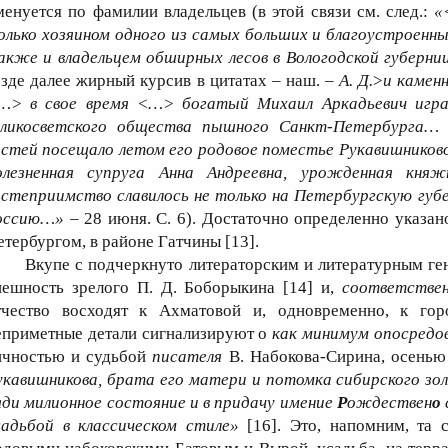
менуется по фамилии владельцев (в этой связи см. след.:
«
олько хозяином одного из самых больших и благоустроенны
акже и владельцем обширных лесов в Вологодской губерни
езде далее жирный курсив в цитатах – наш. –
А. Д.
>
и камен
…> в свое время <…> богатый Михаил Аркадьевич игр
еликосветского общества пышного Санкт-Петербурга…
остей посещало летом его родовое поместье Рукавишниково,
олезненная супруга Анна Андреевна, урожденная кня
остеприимство славилось не только на Петербургскую губе
оссию…»
– 28 июня. С. 6). Достаточно определенно указан
етербургом, в районе Гатчины [13].
Вкупе с подчеркнуто литераторским и литературным ге
нешность зрелого П. Д. Боборыкина [14] и,
соответстве
тчество восходят к Ахматовой и, одновременно, к гор
еприметные детали сигнализируют о
как минимум опосредо
ичностью и судьбой
писателя
В. Набокова-Сирина, осенью 
укавишникова, брата его матери и потомка сибирского з
яди милионное состояние и в придачу имение
Р
ождествен
о
садьбой в классическом стиле»
[16]. Это, напомним, та с