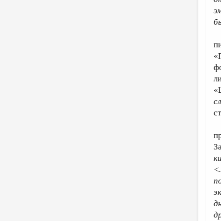
э
б
п
«
ф
л
«
с
с
п
З
к
<
п
э
д
д