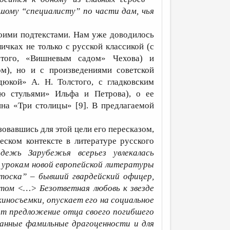
ьшому “специалисту” по части дам, чья
воими подтекстами. Нам уже доводилось
ичках не только с русской классикой (с
стого, «Вишневым садом» Чехова) и
м), но и с произведениями советской
юкой» А. Н. Толстого, с гладковским
ю стульями» Ильфа и Петрова), о ее
на «Три столицы» [9]. В предлагаемой
овавшись для этой цели его пересказом,
ском контексте в литературе русского
дежь Зарубежья всерьез увлекалась
 урокам новой европейской литературы
тоска” – бывший гвардейский офицер,
том <…> Безответная любовь к звезде
киносъемки, опускает его на социальное
ет предложение отца своего погибшего
танные фамильные драгоценности и для