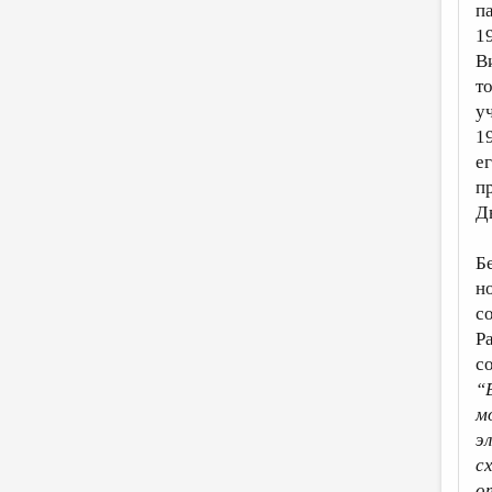
п
1
В
т
у
1
е
п
Д
Б
н
с
Р
с
“
м
э
с
о