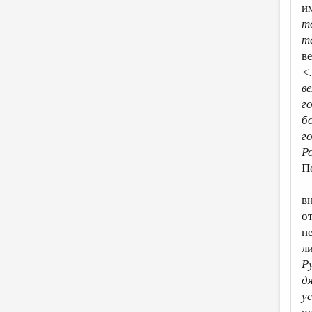
и
т
т
в
<
в
г
б
г
Р
П
в
о
н
л
Р
д
у