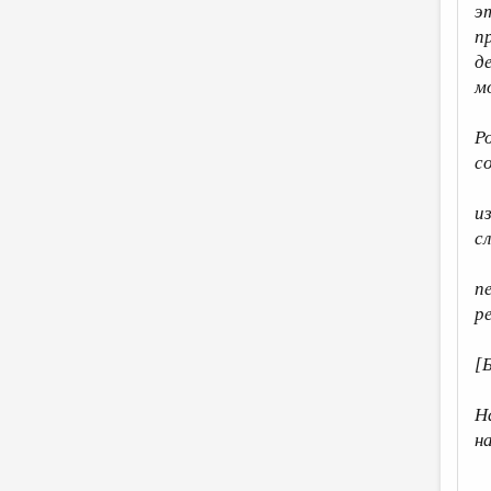
э
п
д
м
Р
с
и
с
п
р
[
Н
н