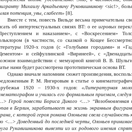
мигранту Михаилу Аркадьевичу Руковишникову
<sic!>
, бол
ылая потенция, увы, слабеет»
[8].
Вместе с тем, повесть Вильде весьма примечательна с
исать об интертекстуальных связях ВТ: о ее
игровых
перекл
Преступлением и наказанием», с «Воскресением» Тол
ольклором (в частности, со сказкой о Кощее Бессмертно
итературы 1920-х годов (с «Голубыми городами» и «Гад
Цементом» и сейфуллинской «Виринеей», с «Двенадцать
ложном
взаимодействии с мемуарной книгой В. В. Шульги
татье нами будет рассмотрена прототипическая основа ВТ.
Однако вначале напомним сюжет произведения, воспольз
редложенным Р. М. Янгировым в статье о кинематографиче
арубежья 1920 – 1930-х годов:
«Литературная моло
инематографом и училась его формальным приемам, следуя
…> Герой повести Бориса Дикого <…> “Возобновленная 
опав в Берлин, зарабатывает на жизнь экранным фигуран
крана, с которой героя романа Олоньева свела случайность 
но <…> Доведенный до последней черты, Олоньев принима
руга Рукавишникова вывезти из их родового имения спря