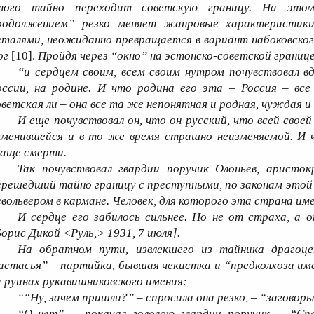
того тайно переходит советскую границу. На это
родолжением” резко меняет жанровые характеристики
еталями, неожиданно превращается в вариант набоковског
ог
[10].
Пройдя через “окно” на эстонско-советской границе
“и сердцем своим, всем своим нутром почувствовал в
оссии, на родине. И что родина его эта – Россия – все
оветская ли – она все та же непонятная и родная, чуждая и
И еще почувствовал он, что он русский, что всей сво
зменившейся и в то же время страшно неизменяемой. И 
лаще смерти.
Так почувствовал гвардии поручик Олоньев, аристок
ерешедший тайно границу с преступными, по законам этой
евольвером в кармане. Человек, для которого эта страна и
И сердце его забилось сильнее. Но не от страха, а 
Борис Дикой <Руль,> 1931, 7 июля].
На обратном пути, извлекшего из тайника драгоце
астасья” – партийка, бывшая чекистка и “предколхоза им
а руинах рукавишниковского имения:
““Ну, зачем пришли?” – спросила она резко, – “загово
“О нет”, – покачал головою гвардии поручик. – “