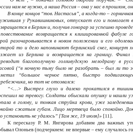
оссии нам не нужно, а наша Россия – она у нас в прошлом, о
В конце концов “тов. Настасья”, а когда-то – горнична
лужившая у Рукавишниковых, отпускает его и помогает в
озвращается в Берлин и, получив гонорар за успешно провед
 повествование возвращается к клишированной фабуле го
ерой разочаровывается в новом положении и его одолева
оторой то и дело напоминают берлинский снег, концерт хо
езжает из Берлина и возвращается на границу. Финал
ереводит благополучную голливудскую мелодраму в рус
асовой (“в ночную тьму было не разобрать – был ли то э
аметил “большое черное пятно, быстро подвигающее
еребежчика, но тот не отозвался:
“<…> Выстрел глухо и далеко прокатился в тишине
оспешил на тревогу. Солдаты обыскали опушку и нашли у
опала в голову, и тонкая струйка крови, уже заледеневш
окойно сжатым губам. Лицо мертвеца было спокойно. Док
го установить не удалось” [Там же, 19 июля]»
[11].
К пересказу Р. М. Янгирова добавим два важных уто
обывал Олоньев (подчеркнем: не впервые – ему случалось го