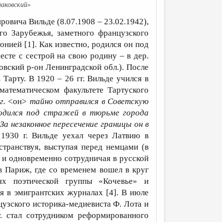
иаковский»
вича Вильде (8.07.1908 – 23.02.1942),
ого Зарубежья, заметного французского
онией [1]. Как известно, родился он под
месте с сестрой на свою родину – в дер.
овский р-он Ленинградской обл.). После
Тарту. В 1920 – 26 гг. Вильде учился в
-математическом факультете Тартуского
 г.
<он>
тайно отправился в Советскую
ходился под стражей в тюрьме города
За незаконное пересечение границы он в
1930 г. Вильде уехал через Латвию в
странствуя, выступая перед немцами (в
 и одновременно сотрудничая в русской
 в Париж, где со временем вошел в круг
иях поэтической группы «Кочевье» и
я в эмигрантских журналах [4]. В июле
цузского историка-медиевиста Ф. Лота и
. стал сотрудником реформированного