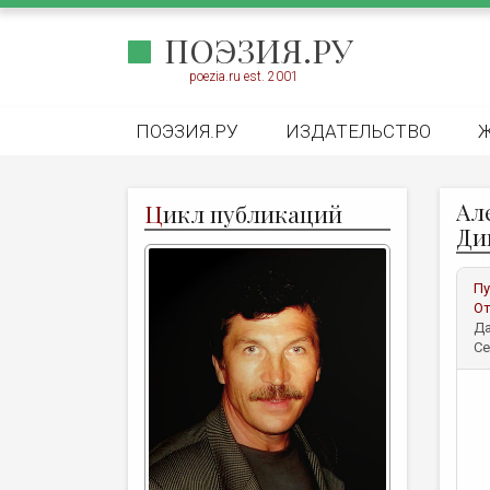
ПОЭЗИЯ.РУ
poezia.ru est. 2001
ПОЭЗИЯ.РУ
ИЗДАТЕЛЬСТВО
Ал
Ц
икл публикаций
Ди
Пу
От
Да
Се