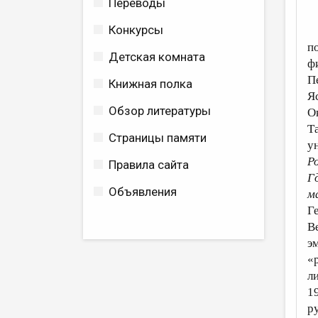
Переводы
Конкурсы
п
Детская комната
ф
П
Книжная полка
Я
Обзор литературы
О
Т
Страницы памяти
у
Р
Правила сайта
Г
Объявления
м
Г
В
э
«
л
1
р