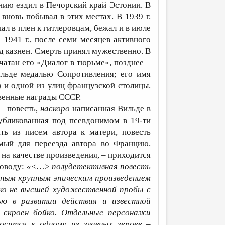
нию ездил в Печорский край Эстонии. В
вновь побывал в этих местах. В 1939 г.
ал в плен к гитлеровцам, бежал и в июле
1941 г., после семи месяцев активного
од казнен. Смерть принял мужественно. В
чатан его «Диалог в тюрьме», позднее –
ильде медалью Сопротивления; его имя
и одной из улиц французской столицы.
венные награды СССР.
– повесть,
наскоро
написанная Вильде в
публикованная под псевдонимом в 19-ти
ть из писем автора к матери, повесть
имый для переезда автора во Францию.
я на качестве произведения, – приходится
поводу:
«<…> полудетективная повесть
енным крупным эпическим произведением
еко не высшей художественной пробы с
ью в развитии действия и известной
 скроен бойко. Отдельные персонажи
осится к одному из главных героев –