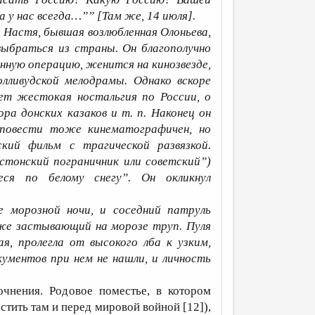
на у нас всегда…”” [Там же, 14 июля].
я Настя, бывшая возлюбленная Олоньева,
ыбраться из страны. Он благополучно
енную операцию, женится на кинозвезде,
лливудской мелодрамы. Однако вскоре
ет жестокая ностальгия по России, о
ра донских казаков и т. п. Наконец он
 повести тоже кинематографичен, но
ский фильм с трагической развязкой.
стонский пограничник или советский”)
ся по белому снегу”. Он окликнул
 морозной ночи, и соседний патруль
же застывающий на морозе труп. Пуля
ая, пролегла от высокого лба к узким,
ументов при нем не нашли, и личность
чнения. Родовое поместье, в котором
стить там и перед мировой войной [12]),