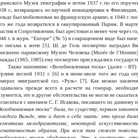
арижского Музея этнографии и летом 1937 г. по его поруче
938 г., возвращаясь из научной командировки в Финляндии, 
ильде был мобилизован во французскую армию, в 1940 г. поп
ого же года возвратился в оккупированный Париж. В марте 
частия в Сопротивлении, был арестован и менее чем через г
946 г. в журн. “Europe” (№ 5) в сокращенном виде был напе
го письма к жене [5]. Ш. де Голь посмертно наградил В
рисвоено парижскому Музею Человека (Musée de l’Homme) 
важды (1965, 1985) ему посмертно присуждались государст
Также напомним: «Возобновленная тоска» (далее – ВТ) 
ерлине весной 1931 г. [6] и в июне-июле того же года о
омерах эмигрантской газ. «Руль» [7]. Как можно заключи
оздавалась прежде всего в расчете на гонорар, необход
азумеется, это и другие обстоятельства не могли не сказатьс
огласиться с мнением С. Г. Исакова, писавшего по данному 
Возобновленная тоска” была, по существу, первым законч
олодого Вильде, что и дает о себе знать: это проза дал
лементами мелодраматизма, некоторой искусственност
хематичностью образов. При всем том сюжет повести
тображены вполне убедительно. Это, в частности, отн