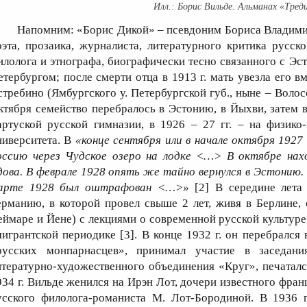
Борис Вильде. Альманах «Тред
Напомним: «Борис Дикой» – псевдоним Бориса Владимиро
оэта, прозаика, журналиста, литературного критика русск
илолога и этнографа, биографически тесно связанного с Эст
етербургом; после смерти отца в 1913 г. мать увезла его в
стребино (Ямбургского у. Петербургской губ., ныне – Волос
ктября семейство перебралось в Эстонию, в Йыхви, затем в 
артуской русской гимназии, в 1926 – 27 гг. – на физико
ниверситета. В
«конце сентября или в начале октября 1927
оссию через Чудское озеро на лодке <…> В октябре на
дова. В феврале 1928 опять же тайно вернулся в Эстонию. 
арте 1928 был оштрафован <…>»
[2] В середине лета 
ерманию, в которой провел свыше 2 лет, живя в Берлине, 
еймаре и Йене) с лекциями о современной русской культуре
мигрантской периодике [3]. В конце 1932 г. он перебрался
русских монпарнасцев», принимал участие в заседан
итературно-художественного объединения «Круг», печаталс
934 г. Вильде женился на Ирэн Лот, дочери известного фран
усского филолога-романиста М. Лот-Бородиной. В 1936 г