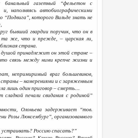
м банальный газетный “фельетон с
 и, наполняясь автобиографическими
о “Подвига”, которого Вильде знать не
,
друг бывший гвардии поручик, что он в
 та же, что и прежде, – царская ли,
 близкая страна.
ей душой принадлежит он этой стране –
что связь между ними крепче жизни и
рат, непримиримый враг большевиков,
 страны – намерениями и с заряженным
мела лишь один приговор – смерть…
от сладкой печали свидания с родиной”
нности, Олоньева задерживает “тов.
ени Розы Люксембург”, организованного
ры устраивать? Россию спасать?”
Спасать Россию? Какую Россию? Вашей