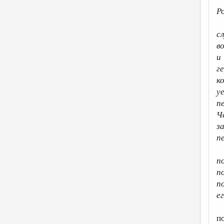
Р
с
в
и
г
к
у
п
Ч
з
п
п
п
п
е
п