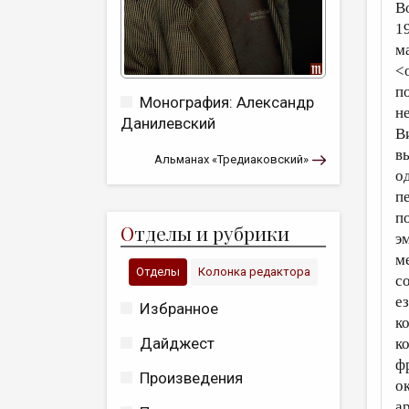
В
1
м
<
п
Монография: Александр
н
Данилевский
В
в
Альманах «Тредиаковский»
о
п
п
О
тделы и рубрики
э
м
Отделы
Колонка редактора
с
е
Избранное
к
Дайджест
к
ф
Произведения
о
а