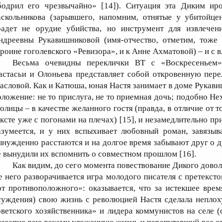
бодрил его чрезвычайно» [14]). Ситуация эта Диким иро
аскольникова (зарывшего, напомним, отнятые у убитойце
радет не орудие убийства, но инструмент для извлече
ндреевны Рукавишниковой (имя-отчество, отметим, тоже 
ероине гоголевского «Ревизора», и к Анне Ахматовой) – и с
Весьма очевидны переклички ВТ с «Воскресеньем»
астасьи и Олоньева представляет собой откровенную пер
асловой. Как и Катюша, юная Настя занимает в доме Рукави
оложение: не то прислуга, не то приемная дочь; подобно Не
толицы – в качестве желанного гостя (правда, в отличие от т
ексте уже с погонами на плечах) [15], и незамедлительно п
азумеется, и у них вспыхивает любовный роман, завязыв
ынужденно расстаются и на долгое время забывают друг о др
е вынудили их вспомнить о совместном прошлом [16].
Как видим, до сего момента повествование Дикого довол
е него разворачивается игра молодого писателя с претексто
от противоположного»: оказывается, что за истекшее врем
суждения) свою жизнь с революцией Настя сделала неплох
оветского хозяйственника» и лидера коммунистов на селе 