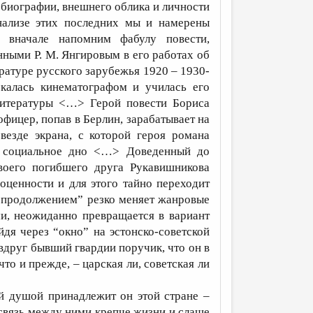
биографии, внешнего облика и личности
нализе этих последних мы и намерены
о вначале напомним фабулу повести,
нными Р. М. Янгировым в его работах об
ратуре русского зарубежья 1920 – 1930-
калась кинематографом и училась его
литературы <…> Герой повести Бориса
ицер, попав в Берлин, зарабатывает на
езде экрана, с которой героя романа
на социальное дно <…> Доведенный до
воего погибшего друга Рукавишникова
оценности и для этого тайно переходит
с продолжением” резко меняет жанровые
ми, неожиданно превращается в вариант
йдя через “окно” на эстонско-советской
вдруг бывший гвардии поручик, что он в
 что и прежде, – царская ли, советская ли
ей душой принадлежит он этой стране –
связь между ними крепче жизни и слаще