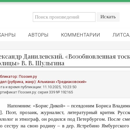
ЖАНРЫ
АВТОРЫ
КОММЕНТАРИИ
ЛИТСА
ександр Данилевский. «Возобновленная тоск
олицы» В. В. Шульгина
бликатор:
Поэзия.ру
дел (рубрика, жанр):
Альманах «Тредиаковский»
та и время публикации: 11.10.2025, 10:23:50
ртификат Поэзия.ру: серия 339 № 192165
Напомним: «Борис Дикой» – псевдоним Бориса Владимир
1]. Поэт, прозаик, журналист, литературный критик Русс
илолог и этнограф, он родился под Петербургом. После смер
го сестру на свою родину – в дер. Ястребино Ямбургского