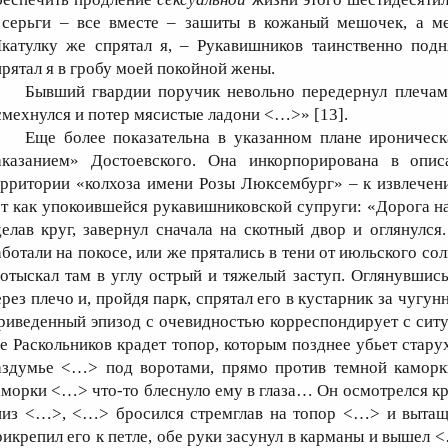
 серьги – все вместе – зашиты в кожаный мешочек, а м
катулку же спрятал я, – Рукавишников таинственно подн
прятал я в гробу моей покойной жены.
Бывший гвардии поручик невольно передернул плечам
смехнулся и потер мясистые ладони <…>» [13].
Еще более показательна в указанном плане ироничес
аказанием» Достоевского. Она инкорпорирована в опи
ерритории «колхоза имени Розы Люксембург» – к извлечен
ет как упокоившейся рукавишниковской супруги: «Дорога на
делав круг, завернул сначала на скотный двор и оглянулс
аботали на покосе, или же прятались в тени от июльского сол
 отыскал там в углу острый и тяжелый заступ. Оглянувшись
ерез плечо и, пройдя парк, спрятал его в кустарник за чугун
риведенный эпизод с очевидностью корреспондирует с ситуа
де Раскольников крадет топор, которым позднее убьет стару
аздумье <…> под воротами, прямо против темной каморк
аморки <…> что-то блеснуло ему в глаза… Он осмотрелся к
низ <…>, <…> бросился стремглав на топор <…> и вытащ
рикрепил его к петле, обе руки засунул в карманы и вышел 