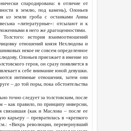
нически спародирована: в отличие от
нности в землю, под камень), Олоньев
ния
из
земли гроба с останками Анны
весьма «литературные»: отсылают и к
 вложенными в него же драгоценностями.
 Толстого: история взаимоотношений
елицовку отношений князя Нехлюдова и
шниковых некое не совсем определенное
хлюдову, Олоньев приезжает в имение из
олстовского героя, он сразу появляется в
ривлекает к себе внимание юной девушки.
аются интимные отношения, затем они
уге – до той поры, пока обстоятельства
ьно точно следует за толстовским, после
м – как правило, по принципу инверсии,
я связавшая (как и Маслова – после ее
ую карьеру – превратилась в «крепкого
(см.: «Вихрь революции, перевернувший