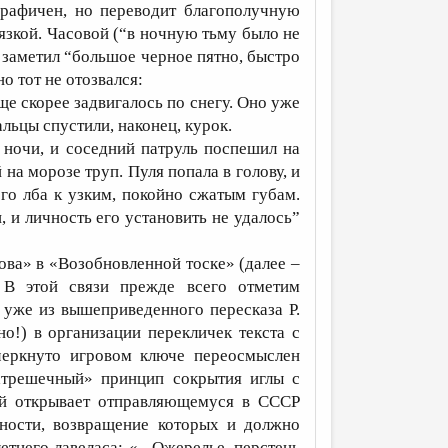
графичен, но переводит благополучную
язкой. Часовой (“в ночную тьму было не
) заметил “большое черное пятно, быстро
о тот не отозвался:
ще скорее задвигалось по снегу. Оно уже
альцы спустили, наконец, курок.
 ночи, и соседний патруль поспешил на
а морозе труп. Пуля попала в голову, и
ого лба к узким, покойно сжатым губам.
 и личность его установить не удалось”
ова» в «Возобновленной тоске» (далее –
. В этой связи прежде всего отметим
 уже из вышеприведенного пересказа Р.
но!) в организации перекличек текста с
дчеркнуто игровом ключе переосмыслен
атрешечный» принцип сокрытия иглы с
ий открывает отправляющемуся в СССР
ности, возвращение которых и должно
етнего лавеласа: «– Ожерелье, перстень