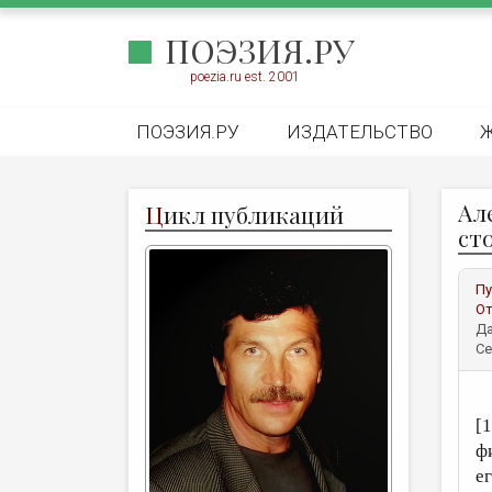
ПОЭЗИЯ.РУ
poezia.ru est. 2001
ПОЭЗИЯ.РУ
ИЗДАТЕЛЬСТВО
Ал
Ц
икл публикаций
ст
Пу
От
Да
Се
[
ф
е