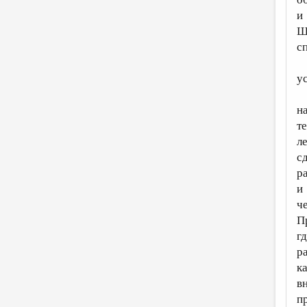
и
Ш
с
у
н
т
л
с
р
и
ч
П
г
р
к
в
п