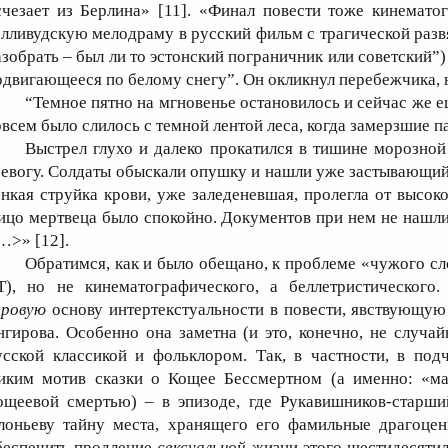
счезает из Берлина» [11]. «Финал повести тоже кинемато
олливудскую мелодраму в русский фильм с трагической разв
азобрать – был ли то эстонский пограничник или советский”
одвигающееся по белому снегу”. Он окликнул перебежчика, н
“Темное пятно на мгновенье остановилось и сейчас же е
овсем было слилось с темной лентой леса, когда замерзшие п
Выстрел глухо и далеко прокатился в тишине морозной
ревогу. Солдаты обыскали опушку и нашли уже застывающий н
онкая струйка крови, уже заледеневшая, пролегла от высок
ицо мертвеца было спокойно. Документов при нем не нашли,
…>» [12].
Обратимся, как и было обещано, к проблеме «чужого сл
Т), но не кинематографического, а беллетристического
гровую
основу интертекстуальности в повести, явствующую
нгирова. Особенно она заметна (и это, конечно, не случай
усской классикой и фольклором. Так, в частности, в по
иким мотив сказки о Кощее Бессмертном (а именно: «м
ощеевой смертью) – в эпизоде, где Рукавишников-старш
лоньеву тайну места, хранящего его фамильные драгоцен
беспечить продление
сексуальной
жизни этого шестидесятил