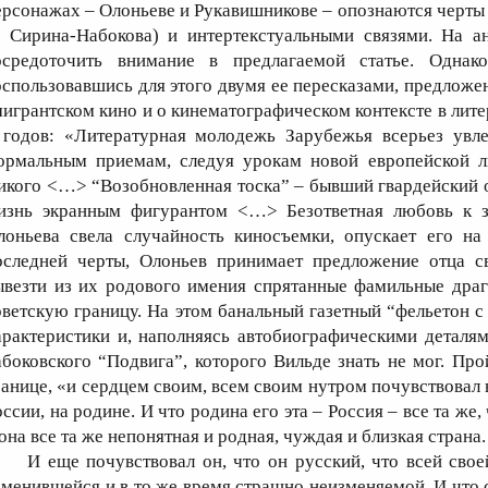
ерсонажах – Олоньеве и Рукавишникове – опознаются черты 
. Сирина-Набокова) и интертекстуальными связями. На а
осредоточить внимание в предлагаемой статье. Однак
оспользовавшись для этого двумя ее пересказами, предложе
мигрантском кино и о кинематографическом контексте в лите
 годов: «Литературная молодежь Зарубежья всерьез увле
ормальным приемам, следуя урокам новой европейской 
икого <…> “Возобновленная тоска” – бывший гвардейский оф
изнь экранным фигурантом <…> Безответная любовь к зв
лоньева свела случайность киносъемки, опускает его 
оследней черты, Олоньев принимает предложение отца с
ывезти из их родового имения спрятанные фамильные драг
оветскую границу. На этом банальный газетный “фельетон 
арактеристики и, наполняясь автобиографическими деталя
абоковского “Подвига”, которого Вильде знать не мог. Про
ранице, «и сердцем своим, всем своим нутром почувствовал 
ссии, на родине. И что родина его эта – Россия – все та же,
 она все та же непонятная и родная, чуждая и близкая страна.
И еще почувствовал он, что он русский, что всей сво
зменившейся и в то же время страшно неизменяемой. И что 