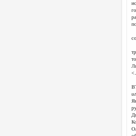
и
г
р
п
с
т
т
Л
<
В
и
Я
р
Д
К
О
о