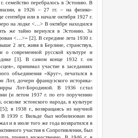
г. семейство перебралось в Эстонию. В
назии, в 1926 – 27 гг. – на физико-
е сентября или в начале октября 1927 г.
зеро на лодке <…> В октябре находился
ять же тайно вернулся в Эстонию. За
ован <…>» [2]. В середине лета 1930 г.
ыше 2 лет, живя в Берлине, странствуя,
и о современной русской культуре и
одике [3]. В самом конце 1932 г. он
сцев», принимал участие в заседаниях
ного объединения «Круг», печатался в
эн Лот, дочери французского историка-
ирры Лот-Бородиной. В 1936 г.стал
ии (и летом 1937 г. по его поручению
 осколке эстонского народа, в культуре
5]; в 1938 г., возвращаясь из научной
 В 1939 г. Вильде был мобилизован во
жал и в июле того же года возвратился в
активного участия в Сопротивлении, был
ерть принял мужественно. В 1946 г. в