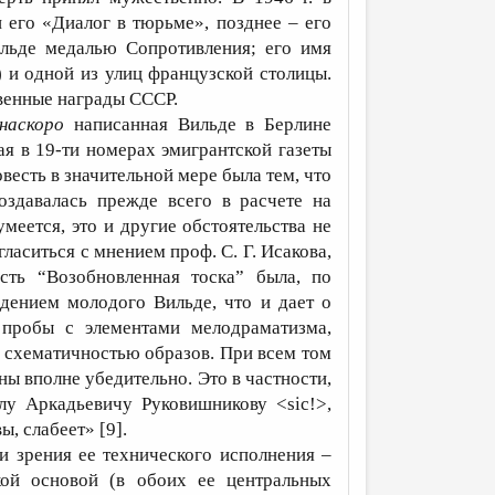
 его «Диалог в тюрьме», позднее – его
ильде медалью Сопротивления; его имя
и одной из улиц французской столицы.
венные награды СССР.
наскоро
написанная Вильде в Берлине
ая в 19-ти номерах эмигрантской газеты
весть в значительной мере была тем, что
здавалась прежде всего в расчете на
меется, это и другие обстоятельства не
гласиться с мнением проф. С. Г. Исакова,
сть “Возобновленная тоска” была, по
дением молодого Вильде, что и дает о
 пробы с элементами мелодраматизма,
й схематичностью образов. При всем том
ы вполне убедительно. Это в частности,
лу Аркадьевичу Руковишникову <sic!>,
, слабеет» [9].
и зрения ее технического исполнения –
кой основой (в обоих ее центральных