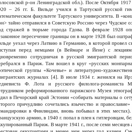
олосовской р-он Ленинградской обл.). После Октября 1917 
920 – 26 гг. Б. Вильде учился в Тартуской русской гим
атематическом факультете Тартуского университета. В «конц
он> тайно отправился в Советскую Россию через Чудское о
од стражей в тюрьме города Гдова. В феврале 1928 оп
езаконное пересечение границы он в марте 1928 был оштраф
ильде уехал через Латвию в Германию, в которой провел св
ыступая перед немцами (в Веймаре и Йене) с лекциям
дновременно сотрудничая в русской эмигрантской пери
еребрался в Париж. Там вошел в круг «русских монпарна
оэтической группы «Кочевье» и литературно-художествен
мигрантских журналах [4]. В июле 1934 г. женился на Ир
едиевиста Ф. Лота и русского филолога-романиста М
отрудником реформированного парижского Музея этнограф
здил в Печорский край Эстонии «собирать материалы о сету,
оторого причудливо сочетались язычество и православие» [
омандировки в Финляндии, вновь побывал в этих местах).
ранцузскую армию, в 1940 г. попал в плен к гитлеровцам, бе
ккупированный Париж. В марте 1941 г., после семи месяцев 
рестован оккупантами и менее чем через год казнен. См