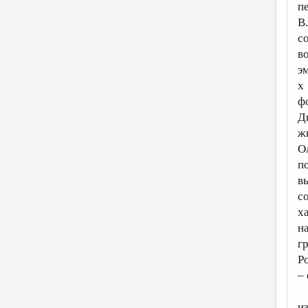
п
В
с
в
э
х
ф
Д
ж
О
п
в
с
х
н
г
Ро
–
и