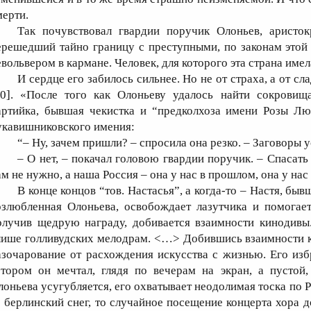
мерти.
Так почувствовал гвардии поручик Олоньев, аристок
ерешедший тайно границу с преступными, по законам этой
евольвером в кармане. Человек, для которого эта страна им
И сердце его забилось сильнее. Но не от страха, а от 
10]. «После того как Олоньеву удалось найти сокровища
артийка, бывшая чекистка и “предколхоза имени Розы Лю
укавишниковского имения:
“– Ну, зачем пришли? – спросила она резко. – Заговоры 
– О нет, – покачал головою гвардии поручик. – Спаса
ам не нужно, а наша Россия – она у нас в прошлом, она у на
В конце концов “тов. Настасья”, а когда-то – Настя, б
озлюбленная Олоньева, освобождает лазутчика и помогает
олучив щедрую награду, добивается взаимности кинодивы
лише голливудских мелодрам. <…> Добившись взаимности к
азочарование от расхождения искусства с жизнью. Его изб
отором он мечтал, глядя по вечерам на экран, а пустой
лоньева усугубляется, его охватывает неодолимая тоска по 
о берлинский снег, то случайное посещение концерта хора до