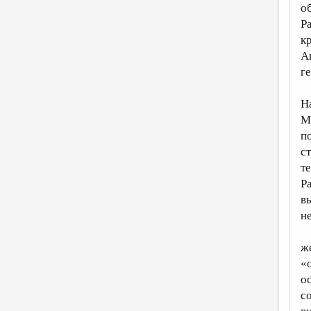
о
Р
к
А
г
Н
М
п
с
т
Р
в
н
ж
«
о
с