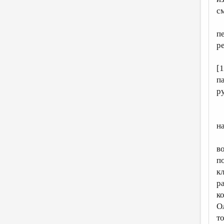
с
п
р
[
п
р
н
в
п
к
р
к
О
т