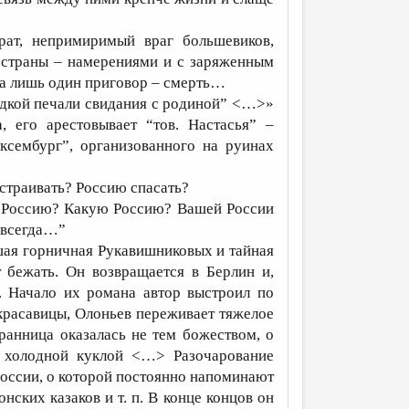
рат, непримиримый враг большевиков,
 страны – намерениями и с заряженным
ела лишь один приговор – смерть…
сладкой печали свидания с родиной” <…>»
, его арестовывает “тов. Настасья” –
ксембург”, организованного на руинах
устраивать? Россию спасать?
ть Россию? Какую Россию? Вашей России
с всегда…”
ывшая горничная Рукавишниковых и тайная
 бежать. Он возвращается в Берлин и,
. Начало их романа автор выстроил по
расавицы, Олоньев переживает тяжелое
ранница оказалась не тем божеством, о
, холодной куклой <…> Разочарование
России, о которой постоянно напоминают
нских казаков и т. п. В конце концов он