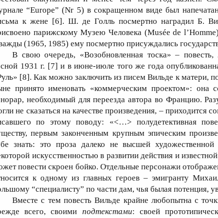
урнале “Europe” (Nr 5) в сокращенном виде был напечатан
исьма к жене [6]. Ш. де Голль посмертно наградил Б. В
рисвоено парижскому Музею Человека (Musée de l’Homme) 
важды (1965, 1985) ему посмертно присуждались государст
В свою очередь, «Возобновленная тоска» – повесть,
есной 1931 г. [7] и в июне-июле того же года опубликованн
Руль» [8]. Как можно заключить из писем Вильде к матери, по
ыне принято именовать «коммерческим проектом»: она со
онорар, необходимый для переезда автора во Францию. Разу
огли не сказаться на качестве произведения, – приходится со
исавшего по этому поводу: «<…> полудетективная пове
уществу, первым законченным крупным эпическим произве
ебе знать: это проза далеко не высшей художественной
екоторой искусственностью в развитии действия и известно
южет повести скроен бойко. Отдельные персонажи отображен
тносится к одному из главных героев – эмигранту Михаи
ольшому “специалисту” по части дам, чья былая потенция, увы
Вместе с тем повесть Вильде крайне любопытна с точк
режде всего, своими
подтекстами
: своей прототипичес