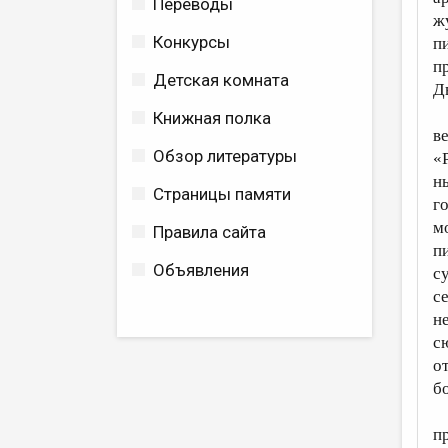
Переводы
ж
Конкурсы
п
п
Детская комната
Д
Книжная полка
в
Обзор литературы
«
н
Страницы памяти
г
м
Правила сайта
п
Объявления
с
с
н
с
о
б
п