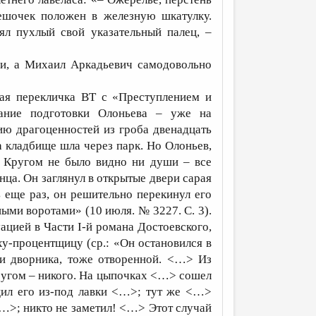
ешочек положен в железную шкатулку.
ял пухлый свой указательный палец, –
и, а Михаил Аркадьевич самодовольно
кая перекличка ВТ с «Преступлением и
сание подготовки Олоньева – уже на
ию драгоценностей из гроба двенадцать
 кладбище шла через парк. Но Олоньев,
я. Кругом не было видно ни души – все
нца. Он заглянул в открытые двери сарая
 еще раз, он решительно перекинул его
ными воротами» (10 июля. № 3227. С. 3).
цией в Части I-й романа Достоевского,
ху-процентщицу (ср.: «Он остановился в
и дворника, тоже отворенной. <…> Из
ругом – никого. На цыпочках <…> сошел
ил его из-под лавки <…>; тут же <…>
<…>; никто не заметил! <…> Этот случай