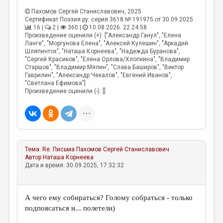
Пахомов Сергей Станиславович
, 2025
Сертификат Поэзия.ру: серия 3618 № 191975 от 30.09.2025
16 |
2 |
360 |
10.08.2026. 22:24:58
Произведение оценили (+): ["Александр Ганул", "Елена
Ланге", "Моргунова Елена", "Алексей Кулешин", "Аркадий
Шляпинтох", "Наташа Корнеева", "Надежда Буранова",
"Сергей Красиков", "Елена Орлова/Хлопкина", "Владимир
Старшов", "Владимир Мялин", "Слава Баширов", "Виктор
Гаврилин", "Александр Чекалов", "Евгений Иванов",
"Светлана Ефимова"]
Произведение оценили (-): []
Тема:
Re: Письма
Пахомов Сергей Станиславович
Автор
Наташа Корнеева
Дата и время: 30.09.2025, 17:32:32
А чего ему собираться? Голому собраться - только
подпоясаться и... полетели)