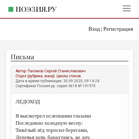
ПОЭЗИЯ.РУ
Вход
Регистрация
ГЛАВНОЕ МЕНЮ
|
ПОЭЗИЯ.РУ
ИЗДАТЕЛЬСТВО
Письма
ЖАНРЫ
АВТОРЫ
Автор:
Пахомов Сергей Станиславович
Отдел (рубрика, жанр):
Циклы стихов
КОММЕНТАРИИ
Дата и время публикации: 30.09.2025, 09:14:24
Сертификат Поэзия.ру: серия 3618 № 191975
ЛИТСАЛОН
ЛЕДОХОД
НОВОСТИ
ПРАВИЛА САЙТА
Я высмотрел ослепшими глазами
Последнюю холодную весну:
ОТДЕЛЫ И РУБРИКИ
Тяжёлый лёд торосил берегами,
ИЗБРАННОЕ
Деревья шли, барахтаясь, ко дну.