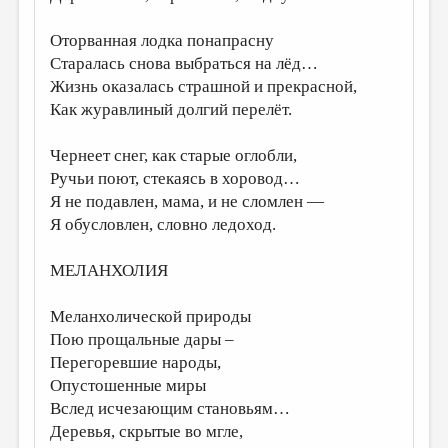
ДАЙДЖЕСТ
Оторванная лодка понапрасну
Старалась снова выбраться на лёд…
ПРОИЗВЕДЕНИЯ
Жизнь оказалась страшной и прекрасной,
ПЕРЕВОДЫ
Как журавлиный долгий перелёт.
КОНКУРСЫ
Чернеет снег, как старые оглобли,
ДЕТСКАЯ КОМНАТА
Ручьи поют, стекаясь в хоровод…
Я не подавлен, мама, и не сломлен —
КНИЖНАЯ ПОЛКА
Я обусловлен, словно ледоход.
ОБЗОР ЛИТЕРАТУРЫ
МЕЛАНХОЛИЯ
СТРАНИЦЫ ПАМЯТИ
ОБЪЯВЛЕНИЯ
Меланхолической природы
Пою прощальные дары –
КОЛОНКА РЕДАКТОРА
Перегоревшие народы,
РЕДКОЛЛЕГИЯ
Опустошенные миры
Вслед исчезающим становьям…
ОТ РЕДАКЦИИ
Деревья, скрытые во мгле,