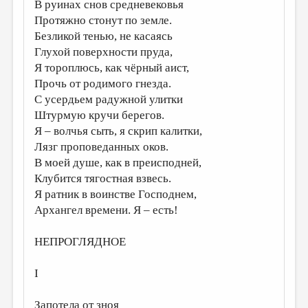
МАЛАЯ ПРОЗА
В руинах снов средневековья
Протяжно стонут по земле.
ЭССЕИСТИКА
Безликой тенью, не касаясь
Глухой поверхности пруда,
ЛИТЕРАТУРОВЕДЕНИЕ
Я тороплюсь, как чёрный аист,
КУЛЬТУРОВЕДЕНИЕ
Прочь от родимого гнезда.
С усердьем радужной улитки
ПУБЛИЦИСТИКА
Штурмую кручи берегов.
РЕЦЕНЗИРОВАНИЕ
Я – волчья сыть, я скрип калитки,
Лязг проповеданных оков.
ЦИКЛЫ ПУБЛИКАЦИЙ
В моей душе, как в преисподней,
ТРЕДИАКОВСКИЙ
Клубится тягостная взвесь.
Я ратник в воинстве Господнем,
МЕДИА
Архангел времени. Я – есть!
ВКОНТАКТЕ
НЕПРОГЛЯДНОЕ
I
Запотела от зноя