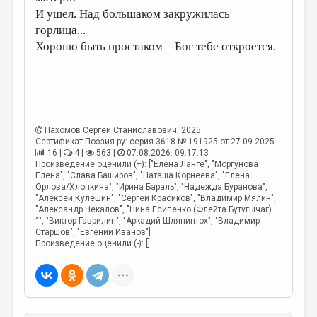
И ушел. Над большаком закружилась
горлица...
Хорошо быть простаком – Бог тебе откроется.
Пахомов Сергей Станиславович
, 2025
Сертификат Поэзия.ру: серия 3618 № 191925 от 27.09.2025
16 |
4 |
563 |
07.08.2026. 09:17:13
Произведение оценили (+): ["Елена Ланге", "Моргунова
Елена", "Слава Баширов", "Наташа Корнеева", "Елена
Орлова/Хлопкина", "Ирина Бараль", "Надежда Буранова",
"Алексей Кулешин", "Сергей Красиков", "Владимир Мялин",
"Александр Чекалов", "Нина Есипенко (Флейта Бутугычаг)
°", "Виктор Гаврилин", "Аркадий Шляпинтох", "Владимир
Старшов", "Евгений Иванов"]
Произведение оценили (-): []