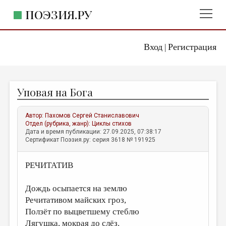
ПОЭЗИЯ.РУ
Вход
Регистрация
ГЛАВНОЕ МЕНЮ
|
ПОЭЗИЯ.РУ
ИЗДАТЕЛЬСТВО
Уповая на Бога
ЖАНРЫ
АВТОРЫ
Автор:
Пахомов Сергей Станиславович
Отдел (рубрика, жанр):
Циклы стихов
КОММЕНТАРИИ
Дата и время публикации: 27.09.2025, 07:38:17
Сертификат Поэзия.ру: серия 3618 № 191925
ЛИТСАЛОН
РЕЧИТАТИВ
НОВОСТИ
ПРАВИЛА САЙТА
Дождь осыпается на землю
Речитативом майских гроз,
ОТДЕЛЫ И РУБРИКИ
Ползёт по выцветшему стеблю
ИЗБРАННОЕ
Лягушка, мокрая до слёз.