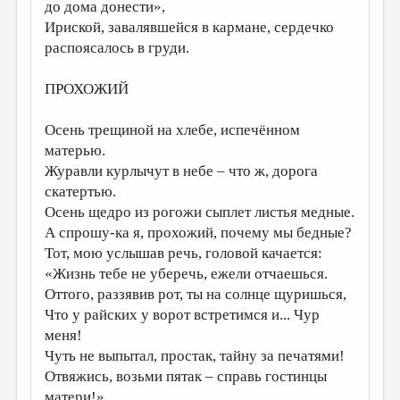
до дома донести»,
Ириской, завалявшейся в кармане, сердечко
распоясалось в груди.
ПРОХОЖИЙ
Осень трещиной на хлебе, испечённом
матерью.
Журавли курлычут в небе – что ж, дорога
скатертью.
Осень щедро из рогожи сыплет листья медные.
А спрошу-ка я, прохожий, почему мы бедные?
Тот, мою услышав речь, головой качается:
«Жизнь тебе не уберечь, ежели отчаешься.
Оттого, раззявив рот, ты на солнце щуришься,
Что у райских у ворот встретимся и... Чур
меня!
Чуть не выпытал, простак, тайну за печатями!
Отвяжись, возьми пятак – справь гостинцы
матери!»