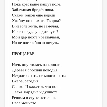
Пока крестьяне пашут поле,
ДАЙДЖЕСТ
Заблудшая бредёт овца.
Скажи, какой ещё юдоли
ПРОИЗВЕДЕНИЯ
Хлебну по прихоти Творца?
ПЕРЕВОДЫ
В неволе жить, не замечая,
Как в никуда уводит путь?
КОНКУРСЫ
Мой дар поэта чрезвычаен,
ДЕТСКАЯ КОМНАТА
Но не востребован ничуть.
КНИЖНАЯ ПОЛКА
ПРОЩАНЬЕ
ОБЗОР ЛИТЕРАТУРЫ
Ночь опустилась на кровать,
СТРАНИЦЫ ПАМЯТИ
Деревья бросили поводья.
ОБЪЯВЛЕНИЯ
Недолго спать, не много знать:
Вчера, сегодня.
КОЛОНКА РЕДАКТОРА
Свежо. И кажется, что ночь,
РЕДКОЛЛЕГИЯ
Легка, нарядна и душиста,
Решила в ступе истолочь
ОТ РЕДАКЦИИ
Своё монисто.