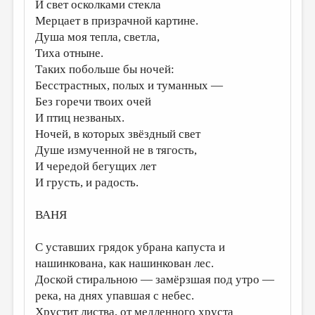
МАЛАЯ ПРОЗА
И свет осколками стекла
Мерцает в призрачной картине.
ЭССЕИСТИКА
Душа моя тепла, светла,
Тиха отныне.
ЛИТЕРАТУРОВЕДЕНИЕ
Таких побольше бы ночей:
КУЛЬТУРОВЕДЕНИЕ
Бесстрастных, полых и туманных —
Без горечи твоих очей
ПУБЛИЦИСТИКА
И птиц незваных.
РЕЦЕНЗИРОВАНИЕ
Ночей, в которых звёздный свет
Душе измученной не в тягость,
ЦИКЛЫ ПУБЛИКАЦИЙ
И чередой бегущих лет
ТРЕДИАКОВСКИЙ
И грусть, и радость.
МЕДИА
ВАНЯ
ВКОНТАКТЕ
С уставших грядок убрана капуста и
нашинкована, как нашинкован лес.
Доской стиральною — замёрзшая под утро —
река, на днях упавшая с небес.
Хрустит листва, от медленного хруста