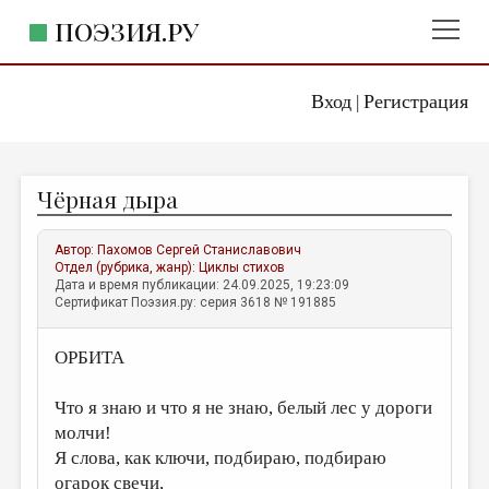
ПОЭЗИЯ.РУ
Вход
Регистрация
ГЛАВНОЕ МЕНЮ
|
ПОЭЗИЯ.РУ
ИЗДАТЕЛЬСТВО
Чёрная дыра
ЖАНРЫ
АВТОРЫ
Автор:
Пахомов Сергей Станиславович
Отдел (рубрика, жанр):
Циклы стихов
КОММЕНТАРИИ
Дата и время публикации: 24.09.2025, 19:23:09
Сертификат Поэзия.ру: серия 3618 № 191885
ЛИТСАЛОН
ОРБИТА
НОВОСТИ
ПРАВИЛА САЙТА
Что я знаю и что я не знаю, белый лес у дороги
молчи!
ОТДЕЛЫ И РУБРИКИ
Я слова, как ключи, подбираю, подбираю
ИЗБРАННОЕ
огарок свечи,