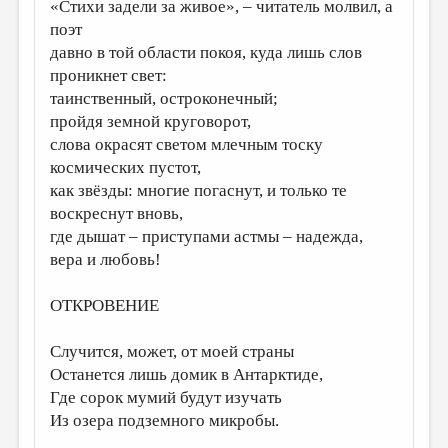
МАЛАЯ ПРОЗА
«Стихи задели за живое», – читатель молвил, а
поэт
ЭССЕИСТИКА
давно в той области покоя, куда лишь слов
проникнет свет:
ЛИТЕРАТУРОВЕДЕНИЕ
таинственный, остроконечный;
КУЛЬТУРОВЕДЕНИЕ
пройдя земной круговорот,
слова окрасят светом млечным тоску
ПУБЛИЦИСТИКА
космических пустот,
РЕЦЕНЗИРОВАНИЕ
как звёзды: многие погаснут, и только те
воскреснут вновь,
ЦИКЛЫ ПУБЛИКАЦИЙ
где дышат – приступами астмы – надежда,
ТРЕДИАКОВСКИЙ
вера и любовь!
МЕДИА
ОТКРОВЕНИЕ
ВКОНТАКТЕ
Случится, может, от моей страны
Останется лишь домик в Антарктиде,
Где сорок мумий будут изучать
Из озера подземного микробы.