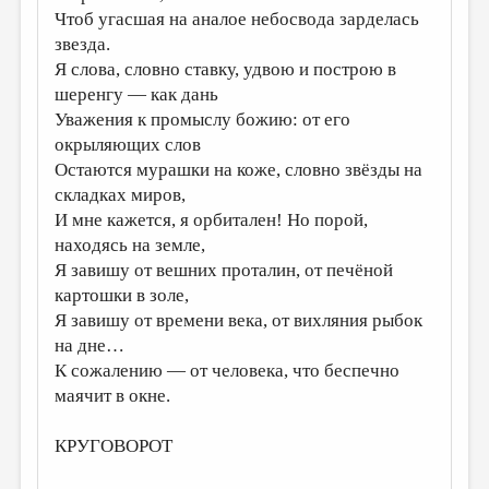
Чтоб угасшая на аналое небосвода зарделась
ДАЙДЖЕСТ
звезда.
Я слова, словно ставку, удвою и построю в
ПРОИЗВЕДЕНИЯ
шеренгу — как дань
ПЕРЕВОДЫ
Уважения к промыслу божию: от его
окрыляющих слов
КОНКУРСЫ
Остаются мурашки на коже, словно звёзды на
ДЕТСКАЯ КОМНАТА
складках миров,
И мне кажется, я орбитален! Но порой,
КНИЖНАЯ ПОЛКА
находясь на земле,
ОБЗОР ЛИТЕРАТУРЫ
Я завишу от вешних проталин, от печёной
картошки в золе,
СТРАНИЦЫ ПАМЯТИ
Я завишу от времени века, от вихляния рыбок
ОБЪЯВЛЕНИЯ
на дне…
К сожалению — от человека, что беспечно
КОЛОНКА РЕДАКТОРА
маячит в окне.
РЕДКОЛЛЕГИЯ
КРУГОВОРОТ
ОТ РЕДАКЦИИ