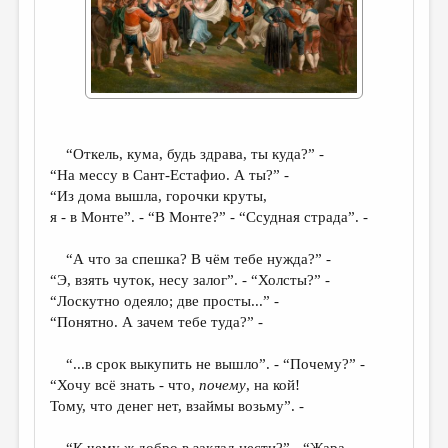
ДАЙДЖЕСТ
ПРОИЗВЕДЕНИЯ
ПЕРЕВОДЫ
КОНКУРСЫ
“Откель, кума, будь здрава, ты куда?” -
ДЕТСКАЯ КОМНАТА
“На мессу в Сант-Естафио. А ты?” -
“Из дома вышла, горочки круты,
КНИЖНАЯ ПОЛКА
я - в Монте”. - “В Монте?” - “Ссудная страда”. -
ОБЗОР ЛИТЕРАТУРЫ
“А что за спешка? В чём тебе нужда?” -
СТРАНИЦЫ ПАМЯТИ
“Э, взять чуток, несу залог”. - “Холсты?” -
“Лоскутно одеяло; две просты...” -
ОБЪЯВЛЕНИЯ
“Понятно. А зачем тебе туда?” -
КОЛОНКА РЕДАКТОРА
“...в срок выкупить не вышло”. - “Почему?” -
РЕДКОЛЛЕГИЯ
“Хочу всё знать - что,
почему
, на кой!
Тому, что денег нет, взаймы возьму”. -
ОТ РЕДАКЦИИ
“К чему ж добро в заклад нести?” - “Жара -