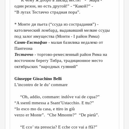
МАЛАЯ ПРОЗА
один резон, но есть другой!” - “Какой?” -
ЭССЕИСТИКА
“В лугах Тестаччо страдная пора”.
ЛИТЕРАТУРОВЕДЕНИЕ
* Монте ди пьета (“ссуда из сострадания”) -
католический ломбард, выдававший мелкие ссуды
КУЛЬТУРОВЕДЕНИЕ
под залог имущества (Монти - I район Рима)
ПУБЛИЦИСТИКА
Сант-Евстафио
- малая базилика недалеко от
Пантеона
РЕЦЕНЗИРОВАНИЕ
Тестаччо
- торгово-ремесленный район Рима на
восточном берегу Тибра, традиционное место
ЦИКЛЫ ПУБЛИКАЦИЙ
октябрьских “народных гуляний”
ТРЕДИАКОВСКИЙ
Giuseppe Gioachino Belli
МЕДИА
L’incontro de le du’ commare
ВКОНТАКТЕ
“Oh, addio, commare: indóve vai de cqua?”
“A ssentì mmessa a Ssant’Ustacchio. E ttu?”
“Io esco mo da casa, e ttiro in giù
verzo er Monte”. “Che Mmonte?” “De pietà”.
“E cco’ sta presscia? E cche cce vai a ffà?”