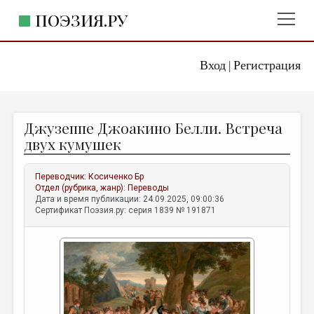
ПОЭЗИЯ.РУ
Вход
Регистрация
ГЛАВНОЕ МЕНЮ
|
ПОЭЗИЯ.РУ
ИЗДАТЕЛЬСТВО
Джузеппе Джоакино Белли. Встреча
ЖАНРЫ
двух кумушек
АВТОРЫ
Переводчик:
Косиченко Бр
КОММЕНТАРИИ
Отдел (рубрика, жанр):
Переводы
Дата и время публикации: 24.09.2025, 09:00:36
ЛИТСАЛОН
Сертификат Поэзия.ру: серия 1839 № 191871
НОВОСТИ
ПРАВИЛА САЙТА
ОТДЕЛЫ И РУБРИКИ
ИЗБРАННОЕ