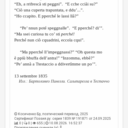
“Eh, a rrifrescà sti peggni”. “E cche cciài su?”
“Ciò una cuperta trapuntata, e ddu’...”.
“Ho ccapito. E pperché le lassi llà?”
“Pe’ nnun poté speggnalle”. “E pperché? di’”.
“Ma ssei curiosa tu co’ sti
perché!
Perché nun ciò cquadrini, eccola cqui”.
“Ma pperché ll’impeggnassi?” “Oh questa mo
è ppiù bbuffa dell’antra!” “Inzomma, ebbè?”
“Pe’ annà a Ttestaccio a ddivertìmme un po’”.
13 settembre 1835
Бартоломео Пинелли. Сальтарелла в Тестаччо
Косиченко Бр
, поэтический перевод, 2025
Сертификат Поэзия.ру: серия 1839 № 191871 от 24.09.2025
0 |
0 |
655 |
10.08.2026. 16:52:37
Произведение оценили (+): []