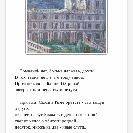
ДАЙДЖЕСТ
ПРОИЗВЕДЕНИЯ
ПЕРЕВОДЫ
КОНКУРСЫ
ДЕТСКАЯ КОМНАТА
КНИЖНАЯ ПОЛКА
ОБЗОР ЛИТЕРАТУРЫ
Сомнений нет, больна держава, други.
В том тайны нет, а что тому виной.
СТРАНИЦЫ ПАМЯТИ
Приманивают в Башне-Ветряной
авгуры к нам ненастья и недуги.
ОБЪЯВЛЕНИЯ
При том! Сколь в Риме братств - сто тыщ в
КОЛОНКА РЕДАКТОРА
округе,
РЕДКОЛЛЕГИЯ
не счесть слуг Божьих, в день из них иной
творит чудес в обители родной -
ОТ РЕДАКЦИИ
десяток, множь на два - иные слуги...