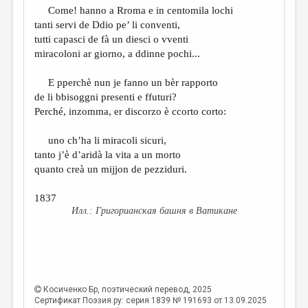
Come! hanno a Rroma e in centomila lochi
tanti servi de Ddio pe’ li conventi,
tutti capasci de fà un diesci o vventi
miracoloni ar giorno, a ddinne pochi...
E pperchè nun je fanno un bèr rapporto
de li bbisoggni presenti e ffuturi?
Perché, inzomma, er discorzo è ccorto corto:
uno ch’ha li miracoli sicuri,
tanto j’è d’aridà la vita a un morto
quanto creà un mijjon de pezziduri.
1837
Григорианская башня в Ватикане
Косиченко Бр
, поэтический перевод, 2025
Сертификат Поэзия.ру: серия 1839 № 191693 от 13.09.2025