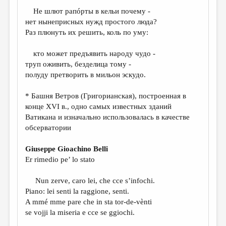
МАЛАЯ ПРОЗА
Не шлют рапóрты в кельи почему -
ЭССЕИСТИКА
нет нынеприсных нужд простого люда?
Раз плюнуть их решить, коль по уму:
ЛИТЕРАТУРОВЕДЕНИЕ
кто может предъявить народу чудо -
КУЛЬТУРОВЕДЕНИЕ
труп оживить, безделица тому -
ПУБЛИЦИСТИКА
полуду претворить в мильон эскудо.
РЕЦЕНЗИРОВАНИЕ
* Башня Ветров (Григорианская), построенная в
конце XVI в., одно самых известных зданий
ЦИКЛЫ ПУБЛИКАЦИЙ
Ватикана и изначально использовалась в качестве
ТРЕДИАКОВСКИЙ
обсерватории
МЕДИА
Giuseppe Gioachino Belli
Er rimedio pe’ lo stato
ВКОНТАКТЕ
Nun zerve, caro lei, che cce s’infochi.
Piano: lei senti la raggione, senti.
A mmé mme pare che in sta tor-de-vènti
se vojji la miseria e cce se ggiochi.