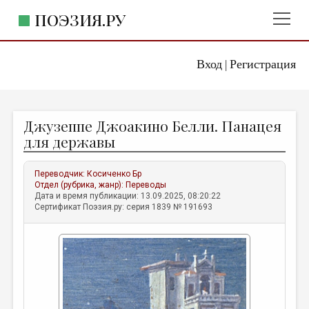
ПОЭЗИЯ.РУ
Вход
Регистрация
ГЛАВНОЕ МЕНЮ
|
ПОЭЗИЯ.РУ
ИЗДАТЕЛЬСТВО
Джузеппе Джоакино Белли. Панацея
ЖАНРЫ
для державы
АВТОРЫ
Переводчик:
Косиченко Бр
КОММЕНТАРИИ
Отдел (рубрика, жанр):
Переводы
Дата и время публикации: 13.09.2025, 08:20:22
ЛИТСАЛОН
Сертификат Поэзия.ру: серия 1839 № 191693
НОВОСТИ
ПРАВИЛА САЙТА
ОТДЕЛЫ И РУБРИКИ
ИЗБРАННОЕ