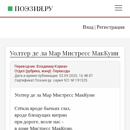
ПОЭЗИЯ.РУ
Вход
Регистрация
ГЛАВНОЕ МЕНЮ
|
ПОЭЗИЯ.РУ
ИЗДАТЕЛЬСТВО
Уолтер де ла Мар Мистресс МакКуин
ЖАНРЫ
АВТОРЫ
Переводчик:
Владимир Корман
Отдел (рубрика, жанр):
Переводы
КОММЕНТАРИИ
Дата и время публикации: 02.09.2025, 16:48:07
Сертификат Поэзия.ру: серия 921 № 191525
ЛИТСАЛОН
Уолтер де ла Мар Мистресс МакКуин
НОВОСТИ
ПРАВИЛА САЙТА
Стёкла вроде бычьих глаз,
вроде блещущих витрин
ОТДЕЛЫ И РУБРИКИ
при дороге, возле нас -
ИЗБРАННОЕ
в доме Мистресс МакКуин.