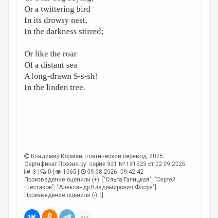
Or a twittering bird
In its drowsy nest,
In the darkness stirred;
Or like the roar
Of a distant sea
A long-drawn S-s-sh!
In the linden tree.
Владимир Корман
, поэтический перевод, 2025
Сертификат Поэзия.ру: серия 921 № 191525 от 02.09.2025
3 |
0 |
1065 |
09.08.2026. 09:42:42
Произведение оценили (+): ["Ольга Галицкая", "Сергей
Шестаков", "Александр Владимирович Флоря"]
Произведение оценили (-): []