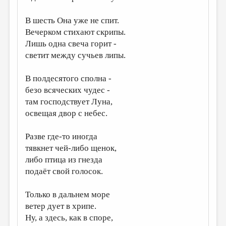
ДАЙДЖЕСТ
В шесть Она уже не спит.
Вечерком стихают скрипы.
ПРОИЗВЕДЕНИЯ
Лишь одна свеча горит -
ПЕРЕВОДЫ
светит между сучьев липы.
КОНКУРСЫ
В полдесятого сполна -
ДЕТСКАЯ КОМНАТА
безо всяческих чудес -
там господствует Луна,
КНИЖНАЯ ПОЛКА
освещая двор с небес.
ОБЗОР ЛИТЕРАТУРЫ
Разве где-то иногда
СТРАНИЦЫ ПАМЯТИ
тявкнет чей-либо щенок,
ОБЪЯВЛЕНИЯ
либо птица из гнезда
подаёт свой голосок.
КОЛОНКА РЕДАКТОРА
РЕДКОЛЛЕГИЯ
Только в дальнем море
ветер дует в хрипе.
ОТ РЕДАКЦИИ
Ну, а здесь, как в споре,