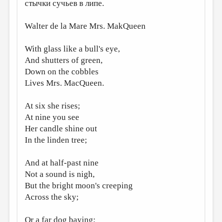
МАЛАЯ ПРОЗА
стычки сучьев в липе.
ЭССЕИСТИКА
Walter de la Mare Мrs. MakQueen
ЛИТЕРАТУРОВЕДЕНИЕ
With glass like a bull's eye,
КУЛЬТУРОВЕДЕНИЕ
And shutters of green,
Down on the cobbles
ПУБЛИЦИСТИКА
Lives Mrs. MacQueen.
РЕЦЕНЗИРОВАНИЕ
At six she rises;
ЦИКЛЫ ПУБЛИКАЦИЙ
At nine you see
ТРЕДИАКОВСКИЙ
Her candle shine out
In the linden tree;
МЕДИА
ВКОНТАКТЕ
And at half-past nine
Not a sound is nigh,
But the bright moon's creeping
Across the sky;
Or a far dog baying;