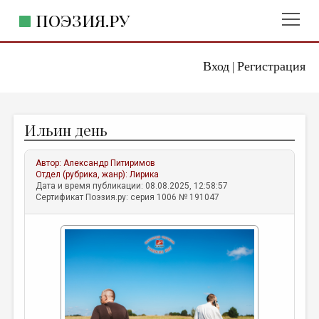
ПОЭЗИЯ.РУ
Вход
Регистрация
ГЛАВНОЕ МЕНЮ
|
ПОЭЗИЯ.РУ
ИЗДАТЕЛЬСТВО
Ильин день
ЖАНРЫ
АВТОРЫ
Автор:
Александр Питиримов
Отдел (рубрика, жанр):
Лирика
КОММЕНТАРИИ
Дата и время публикации: 08.08.2025, 12:58:57
Сертификат Поэзия.ру: серия 1006 № 191047
ЛИТСАЛОН
НОВОСТИ
ПРАВИЛА САЙТА
ОТДЕЛЫ И РУБРИКИ
ИЗБРАННОЕ