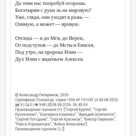
МАЛАЯ ПРОЗА
Да этим нас попробуй огорошь.
Богатырям с руки ль на мировую?
ЭССЕИСТИКА
Уже, гляди, они уходят в рожь —
ЛИТЕРАТУРОВЕДЕНИЕ
Озимую, а может — яровую.
КУЛЬТУРОВЕДЕНИЕ
Отсюда — и до Мги, до Вереи,
ПУБЛИЦИСТИКА
От подступов — до Мсты и Енисея,
Под утро, на пророка Илии —
РЕЦЕНЗИРОВАНИЕ
Дух Илии с виде́ньем Алексея.
ЦИКЛЫ ПУБЛИКАЦИЙ
ТРЕДИАКОВСКИЙ
МЕДИА
Александр Питиримов
, 2025
ВКОНТАКТЕ
Сертификат Поэзия.ру: серия 1006 № 191047 от 08.08.2025
9 |
3 |
948 |
08.08.2026. 06:40:04
Произведение оценили (+): ["Сергей Буртяк", "Сергей
Кузнечихин", "Екатерина Камаева", "Аркадий Шляпинтох",
"Сергей Погодаев", "Сергей Красиков", "Виктор Гаврилин",
"Раиса Хорошилова", "Алёна Алексеева"]
Произведение оценили (-): []