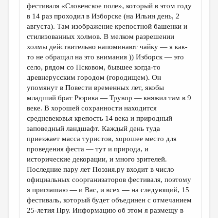
фестиваля «Словенское поле», который в этом году
в 14 раз проходил в Изборске (на Ильин день, 2
августа). Там изображение крепостной башенки и
стилизованных холмов. В мелком разрешении
холмы действительно напоминают чайку — я как-
то не обращал на это внимания )) Изборск — это
село, рядом со Псковом, бывшее когда-то
древнерусским городом (городищем). Он
упомянут в Повести временных лет, якобы
младший брат Рюрика — Трувор — княжил там в 9
веке. В хорошей сохранности находится
средневековья крепость 14 века и природный
заповедный ландшафт. Каждый день туда
приезжает масса туристов, хорошее место для
проведения феста — тут и природа, и
исторические декорации, и много зрителей.
Последние пару лет Поэзия.ру входит в число
официальных соорганизаторов фестиваля, поэтому
я приглашаю — и Вас, и всех — на следующий, 15
фестиваль, который будет объединен с отмечанием
25-летия Пру. Информацию об этом я размещу в