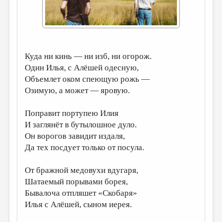
ДАЙДЖЕСТ
ПРОИЗВЕДЕНИЯ
ПЕРЕВОДЫ
Куда ни кинь — ни изб, ни огорож.
КОНКУРСЫ
Один Илья, с Алёшей одесную,
Объемлет оком спеющую рожь —
ДЕТСКАЯ КОМНАТА
Озимую, а может — яровую.
КНИЖНАЯ ПОЛКА
Поправит портупею Илия
ОБЗОР ЛИТЕРАТУРЫ
И заглянёт в бутылошное дуло.
СТРАНИЦЫ ПАМЯТИ
Он ворогов завидит издаля,
Да тех посдует только от посула.
ОБЪЯВЛЕНИЯ
От бражной медовухи вдугаря,
КОЛОНКА РЕДАКТОРА
Шатаемый порывами борея,
РЕДКОЛЛЕГИЯ
Бывалоча отпляшет «Скобаря»
Илья с Алёшей, сыном иерея.
ОТ РЕДАКЦИИ