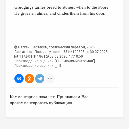
Grudgings turnes bread to stones, when to the Poore
ДАЙДЖЕСТ
He gives an almes, and chides them from his door.
ПРОИЗВЕДЕНИЯ
ПЕРЕВОДЫ
КОНКУРСЫ
Сергей Шестаков
, поэтический перевод, 2025
ДЕТСКАЯ КОМНАТА
Сертификат Поэзия.ру: серия 65 № 190895 от 30.07.2025
1 |
0 |
186 |
08.08.2026. 17:18:50
КНИЖНАЯ ПОЛКА
Произведение оценили (+): ["Владимир Корман"]
Произведение оценили (-): []
ОБЗОР ЛИТЕРАТУРЫ
СТРАНИЦЫ ПАМЯТИ
ОБЪЯВЛЕНИЯ
Комментариев пока нет. Приглашаем Вас
КОЛОНКА РЕДАКТОРА
прокомментировать публикацию.
РЕДКОЛЛЕГИЯ
ОТ РЕДАКЦИИ