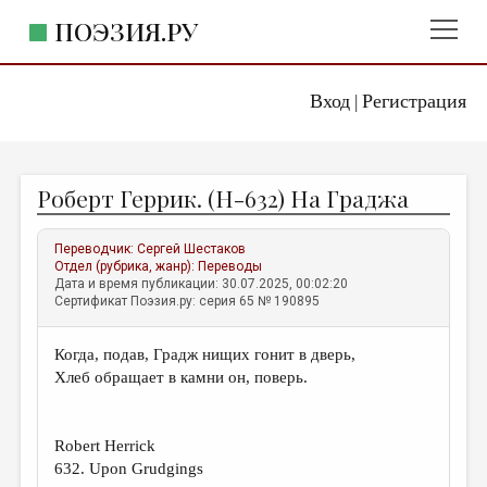
ПОЭЗИЯ.РУ
Вход
Регистрация
ГЛАВНОЕ МЕНЮ
|
ПОЭЗИЯ.РУ
ИЗДАТЕЛЬСТВО
Роберт Геррик. (H-632) На Граджа
ЖАНРЫ
АВТОРЫ
Переводчик:
Сергей Шестаков
Отдел (рубрика, жанр):
Переводы
КОММЕНТАРИИ
Дата и время публикации: 30.07.2025, 00:02:20
Сертификат Поэзия.ру: серия 65 № 190895
ЛИТСАЛОН
Когда, подав, Градж нищих гонит в дверь,
НОВОСТИ
Хлеб обращает в камни он, поверь.
ПРАВИЛА САЙТА
Robert Herrick
ОТДЕЛЫ И РУБРИКИ
632. Upon Grudgings
ИЗБРАННОЕ