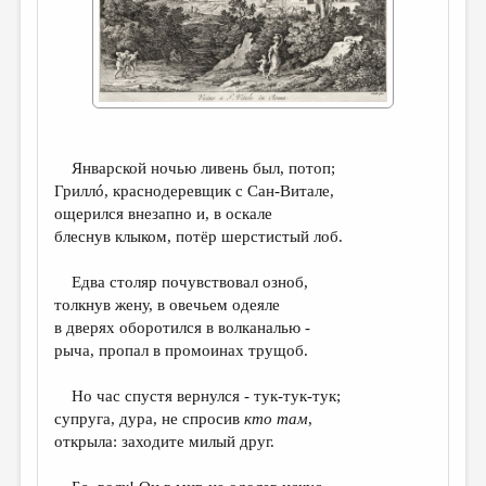
ДАЙДЖЕСТ
ПРОИЗВЕДЕНИЯ
ПЕРЕВОДЫ
КОНКУРСЫ
Январской ночью ливень был, потоп;
ДЕТСКАЯ КОМНАТА
Гриллó, краснодеревщик с Сан-Витале,
ощерился внезапно и, в оскале
КНИЖНАЯ ПОЛКА
блеснув клыком, потёр шерстистый лоб.
ОБЗОР ЛИТЕРАТУРЫ
Едва столяр почувствовал озноб,
СТРАНИЦЫ ПАМЯТИ
толкнув жену, в овечьем одеяле
в дверях оборотился в волканалью -
ОБЪЯВЛЕНИЯ
рыча, пропал в промоинах трущоб.
КОЛОНКА РЕДАКТОРА
Но час спустя вернулся - тук-тук-тук;
РЕДКОЛЛЕГИЯ
супруга, дура, не спросив
кто там
,
открыла: заходите милый друг.
ОТ РЕДАКЦИИ