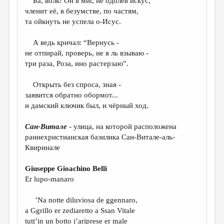
Ба, волк! Он в миг, не одолев искус,
МАЛАЯ ПРОЗА
членит её, в безумстве, по частям,
ЭССЕИСТИКА
та ойкнуть не успела о-Исус.
ЛИТЕРАТУРОВЕДЕНИЕ
А ведь кричал: “Вернусь -
не отпирай, проверь, не я ль взываю -
КУЛЬТУРОВЕДЕНИЕ
три раза, Роза, ино растерзаю”.
ПУБЛИЦИСТИКА
Открыть без спроса, зная -
РЕЦЕНЗИРОВАНИЕ
заявится обратно обормот...
и дамский ключик был, и чёрный ход.
ЦИКЛЫ ПУБЛИКАЦИЙ
ТРЕДИАКОВСКИЙ
Сан-Витале
- улица, на которой расположена
раннехристианская базилика Сан-Витале-аль-
МЕДИА
Квиринале
ВКОНТАКТЕ
Giuseppe Gioachino Belli
Er lupo-manaro
’Na notte diluviosa de ggennaro,
a Ggrillo er zediaretto a Ssan Vitale
tutt’in un botto j’ariprese er male