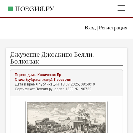
ПОЭЗИЯ.РУ
Вход
Регистрация
ГЛАВНОЕ МЕНЮ
|
ПОЭЗИЯ.РУ
ИЗДАТЕЛЬСТВО
Джузеппе Джоакино Белли.
ЖАНРЫ
Волколак
АВТОРЫ
Переводчик:
Косиченко Бр
КОММЕНТАРИИ
Отдел (рубрика, жанр):
Переводы
Дата и время публикации: 18.07.2025, 08:50:19
ЛИТСАЛОН
Сертификат Поэзия.ру: серия 1839 № 190730
НОВОСТИ
ПРАВИЛА САЙТА
ОТДЕЛЫ И РУБРИКИ
ИЗБРАННОЕ