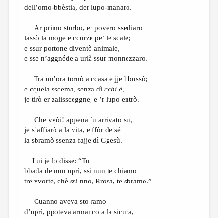
dell’omo-bbèstia, der lupo-manaro.
Ar primo sturbo, er povero ssediaro
lassò la mojje e ccurze pe’ le scale;
e ssur portone diventò animale,
e sse n’aggnéde a urlà ssur monnezzaro.
Tra un’ora tornò a ccasa e jje bbussò;
e cquela sscema, senza dì
cchi è
,
je tirò er zalissceggne, e ’r lupo entrò.
Che vvòi! appena fu arrivato su,
je s’affiarò a la vita, e ffòr de sé
la sbramò ssenza fajje dì Ggesù.
Lui je lo disse: “Tu
bbada de nun uprì, ssi nun te chiamo
tre vvorte, chè ssi nno, Rrosa, te sbramo.”
Cuanno aveva sto ramo
d’uprì, ppoteva armanco a la sicura,