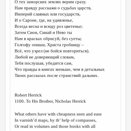
О тех заморских землях верим сразу.
Нам правду расскажи о судьбах царств,
ДАЙДЖЕСТ
Империй славных или государств,
ПРОИЗВЕДЕНИЯ
И о Сароне, где, на удивленье,
Всегда весна и всюду роз цветенье;
ПЕРЕВОДЫ
Затем Сион, Синай и Нево ты
Нам в красках обрисуй, без суеты;
КОНКУРСЫ
Голгофу опиши, Христа гробницу –
ДЕТСКАЯ КОМНАТА
Всё, что узрел (не бойся повториться).
Любой не доверяющий словам,
КНИЖНАЯ ПОЛКА
Тебя послушав, убедится сам,
Что правды в книгах меньше, чем в детальных
ОБЗОР ЛИТЕРАТУРЫ
Твоих рассказах после странствий дальних.
СТРАНИЦЫ ПАМЯТИ
ОБЪЯВЛЕНИЯ
Robert Herrick
1100. To His Brother, Nicholas Herrick
КОЛОНКА РЕДАКТОРА
РЕДКОЛЛЕГИЯ
What others have with cheapness seen and ease
In varnish’d maps, by th’ help of compasses,
ОТ РЕДАКЦИИ
Or read in volumes and those books with all