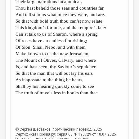
МАЛАЯ ПРОЗА
Their large narrations incanonical,
Thou hast beheld those seas and countries far,
ЭССЕИСТИКА
And tell’st to us what once they were, and are.
So that with bold truth thou can’st now relate
ЛИТЕРАТУРОВЕДЕНИЕ
This kingdom’s fortune, and that empire’s fate:
КУЛЬТУРОВЕДЕНИЕ
Can’st talk to us of Sharon, where a spring
Of roses have an endless flourishing;
ПУБЛИЦИСТИКА
Of Sion, Sinai, Nebo, and with them
Make known to us the new Jerusalem;
РЕЦЕНЗИРОВАНИЕ
The Mount of Olives, Calvary, and where
ЦИКЛЫ ПУБЛИКАЦИЙ
Is, and hast seen, thy Saviour’s sepulcher.
So that the man that will but lay his ears
ТРЕДИАКОВСКИЙ
As inapostate to the thing he hears,
Shall by his hearing quickly come to see
МЕДИА
The truth of travels less in books than thee.
ВКОНТАКТЕ
Сергей Шестаков
, поэтический перевод, 2025
Сертификат Поэзия.ру: серия 65 № 190729 от 18.07.2025