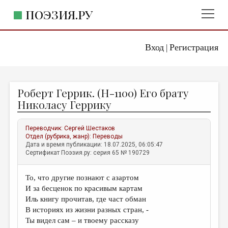
ПОЭЗИЯ.РУ
Вход
Регистрация
ГЛАВНОЕ МЕНЮ
|
ПОЭЗИЯ.РУ
ИЗДАТЕЛЬСТВО
Роберт Геррик. (H-1100) Его брату
ЖАНРЫ
Николасу Геррику
АВТОРЫ
Переводчик:
Сергей Шестаков
КОММЕНТАРИИ
Отдел (рубрика, жанр):
Переводы
Дата и время публикации: 18.07.2025, 06:05:47
ЛИТСАЛОН
Сертификат Поэзия.ру: серия 65 № 190729
НОВОСТИ
То, что другие познают с азартом
ПРАВИЛА САЙТА
И за бесценок по красивым картам
Иль книгу прочитав, где част обман
ОТДЕЛЫ И РУБРИКИ
В историях из жизни разных стран, -
Ты видел сам – и твоему рассказу
ИЗБРАННОЕ