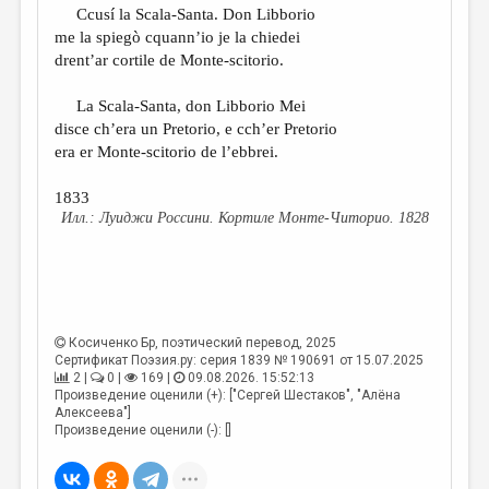
Ccusí la Scala-Santa. Don Libborio
me la spiegò cquann’io je la chiedei
drent’ar cortile de Monte-scitorio.
La Scala-Santa, don Libborio Mei
disce ch’era un Pretorio, e cch’er Pretorio
era er Monte-scitorio de l’ebbrei.
1833
Луиджи Россини. Кортиле Монте-Читорио. 1828
Косиченко Бр
, поэтический перевод, 2025
Сертификат Поэзия.ру: серия 1839 № 190691 от 15.07.2025
2 |
0 |
169 |
09.08.2026. 15:52:13
Произведение оценили (+): ["Сергей Шестаков", "Алёна
Алексеева"]
Произведение оценили (-): []