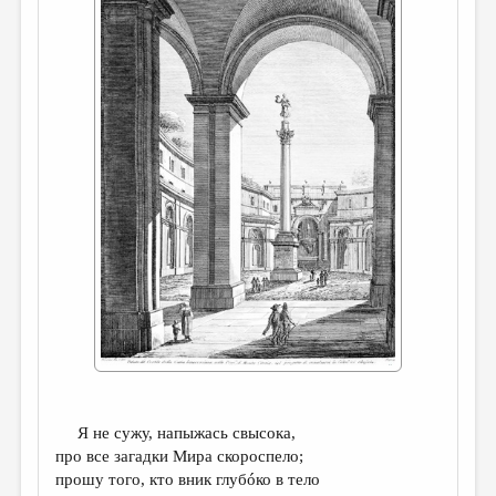
ДАЙДЖЕСТ
ПРОИЗВЕДЕНИЯ
ПЕРЕВОДЫ
КОНКУРСЫ
ДЕТСКАЯ КОМНАТА
КНИЖНАЯ ПОЛКА
ОБЗОР ЛИТЕРАТУРЫ
СТРАНИЦЫ ПАМЯТИ
ОБЪЯВЛЕНИЯ
КОЛОНКА РЕДАКТОРА
РЕДКОЛЛЕГИЯ
Я не сужу, напыжась свысока,
про все загадки Мира скороспело;
ОТ РЕДАКЦИИ
прошу того, кто вник глубóко в тело