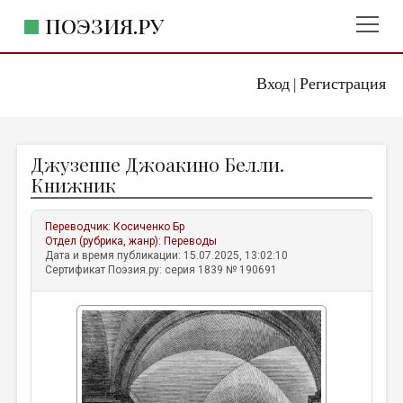
ПОЭЗИЯ.РУ
Вход
Регистрация
ГЛАВНОЕ МЕНЮ
|
ПОЭЗИЯ.РУ
ИЗДАТЕЛЬСТВО
Джузеппе Джоакино Белли.
ЖАНРЫ
Книжник
АВТОРЫ
Переводчик:
Косиченко Бр
КОММЕНТАРИИ
Отдел (рубрика, жанр):
Переводы
Дата и время публикации: 15.07.2025, 13:02:10
ЛИТСАЛОН
Сертификат Поэзия.ру: серия 1839 № 190691
НОВОСТИ
ПРАВИЛА САЙТА
ОТДЕЛЫ И РУБРИКИ
ИЗБРАННОЕ