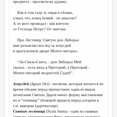
МАЛАЯ ПРОЗА
предмета - просвети-ка дурака.
ЭССЕИСТИКА
Кáк в том году я, глядя в облака,
узнал, что агнец божий - не аньелло?
ЛИТЕРАТУРОВЕДЕНИЕ
А от кого проведал - кáк влетело
КУЛЬТУРОВЕДЕНИЕ
от Господа Петру? От знатока.
ПУБЛИЦИСТИКА
Про Лестницу Святую дон Либорьо
мне разъяснял вослед за агнусдей
РЕЦЕНЗИРОВАНИЕ
в прогулочном дворе Монте-читорьо.
ЦИКЛЫ ПУБЛИКАЦИЙ
“Ла-Скала-Санта, - дон Либорьо Мей
ТРЕДИАКОВСКИЙ
сказал, - есть вход в Преторий, а Преторий -
Монте-читорий нехристей Судей”.
МЕДИА
ВКОНТАКТЕ
Агнусдей
(
Agnus
Dei
)
- молитва, которая читается во
время обедни перед причастием; один из видов
почитания Святых Даров имеет форму выставления
их в “темницу” (боковой придел) перед алтарём в
т.н. кивории (дароносице)
Святая лестница
(Scala Santa) - одна из главных
святынь христианского Рима, мраморная лестница