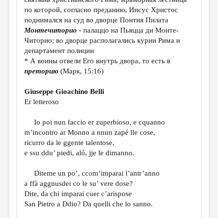
по которой, согласно преданию, Иисус Христос
поднимался на суд во дворце Понтия Пилата
Монтечиторио
- палаццо на Пьяцца ди Монте-
Читорио; во дворце располагались курии Рима и
департамент полиции
* А воины отвели Его внутрь двора, то есть в
преторию
(Марк, 15:16)
Giuseppe Gioachino Belli
Er letteroso
Io poi nun faccio er zuperbioso, e cquanno
m’incontro ar Monno a nnun zapé lle cose,
ricurro da le ggente talentose,
e ssu ddu’ piedi, aló, jje le dimanno.
Diteme un po’, ccom’imparai l’antr’anno
a ffà aggnusdei co le su’ vere dose?
Dite, da chi imparai cuer c’arispose
San Pietro a Ddio? Da quelli che lo sanno.