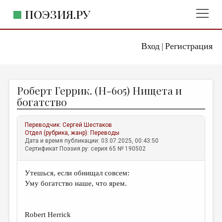
ПОЭЗИЯ.РУ
Вход
Регистрация
ГЛАВНОЕ МЕНЮ
|
ПОЭЗИЯ.РУ
ИЗДАТЕЛЬСТВО
Роберт Геррик. (H-605) Нищета и
ЖАНРЫ
богатство
АВТОРЫ
Переводчик:
Сергей Шестаков
КОММЕНТАРИИ
Отдел (рубрика, жанр):
Переводы
Дата и время публикации: 03.07.2025, 00:43:50
ЛИТСАЛОН
Сертификат Поэзия.ру: серия 65 № 190502
НОВОСТИ
Утешься, если обнищал совсем:
ПРАВИЛА САЙТА
Уму богатство наше, что ярем.
ОТДЕЛЫ И РУБРИКИ
Robert Herrick
ИЗБРАННОЕ