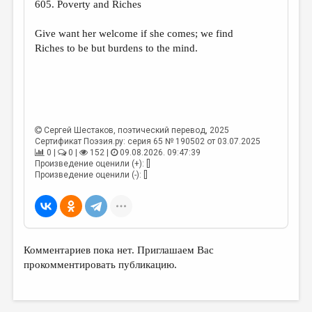
605. Poverty and Riches
ДАЙДЖЕСТ
Give want her welcome if she comes; we find
ПРОИЗВЕДЕНИЯ
Riches to be but burdens to the mind.
ПЕРЕВОДЫ
КОНКУРСЫ
ДЕТСКАЯ КОМНАТА
Сергей Шестаков
, поэтический перевод, 2025
КНИЖНАЯ ПОЛКА
Сертификат Поэзия.ру: серия 65 № 190502 от 03.07.2025
0 |
0 |
152 |
09.08.2026. 09:47:39
Произведение оценили (+): []
ОБЗОР ЛИТЕРАТУРЫ
Произведение оценили (-): []
СТРАНИЦЫ ПАМЯТИ
ОБЪЯВЛЕНИЯ
КОЛОНКА РЕДАКТОРА
Комментариев пока нет. Приглашаем Вас
прокомментировать публикацию.
РЕДКОЛЛЕГИЯ
ОТ РЕДАКЦИИ