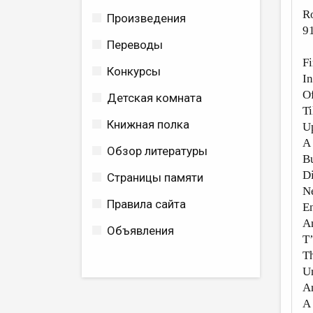
R
Произведения
91
Переводы
Fi
Конкурсы
In
Of
Детская комната
Ti
Книжная полка
U
A 
Обзор литературы
Bu
Di
Страницы памяти
Ne
Правила сайта
En
An
Объявления
T’
T
Un
An
A 