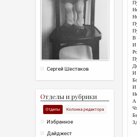
П
Н
Н
П
П
В
И
Р
П
Д
Сергей Шестаков
И
Б
И
Н
О
тделы и рубрики
А
Ч
Отделы
Колонка редактора
Б
Избранное
З
Дайджест