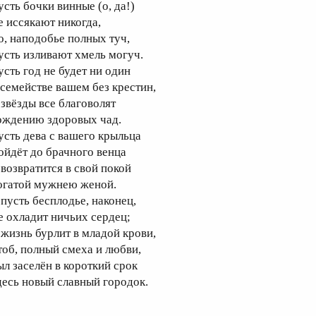
усть бочки винные (о, да!)
е иссякают никогда,
о, наподобье полных туч,
усть изливают хмель могуч.
усть год не будет ни один
 семействе вашем без крестин,
 звёзды все благоволят
ождению здоровых чад.
усть дева с вашего крыльца
ойдёт до брачного венца
 возвратится в свой покой
огатой мужнею женой.
 пусть бесплодье, наконец,
е охладит ничьих сердец;
 жизнь бурлит в младой крови,
тоб, полный смеха и любви,
ыл заселён в короткий срок
десь новый славный городок.