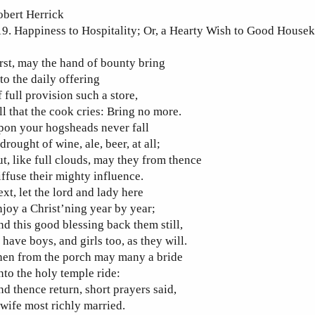
obert Herrick
9. Happiness to Hospitality; Or, a Hearty Wish to Good House
rst, may the hand of bounty bring
to the daily offering
 full provision such a store,
ll that the cook cries: Bring no more.
pon your hogsheads never fall
drought of wine, ale, beer, at all;
t, like full clouds, may they from thence
ffuse their mighty influence.
xt, let the lord and lady here
joy a Christ’ning year by year;
d this good blessing back them still,
 have boys, and girls too, as they will.
hen from the porch may many a bride
to the holy temple ride:
d thence return, short prayers said,
wife most richly married.