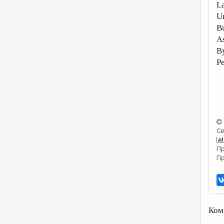
La
Un
Bu
As
By
Pe
Се
Пр
Пр
Ком