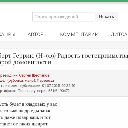
ЖАНРЫ
АВТОРЫ
КОММЕНТАРИИ
ЛИТСА
берт Геррик. (H-919) Радость гостеприимств
брой домовитости
реводчик:
Сергей Шестаков
дел (рубрика, жанр):
Переводы
та и время публикации: 01.07.2025, 00:25:40
ртификат Поэзия.ру: серия 65 № 190472
усть будет в кладовых у вас
астолько щедр еды запас,
то даже повар ваш, и тот
станет от таких щедрот.