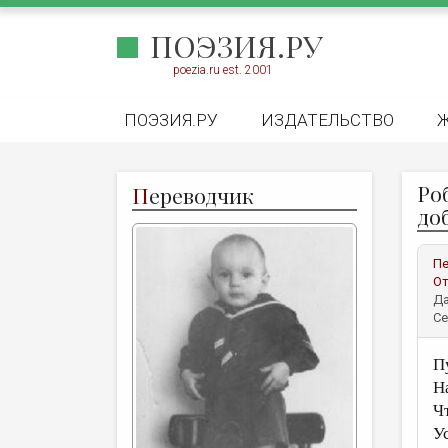
ПОЭЗИЯ.РУ
poezia.ru est. 2001
ПОЭЗИЯ.РУ
ИЗДАТЕЛЬСТВО
Ро
П
ереводчик
до
Пе
От
Да
Се
П
Н
Ч
У