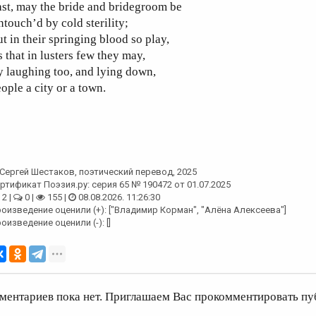
st, may the bride and bridegroom be
touch’d by cold sterility;
t in their springing blood so play,
 that in lusters few they may,
 laughing too, and lying down,
ople a city or a town.
Сергей Шестаков
, поэтический перевод, 2025
ртификат Поэзия.ру: серия 65 № 190472 от 01.07.2025
2 |
0 |
155 |
08.08.2026. 11:26:30
оизведение оценили (+): ["Владимир Корман", "Алёна Алексеева"]
оизведение оценили (-): []
ментариев пока нет. Приглашаем Вас прокомментировать пу