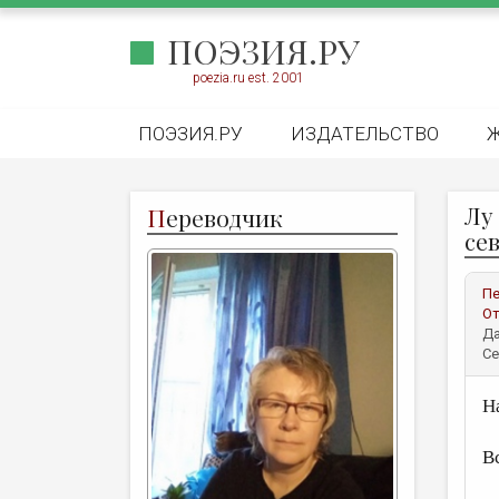
ПОЭЗИЯ.РУ
poezia.ru est. 2001
ПОЭЗИЯ.РУ
ИЗДАТЕЛЬСТВО
Лу
П
ереводчик
се
Пе
От
Да
Се
Н
и
В
в