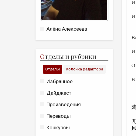
И
п
И
б
Алёна Алексеева
В
с
И
О
тделы и рубрики
б
О
Отделы
Колонка редактора
в
В
Избранное
о
Дайджест
Произведения
Переводы
Конкурсы