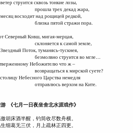
 ветер струится сквозь тонкие лозы,
рошла трех декад жара,
 месяц восходит над рощицей редкой,
лизка пятой стражи пора.
от Северный Ковш, мигая-мерцая,
клоняется к самой земле,
 Звездный Поток, туманясь-тускнея,
езмолвно струится во мгле…
тверженному Небожителю что ж –
озвращаться к мирской суете?
 столицу Небесного Царства немедля
тправлюсь верхом на Ките.
陆游 《七月一日夜坐舍北水涯戏作》
兀傲胡床酒半醒，钓筒收尽数舟横。
风生细葛无三伏，月上疏林正四更。