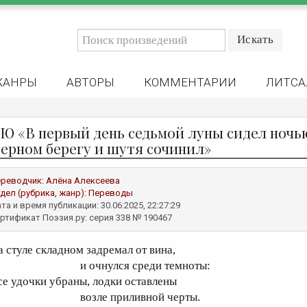
ЖАНРЫ
АВТОРЫ
КОММЕНТАРИИ
ЛИТСА
 Ю «В первый день седьмой луны сидел ночь
верном берегу и шутя сочинил»
реводчик:
Алёна Алексеева
дел (рубрика, жанр):
Переводы
та и время публикации: 30.06.2025, 22:27:29
ртификат Поэзия.ру: серия 338 № 190467
а стуле складном задремал от вина,
 очнулся среди темноты:
се удочки убраны, лодки оставлены
озле приливной черты.