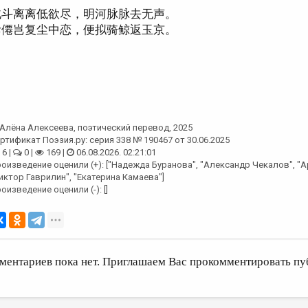
北斗离离低欲尽，明河脉脉去无声。
斥僊岂复尘中恋，便拟骑鲸返玉京。
Алёна Алексеева
, поэтический перевод, 2025
ртификат Поэзия.ру: серия 338 № 190467 от 30.06.2025
6 |
0 |
169 |
06.08.2026. 02:21:01
оизведение оценили (+): ["Надежда Буранова", "Александр Чекалов", "
иктор Гаврилин", "Екатерина Камаева"]
оизведение оценили (-): []
ментариев пока нет. Приглашаем Вас прокомментировать пу