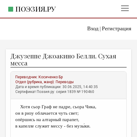
ПОЭЗИЯ.РУ
Вход
Регистрация
ГЛАВНОЕ МЕНЮ
|
ПОЭЗИЯ.РУ
ИЗДАТЕЛЬСТВО
Джузеппе Джоакино Белли. Сухая
ЖАНРЫ
месса
АВТОРЫ
Переводчик:
Косиченко Бр
КОММЕНТАРИИ
Отдел (рубрика, жанр):
Переводы
Дата и время публикации: 30.06.2025, 14:40:35
ЛИТСАЛОН
Сертификат Поэзия.ру: серия 1839 № 190460
НОВОСТИ
Хотя сьор Граф не падре, сьора Чика,
ПРАВИЛА САЙТА
он в ризу облачается чуть свет;
опёршись на алтарный парапет,
ОТДЕЛЫ И РУБРИКИ
в капелле служит мессу - без музы́ки.
ИЗБРАННОЕ