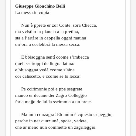
МАЛАЯ ПРОЗА
Giuseppe Gioachino Belli
ЭССЕИСТИКА
La messa in copia
ЛИТЕРАТУРОВЕДЕНИЕ
Nun è pprete er zor Conte, sora Checca,
ma vvistito in pianeta a la pretina,
КУЛЬТУРОВЕДЕНИЕ
sta a l’artàre in cappella oggni matina
ПУБЛИЦИСТИКА
un’ora a ccelebbrà la messa secca.
РЕЦЕНЗИРОВАНИЕ
E bbisoggna sentí ccome s’imbecca
queli ssciroppi de lingua latina:
ЦИКЛЫ ПУБЛИКАЦИЙ
e bbisoggna vedé ccome s’aîna
ТРЕДИАКОВСКИЙ
cor caliscetto, e ccome se lo lecca!
МЕДИА
Pe ccirimonie poi e ppe ssegrete
manco er decane der Zagro Colleggio
ВКОНТАКТЕ
faría mejjo de lui la sscimmia a un prete.
Ma nun conzagra! Eh nnun è cquesto er peggio,
perché in ner cunzumà, sposa, vedete,
che ar meno nun commette un zagrileggio.