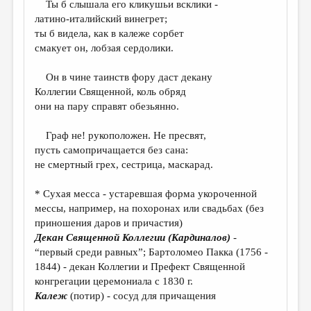
Ты б слышала его кликушьи всклики -
латино-италийский винегрет;
ДАЙДЖЕСТ
ты б видела, как в калеже сорбет
ПРОИЗВЕДЕНИЯ
смакует он, лобзая сердолики.
ПЕРЕВОДЫ
Он в чине таинств фору даст декану
Коллегии Священной, коль обряд
КОНКУРСЫ
они на пару справят обезьянно.
ДЕТСКАЯ КОМНАТА
Граф не! рукоположен. Не пресвят,
КНИЖНАЯ ПОЛКА
пусть самопричащается без сана:
не смертный грех, сестрица, маскарад.
ОБЗОР ЛИТЕРАТУРЫ
СТРАНИЦЫ ПАМЯТИ
* Сухая месса - устаревшая форма укороченной
мессы, например, на похоронах или свадьбах (без
ОБЪЯВЛЕНИЯ
приношения даров и причастия)
Декан Священной Коллегии (Кардиналов)
-
КОЛОНКА РЕДАКТОРА
“первый среди равных”; Бартоломео Пакка (1756 -
РЕДКОЛЛЕГИЯ
1844) - декан Коллегии и Префект Священной
конгрегации церемониала с 1830 г.
ОТ РЕДАКЦИИ
Калеж
(потир) - сосуд для причащения