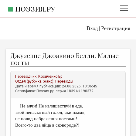
ПОЭЗИЯ.РУ
Вход
Регистрация
ГЛАВНОЕ МЕНЮ
|
ПОЭЗИЯ.РУ
ИЗДАТЕЛЬСТВО
Джузеппе Джоакино Белли. Малые
ЖАНРЫ
посты
АВТОРЫ
Переводчик:
Косиченко Бр
КОММЕНТАРИИ
Отдел (рубрика, жанр):
Переводы
Дата и время публикации: 24.06.2025, 10:06:45
ЛИТСАЛОН
Сертификат Поэзия.ру: серия 1839 № 190372
НОВОСТИ
Не алчи! Не излишествуй в еде,
ПРАВИЛА САЙТА
твой ненасытный голод, аки пламя,
не повод небрежения постами!
ОТДЕЛЫ И РУБРИКИ
Всего-то два яйца в сковороде?!
ИЗБРАННОЕ