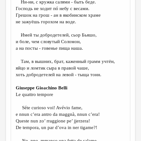
Ни-ни, с кружка салями - быть беде.
Господь не ходит пó небу с весами.
ДАЙДЖЕСТ
Грешок на грош - ан в якобинском храме
ПРОИЗВЕДЕНИЯ
не зажуёшь горохом на воде.
ПЕРЕВОДЫ
Имей ты добродетелей, сьор Бьяшо,
и боле, чем словутый Соломон,
КОНКУРСЫ
а на посты - говенье пища наша.
ДЕТСКАЯ КОМНАТА
Там, в вышних, брат, каженный грамм учтён,
КНИЖНАЯ ПОЛКА
яйцо и ломтик сыра в правой чаше,
хоть добродетелей на левой - тыща тонн.
ОБЗОР ЛИТЕРАТУРЫ
СТРАНИЦЫ ПАМЯТИ
Giuseppe Gioachino Belli
Le quattro tempore
ОБЪЯВЛЕНИЯ
Séte curioso voi! Avévio fame,
КОЛОНКА РЕДАКТОРА
e nnun c’era antro da maggnà, nnun c’era!
РЕДКОЛЛЕГИЯ
Queste nun zo’ rraggione pe’ jjerzera!
De tempora, un par d’ova in ner tigame?!
ОТ РЕДАКЦИИ
No, nno, mmanco una fetta de salame.