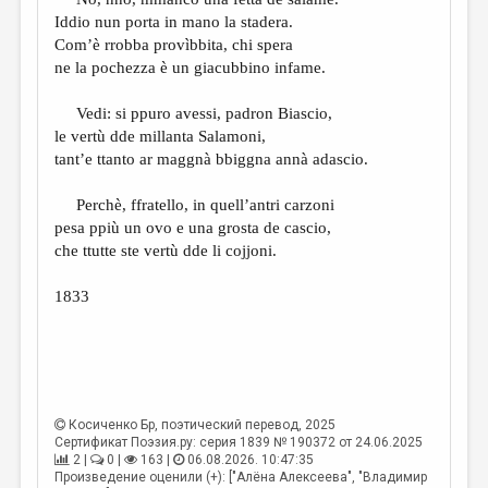
МАЛАЯ ПРОЗА
Iddio nun porta in mano la stadera.
ЭССЕИСТИКА
Com’è rrobba provìbbita, chi spera
ne la pochezza è un giacubbino infame.
ЛИТЕРАТУРОВЕДЕНИЕ
Vedi: si ppuro avessi, padron Biascio,
КУЛЬТУРОВЕДЕНИЕ
le vertù dde millanta Salamoni,
ПУБЛИЦИСТИКА
tant’e ttanto ar maggnà bbiggna annà adascio.
РЕЦЕНЗИРОВАНИЕ
Perchè, ffratello, in quell’antri carzoni
pesa ppiù un ovo e una grosta de cascio,
ЦИКЛЫ ПУБЛИКАЦИЙ
che ttutte ste vertù dde li cojjoni.
ТРЕДИАКОВСКИЙ
1833
МЕДИА
ВКОНТАКТЕ
Косиченко Бр
, поэтический перевод, 2025
Сертификат Поэзия.ру: серия 1839 № 190372 от 24.06.2025
2 |
0 |
163 |
06.08.2026. 10:47:35
Произведение оценили (+): ["Алёна Алексеева", "Владимир