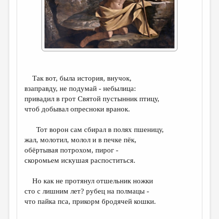
ДАЙДЖЕСТ
ПРОИЗВЕДЕНИЯ
ПЕРЕВОДЫ
КОНКУРСЫ
Так вот, была история, внучок,
ДЕТСКАЯ КОМНАТА
взаправду, не подумай - небылица:
привадил в грот Святой пустынник птицу,
КНИЖНАЯ ПОЛКА
чтоб добывал опресноки вранок.
ОБЗОР ЛИТЕРАТУРЫ
Тот ворон сам сбирал в полях пшеницу,
СТРАНИЦЫ ПАМЯТИ
жал, молотил, молол и в печке пёк,
обёртывая потрохом, пирог -
ОБЪЯВЛЕНИЯ
скоромьем искушая распоститься.
КОЛОНКА РЕДАКТОРА
Но как не протянул отшельник ножки
РЕДКОЛЛЕГИЯ
сто с лишним лет? рубец на полмацы -
что пайка пса, прикорм бродячей кошки.
ОТ РЕДАКЦИИ