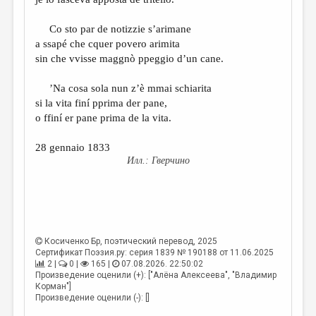
Co sto par de notizzie s’arimane
a ssapé che cquer povero arimita
sin che vvisse maggnò ppeggio d’un cane.
’Na cosa sola nun z’è mmai schiarita
si la vita finí pprima der pane,
o ffiní er pane prima de la vita.
28 gennaio 1833
Гверчино
Косиченко Бр
, поэтический перевод, 2025
Сертификат Поэзия.ру: серия 1839 № 190188 от 11.06.2025
2 |
0 |
165 |
07.08.2026. 22:50:02
Произведение оценили (+): ["Алёна Алексеева", "Владимир
Корман"]
Произведение оценили (-): []