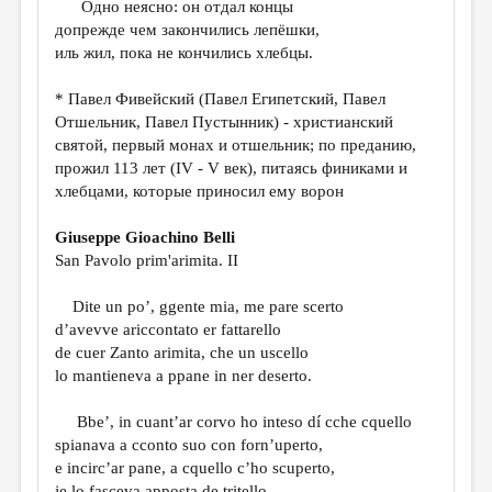
МАЛАЯ ПРОЗА
Одно неясно: он отдал концы
допрежде чем закончились лепёшки,
ЭССЕИСТИКА
иль жил, пока не кончились хлебцы.
ЛИТЕРАТУРОВЕДЕНИЕ
* Павел Фивейский (Павел Египетский, Павел
КУЛЬТУРОВЕДЕНИЕ
Отшельник, Павел Пустынник) - христианский
святой, первый монах и отшельник; по преданию,
ПУБЛИЦИСТИКА
прожил 113 лет (IV - V век), питаясь финиками и
хлебцами, которые приносил ему ворон
РЕЦЕНЗИРОВАНИЕ
ЦИКЛЫ ПУБЛИКАЦИЙ
Giuseppe Gioachino Belli
San Pavolo prim'arimita. II
ТРЕДИАКОВСКИЙ
Dite un po’, ggente mia, me pare scerto
МЕДИА
d’avevve ariccontato er fattarello
ВКОНТАКТЕ
de cuer Zanto arimita, che un uscello
lo mantieneva a ppane in ner deserto.
Bbe’, in cuant’ar corvo ho inteso dí cche cquello
spianava a cconto suo con forn’uperto,
e incirc’ar pane, a cquello c’ho scuperto,
je lo fasceva apposta de tritello.