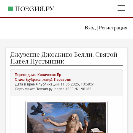
ПОЭЗИЯ.РУ
Вход
Регистрация
ГЛАВНОЕ МЕНЮ
|
ПОЭЗИЯ.РУ
ИЗДАТЕЛЬСТВО
Джузеппе Джоакино Белли. Святой
ЖАНРЫ
Павел Пустынник
АВТОРЫ
Переводчик:
Косиченко Бр
КОММЕНТАРИИ
Отдел (рубрика, жанр):
Переводы
Дата и время публикации: 11.06.2025, 13:58:51
ЛИТСАЛОН
Сертификат Поэзия.ру: серия 1839 № 190188
НОВОСТИ
ПРАВИЛА САЙТА
ОТДЕЛЫ И РУБРИКИ
ИЗБРАННОЕ