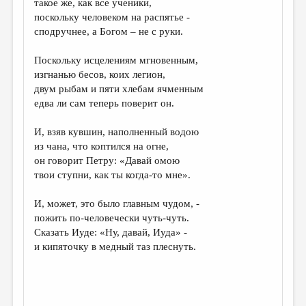
такое же, как все ученики,
поскольку человеком на распятье -
ДАЙДЖЕСТ
сподручнее, а Богом – не с руки.
ПРОИЗВЕДЕНИЯ
Поскольку исцелениям мгновенным,
ПЕРЕВОДЫ
изгнанью бесов, коих легион,
двум рыбам и пяти хлебам ячменным
КОНКУРСЫ
едва ли сам теперь поверит он.
ДЕТСКАЯ КОМНАТА
И, взяв кувшин, наполненный водою
КНИЖНАЯ ПОЛКА
из чана, что коптился на огне,
он говорит Петру: «Давай омою
ОБЗОР ЛИТЕРАТУРЫ
твои ступни, как ты когда-то мне».
СТРАНИЦЫ ПАМЯТИ
И, может, это было главным чудом, -
ОБЪЯВЛЕНИЯ
пожить по-человечески чуть-чуть.
Сказать Иуде: «Ну, давай, Иуда» -
КОЛОНКА РЕДАКТОРА
и кипяточку в медный таз плеснуть.
РЕДКОЛЛЕГИЯ
ОТ РЕДАКЦИИ