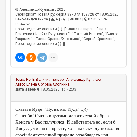
МАЛАЯ ПРОЗА
Александр Куликов
, 2025
ЭССЕИСТИКА
Сертификат Поэзия.ру: серия 3973 № 189728 от 18.05.2025
Рекомендованное |
6 |
5 |
804 |
07.08.2026.
ЛИТЕРАТУРОВЕДЕНИЕ
09:44:57
Произведение оценили (+): ["Слава Баширов", "Нина
КУЛЬТУРОВЕДЕНИЕ
Есипенко (Флейта Бутугычаг) °", "Евгений Иванов", "Виктор
Гаврилин", "Елена Орлова/Хлопкина", "Сергей Красиков"]
Произведение оценили (-): []
ПУБЛИЦИСТИКА
РЕЦЕНЗИРОВАНИЕ
ЦИКЛЫ ПУБЛИКАЦИЙ
ТРЕДИАКОВСКИЙ
Тема:
Re: В Великий четверг
Александр Куликов
Автор
Елена Орлова/Хлопкина
МЕДИА
Дата и время: 18.05.2025, 16:42:33
ВКОНТАКТЕ
Сказать Иуде: "Ну, валяй, Иуда"...)))
Спасибо! Очень ощутимо человеческий образ
Христа у Вас получился. И действительно, если б
Иисус, умирая на кресте, хоть на секунду позволил
своей божественной природе возобладать над