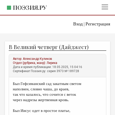
ПОЭЗИЯ.РУ
Вход
Регистрация
ГЛАВНОЕ МЕНЮ
|
ПОЭЗИЯ.РУ
ИЗДАТЕЛЬСТВО
В Великий четверг (Дайджест)
ЖАНРЫ
АВТОРЫ
Автор:
Александр Куликов
Отдел (рубрика, жанр):
Лирика
КОММЕНТАРИИ
Дата и время публикации: 18.05.2025, 15:04:16
Сертификат Поэзия.ру: серия 3973 № 189728
ЛИТСАЛОН
Был Гефсиманский сад закатным светом
НОВОСТИ
наполнен, словно чаша, до краев,
ПРАВИЛА САЙТА
так что казалось, что сочится с веток
через надрезы жертвенная кровь.
ОТДЕЛЫ И РУБРИКИ
Был Иисус одет в простое платье,
ИЗБРАННОЕ