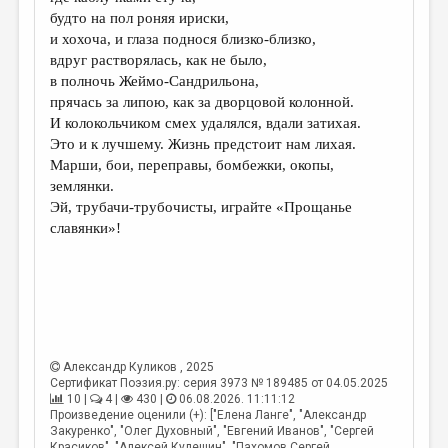
МАЛАЯ ПРОЗА
будто на пол роняя ириски,
и хохоча, и глаза поднося близко-близко,
ЭССЕИСТИКА
вдруг растворялась, как не было,
ЛИТЕРАТУРОВЕДЕНИЕ
в полночь Жеймо-Сандрильона,
прячась за липою, как за дворцовой колонной.
КУЛЬТУРОВЕДЕНИЕ
И колокольчиком смех удалялся, вдали затихая.
Это и к лучшему. Жизнь предстоит нам лихая.
ПУБЛИЦИСТИКА
Марши, бои, переправы, бомбежки, окопы,
РЕЦЕНЗИРОВАНИЕ
землянки.
Эй, трубачи-трубочисты, играйте «Прощанье
ЦИКЛЫ ПУБЛИКАЦИЙ
славянки»!
ТРЕДИАКОВСКИЙ
МЕДИА
ВКОНТАКТЕ
Александр Куликов
, 2025
Сертификат Поэзия.ру: серия 3973 № 189485 от 04.05.2025
10 |
4 |
430 |
06.08.2026. 11:11:12
Произведение оценили (+): ["Елена Ланге", "Александр
Закуренко", "Олег Духовный", "Евгений Иванов", "Сергей
Красиков", "Алексей Кулешин", "Пахомов Сергей