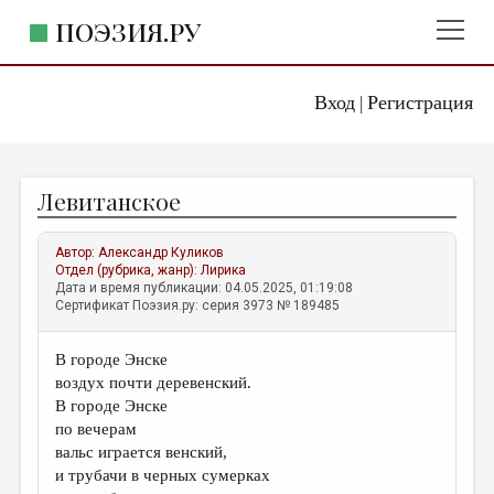
ПОЭЗИЯ.РУ
Вход
Регистрация
ГЛАВНОЕ МЕНЮ
|
ПОЭЗИЯ.РУ
ИЗДАТЕЛЬСТВО
Левитанское
ЖАНРЫ
АВТОРЫ
Автор:
Александр Куликов
Отдел (рубрика, жанр):
Лирика
КОММЕНТАРИИ
Дата и время публикации: 04.05.2025, 01:19:08
Сертификат Поэзия.ру: серия 3973 № 189485
ЛИТСАЛОН
В городе Энске
НОВОСТИ
воздух почти деревенский.
ПРАВИЛА САЙТА
В городе Энске
по вечерам
вальс играется венский,
ОТДЕЛЫ И РУБРИКИ
и трубачи в черных сумерках
ИЗБРАННОЕ