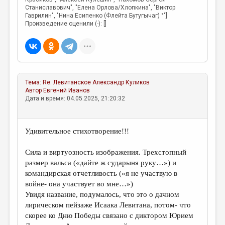
Станиславович", "Елена Орлова/Хлопкина", "Виктор
Гаврилин", "Нина Есипенко (Флейта Бутугычаг) °"]
Произведение оценили (-): []
Тема:
Re: Левитанское
Александр Куликов
Автор
Евгений Иванов
Дата и время: 04.05.2025, 21:20:32
Удивительное стихотворение!!!
Сила и виртуозность изображения. Трехстопный
размер вальса («дайте ж сударыня руку…») и
командирская отчетливость («я не участвую в
войне- она участвует во мне…»)
Увидя название, подумалось, что это о дачном
лирическом пейзаже Исаака Левитана, потом- что
скорее ко Дню Победы связано с диктором Юрием