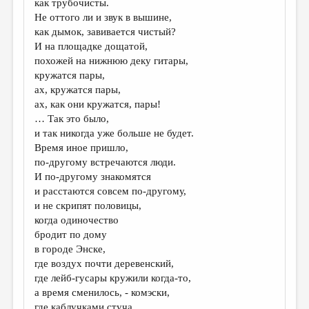
как трубочисты.
Не оттого ли и звук в вышине,
ДАЙДЖЕСТ
как дымок, завивается чистый?
ПРОИЗВЕДЕНИЯ
И на площадке дощатой,
похожей на нижнюю деку гитары,
ПЕРЕВОДЫ
кружатся пары,
ах, кружатся пары,
КОНКУРСЫ
ах, как они кружатся, пары!
ДЕТСКАЯ КОМНАТА
… Так это было,
и так никогда уже больше не будет.
КНИЖНАЯ ПОЛКА
Время иное пришло,
по-другому встречаются люди.
ОБЗОР ЛИТЕРАТУРЫ
И по-другому знакомятся
СТРАНИЦЫ ПАМЯТИ
и расстаются совсем по-другому,
и не скрипят половицы,
ОБЪЯВЛЕНИЯ
когда одиночество
бродит по дому
КОЛОНКА РЕДАКТОРА
в городе Энске,
где воздух почти деревенский,
РЕДКОЛЛЕГИЯ
где лейб-гусары кружили когда-то,
ОТ РЕДАКЦИИ
а время сменилось, - комэски,
где каблучками стуча,