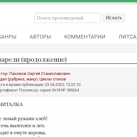
ЖАНРЫ
АВТОРЫ
КОММЕНТАРИИ
ЛИТСА
варели (продолжение)
втор:
Пахомов Сергей Станиславович
дел (рубрика, жанр):
Циклы стихов
та и время публикации: 23.04.2025, 15:22:10
ртификат Поэзия.ру: серия 3618 № 189264
ЧИТАЛКА
е ломай руками хлеб!
сень вылеплен и леп.
одят в омуте коровы,