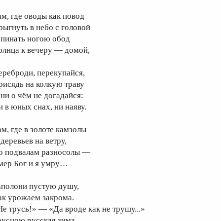
ам, где оводы как повод
рыгнуть в небо с головой
 пинать ногою обод
олнца к вечеру — домой,
ереброди, перекупайся,
рисядь на колкую траву
 ни о чём не догадайся:
и в юных снах, ни наяву.
ам, где в золоте камзолы
деревьев на ветру,
о подвалам разносолы —
мер Бог и я умру…
аполони пустую душу,
ак урожаем закрома.
Не трусь!» — «Да вроде как не трушу...»
русцою русская зима.