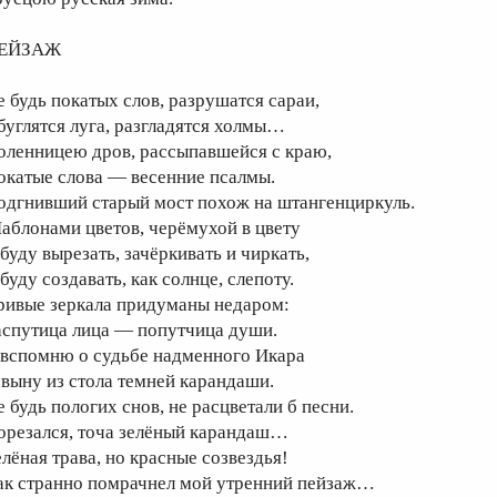
ЕЙЗАЖ
е будь покатых слов, разрушатся сараи,
буглятся луга, разгладятся холмы…
оленницею дров, рассыпавшейся с краю,
окатые слова — весенние псалмы.
одгнивший старый мост похож на штангенциркуль.
аблонами цветов, черёмухой в цвету
 буду вырезать, зачёркивать и чиркать,
буду создавать, как солнце, слепоту.
ривые зеркала придуманы недаром:
аспутица лица — попутчица души.
 вспомню о судьбе надменного Икара
 выну из стола темней карандаши.
е будь пологих снов, не расцветали б песни.
орезался, точа зелёный карандаш…
елёная трава, но красные созвездья!
ак странно помрачнел мой утренний пейзаж…