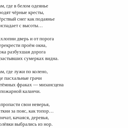
ам, где в белом одеянье
родят чёрные кресты,
ёрствый снег как подаянье
испадает с высоты…
ахлопни дверь и от порога
ерекрести проём окна,
ока разбухшая дорога
 застывших сумерках видна.
ам, где лужи по колено,
де пасхальные грачи
 тёмных фраках — мизансцена
 пожарной каланчи.
апропасти свои неверья,
аткни за пояс, как топор…
ичат, качаяся, деревья,
олёвки выбрались из нор.