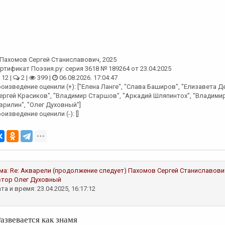
Пахомов Сергей Станиславович
, 2025
ртификат Поэзия.ру: серия 3618 № 189264 от 23.04.2025
12 |
2 |
399 |
06.08.2026. 17:04:47
оизведение оценили (+): ["Елена Ланге", "Слава Баширов", "Елизавета Д
ергей Красиков", "Владимир Старшов", "Аркадий Шляпинтох", "Владимир
врилин", "Олег Духовный"]
оизведение оценили (-): []
ма:
Re: Акварели (продолжение следует)
Пахомов Сергей Станиславови
втор
Олег Духовный
та и время: 23.04.2025, 16:17:12
Развевается как знамя