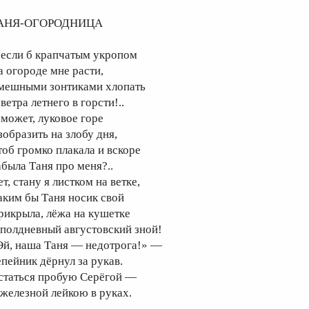
АНЯ-ОГОРОДНИЦА
 если б крапчатым укропом
а огороде мне расти,
мешными зонтиками хлопать
ветра летнего в горсти!..
 может, луковое горе
зобразить на злобу дня,
тоб громко плакала и вскоре
абыла Таня про меня?..
т, стану я листком на ветке,
аким бы Таня носик свой
рикрыла, лёжа на кушетке
 полдневный августовский зной!
Эй, наша Таня — недотрога!» —
епейник дёрнул за рукав.
статься пробую Серёгой —
 железной лейкою в руках.