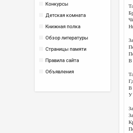
Конкурсы
Т
Б
Детская комната
Ч
Книжная полка
Н
Обзор литературы
З
П
Страницы памяти
П
Правила сайта
В
Объявления
Т
Г
В
У
З
З
Кр
П