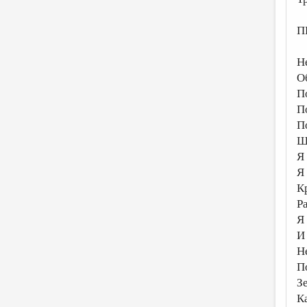
П
Н
О
П
П
П
Ш
Я
Я 
К
Р
Я
И
Н
П
З
К