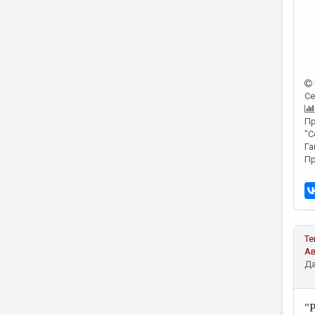
Се
Пр
"С
Га
Пр
Те
А
Да
"