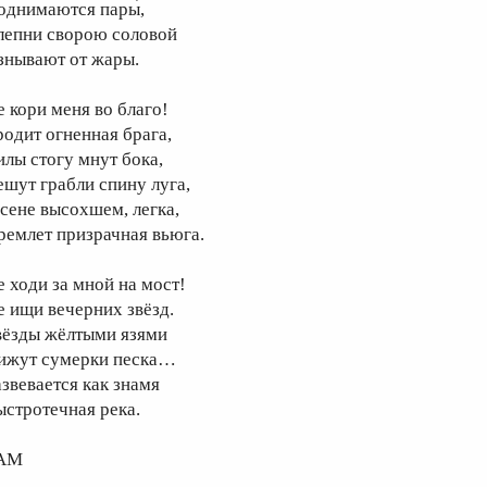
однимаются пары́,
лепни сворою соловой
знывают от жары.
е кори меня во благо!
родит огненная брага,
илы стогу мнут бока,
ешут грабли спину луга,
 сене высохшем, легка,
ремлет призрачная вьюга.
е ходи за мной на мост!
е ищи вечерних звёзд.
вёзды жёлтыми язями
ижут сумерки песка…
азвевается как знамя
ыстротечная река.
АМ