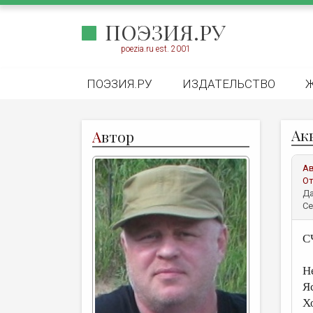
ПОЭЗИЯ.РУ
poezia.ru est. 2001
ПОЭЗИЯ.РУ
ИЗДАТЕЛЬСТВО
Ак
А
втор
А
От
Да
Се
С
Н
Я
Х