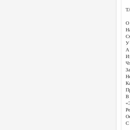
Т
О
Н
С
У 
А
И
Ч
З
Не
К
П
В
«
Р
О
С