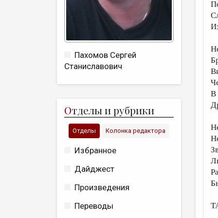
П
С
И
Н
Пахомов Сергей
Б
Станиславович
В
Ч
В
Д
О
тделы и рубрики
Н
Отделы
Колонка редактора
Н
З
Избранное
Л
Дайджест
Р
Б
Произведения
Т
Переводы