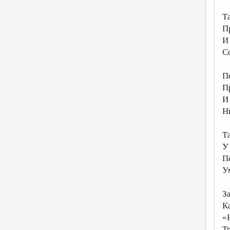
Т
П
И
С
П
П
И
Н
Т
У 
П
У
З
К
«
Т