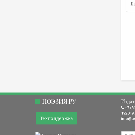
Б
ПОЭЗИЯ.РУ
Издат
+7 (8
192019,
Техподдержка
info@po