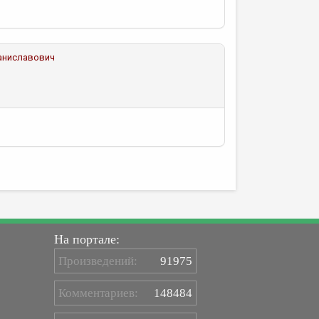
аниславович
На портале:
Произведений:
91975
Комментариев:
148484