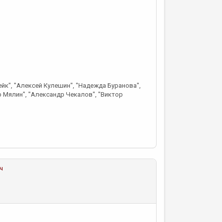
ейк", "Алексей Кулешин", "Надежда Буранова",
 Мялин", "Александр Чекалов", "Виктор
ч