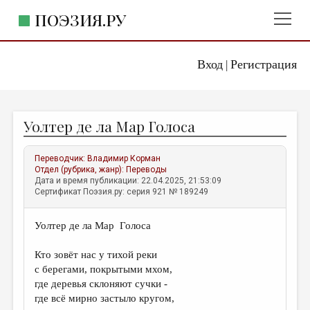
ПОЭЗИЯ.РУ
Вход
Регистрация
ГЛАВНОЕ МЕНЮ
|
ПОЭЗИЯ.РУ
ИЗДАТЕЛЬСТВО
Уолтер де ла Мар Голоса
ЖАНРЫ
АВТОРЫ
Переводчик:
Владимир Корман
Отдел (рубрика, жанр):
Переводы
КОММЕНТАРИИ
Дата и время публикации: 22.04.2025, 21:53:09
Сертификат Поэзия.ру: серия 921 № 189249
ЛИТСАЛОН
Уолтер де ла Мар Голоса
НОВОСТИ
ПРАВИЛА САЙТА
Кто зовёт нас у тихой реки
с берегами, покрытыми мхом,
где деревья склоняют сучки -
ОТДЕЛЫ И РУБРИКИ
где всё мирно застыло кругом,
ИЗБРАННОЕ