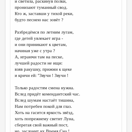
и светила, раскинув полки,
пронизают туманный свод.
ДАЙДЖЕСТ
Кто ж, заставши у тихой реки,
ПРОИЗВЕДЕНИЯ
будто песнею нас зовёт ?
ПЕРЕВОДЫ
Разбредёмся по летним лугам,
где детей увлекает игра -
КОНКУРСЫ
и они приникают к цветам,
ДЕТСКАЯ КОМНАТА
начиная уже с утра ?
А, играючи там на песке,
КНИЖНАЯ ПОЛКА
лучшей радости не ищи:
взяв ракушку, прижми к щеке
ОБЗОР ЛИТЕРАТУРЫ
и кричи ей: "Звучи ! Звучи !
СТРАНИЦЫ ПАМЯТИ
Только радостям смена нужна.
ОБЪЯВЛЕНИЯ
Вслед придёт комендантский час.
Вслед шумам настаёт тишина,
КОЛОНКА РЕДАКТОРА
Нам потребен покой для глаз.
Хоть на гасится яркость звёзд,
РЕДКОЛЛЕГИЯ
хоть попрежнему светит Луна,
ОТ РЕДАКЦИИ
сберегая свой важный пост,
но заслонит их Время Сна !