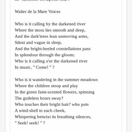
МАЛАЯ ПРОЗА
Walter de la Mare Voices
ЭССЕИСТИКА
ЛИТЕРАТУРОВЕДЕНИЕ
Who is it calling by the darkened river
Where the moss lies smooth and deep,
КУЛЬТУРОВЕДЕНИЕ
And the dark'trees lean unmoving arms,
Silent and vague in sleep,
ПУБЛИЦИСТИКА
And the bright-heeled constellations pass
РЕЦЕНЗИРОВАНИЕ
In splendour through the gloom;
Who is it calling o'er the darkened river
ЦИКЛЫ ПУБЛИКАЦИЙ
In music, " Come! " ?
ТРЕДИАКОВСКИЙ
Who is it wandering in the summer meadows
МЕДИА
Where the children stoop and play
In the green faint-scented flowers, spinning
ВКОНТАКТЕ
The guileless hours away?
Who touches their bright hair? who puts
A wind-shell to each cheek,
Whispering betwixt its breathing silences,
" Seek! seek! " ?