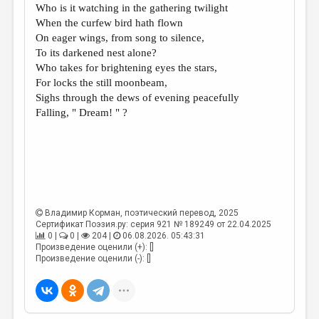
Who is it watching in the gathering twilight
When the curfew bird hath flown
On eager wings, from song to silence,
To its darkened nest alone?
Who takes for brightening eyes the stars,
For locks the still moonbeam,
Sighs through the dews of evening peacefully
Falling, " Dream! " ?
Владимир Корман
, поэтический перевод, 2025
Сертификат Поэзия.ру: серия 921 № 189249 от 22.04.2025
0 |
0 |
204 |
06.08.2026. 05:43:31
Произведение оценили (+): []
Произведение оценили (-): []