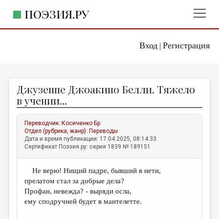
ПОЭЗИЯ.РУ
Вход
Регистрация
ГЛАВНОЕ МЕНЮ
|
ПОЭЗИЯ.РУ
ИЗДАТЕЛЬСТВО
Джузеппе Джоакино Белли. Тяжело
ЖАНРЫ
в учении...
АВТОРЫ
Переводчик:
Косиченко Бр
КОММЕНТАРИИ
Отдел (рубрика, жанр):
Переводы
Дата и время публикации: 17.04.2025, 08:14:33
ЛИТСАЛОН
Сертификат Поэзия.ру: серия 1839 № 189151
НОВОСТИ
Не верю! Нищий падре, бывший в нети,
ПРАВИЛА САЙТА
прелатом стал за добрые дела?
Профан, невежда? - выряди осла,
ОТДЕЛЫ И РУБРИКИ
ему сподручней будет в мантелетте.
ИЗБРАННОЕ