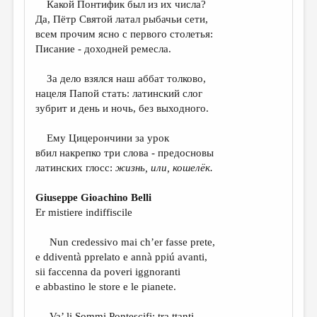
Какой Понтифик был из их числа?
Да, Пётр Святой латал рыбачьи сети,
ДАЙДЖЕСТ
всем прочим ясно с первого столетья:
ПРОИЗВЕДЕНИЯ
Писание - доходней ремесла.
ПЕРЕВОДЫ
За дело взялся наш аббат толково,
нацеля Папой стать: латинский слог
КОНКУРСЫ
зубрит и день и ночь, без выходного.
ДЕТСКАЯ КОМНАТА
Ему Цицерончини за урок
КНИЖНАЯ ПОЛКА
вбил накрепко три слова - предосновы
латинских глосс:
жизнь, или, кошелёк.
ОБЗОР ЛИТЕРАТУРЫ
СТРАНИЦЫ ПАМЯТИ
Giuseppe Gioachino Belli
Er mistiere indiffiscile
ОБЪЯВЛЕНИЯ
Nun credessivo mai ch’er fasse prete,
КОЛОНКА РЕДАКТОРА
e ddiventà pprelato e annà ppiú avanti,
РЕДКОЛЛЕГИЯ
sii faccenna da poveri iggnoranti
e abbastino le store e le pianete.
ОТ РЕДАКЦИИ
Va’ li Sommi Pontescifi: tra ttanti