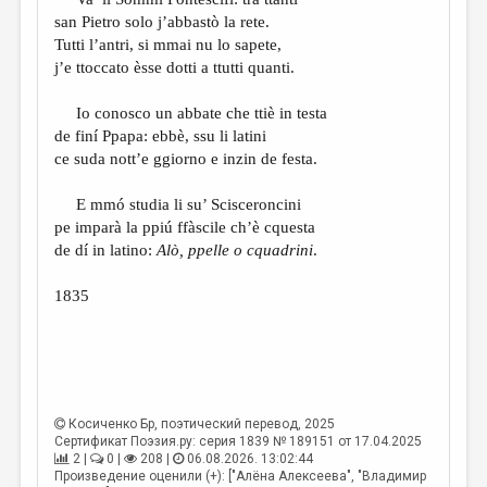
МАЛАЯ ПРОЗА
san Pietro solo j’abbastò la rete.
ЭССЕИСТИКА
Tutti l’antri, si mmai nu lo sapete,
j’e ttoccato èsse dotti a ttutti quanti.
ЛИТЕРАТУРОВЕДЕНИЕ
Io conosco un abbate che ttiè in testa
КУЛЬТУРОВЕДЕНИЕ
de finí Ppapa: ebbè, ssu li latini
ПУБЛИЦИСТИКА
ce suda nott’e ggiorno e inzin de festa.
РЕЦЕНЗИРОВАНИЕ
E mmó studia li su’ Scisceroncini
pe imparà la ppiú ffàscile ch’è cquesta
ЦИКЛЫ ПУБЛИКАЦИЙ
de dí in latino:
Alò, ppelle o cquadrini
.
ТРЕДИАКОВСКИЙ
1835
МЕДИА
ВКОНТАКТЕ
Косиченко Бр
, поэтический перевод, 2025
Сертификат Поэзия.ру: серия 1839 № 189151 от 17.04.2025
2 |
0 |
208 |
06.08.2026. 13:02:44
Произведение оценили (+): ["Алёна Алексеева", "Владимир