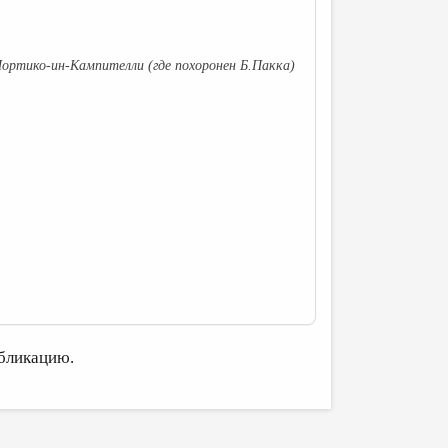
ортико-ин-Кампителли (где похоронен Б.Пакка)
бликацию.