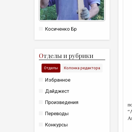
Косиченко Бр
О
тделы и рубрики
Отделы
Колонка редактора
Избранное
Дайджест
“
Произведения
п
“А
Переводы
А
Конкурсы
“