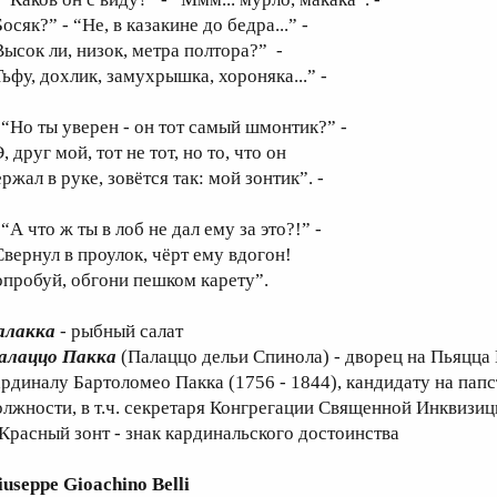
осяк?” - “Не, в казакине до бедра...” -
Высок ли, низок, метра полтора?” -
Тьфу, дохлик, замухрышка, хороняка...” -
Но ты уверен - он тот самый шмонтик?” -
, друг мой, тот не тот, но то, что он
ржал в руке, зовётся так: мой зонтик”. -
А что ж ты в лоб не дал ему за это?!” -
Свернул в проулок, чёрт ему вдогон!
опробуй, обгони пешком карету”.
алакка
- рыбный салат
алаццо Пакка
(Палаццо дельи Спинола) - дворец на Пьяцца 
ардиналу Бартоломео Пакка (1756 - 1844), кандидату на па
олжности, в т.ч. секретаря Конгрегации Священной Инквизи
 Красный зонт - знак кардинальского достоинства
iuseppe Gioachino Belli