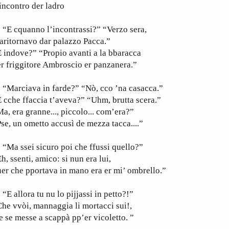
incontro der ladro
E cquanno l’incontrassi?” “Verzo sera,
aritornavo dar palazzo Pacca.”
 indove?” “Propio avanti a la bbaracca
r friggitore Ambroscio er panzanera.”
Marciava in farde?” “Nò, cco ’na casacca.”
 cche ffaccia t’aveva?” “Uhm, brutta scera.”
a, era granne..., piccolo... com’era?”
se, un ometto accusì de mezza tacca....”
Ma ssei sicuro poi che ffussi quello?”
h, ssenti, amico: si nun era lui,
er che pportava in mano era er mi’ ombrello.”
 allora tu nu lo pijjassi in petto?!”
he vvòi, mannaggia li mortacci sui!,
 se messe a scappà pp’er vicoletto. ”