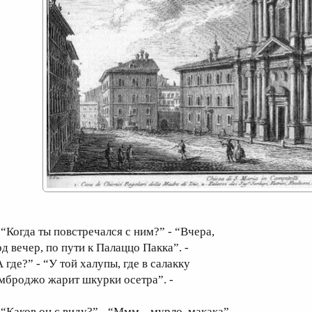
Когда ты повстречался с ним?” - “Вчера,
од вечер, по пути к Палаццо Пакка”. -
 где?” - “У той халупы, где в салакку
мброджо жарит шкурки осетра”. -
Каков он с виду?” - “Ммм... мурло, макака”. -