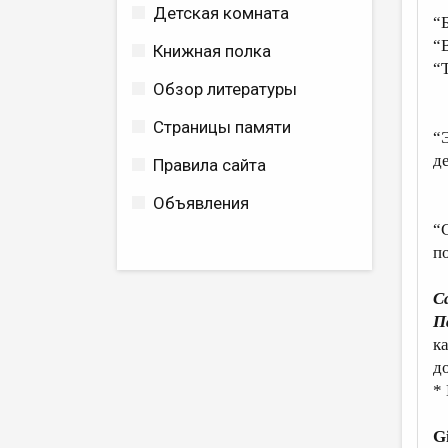
Детская комната
“Б
“
Книжная полка
“
Обзор литературы
“
Страницы памяти
“Э
де
Правила сайта
Объявления
“
“
п
С
П
к
д
*
G