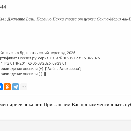
844
Джузеппе Вази. Палаццо Пакка справа от церкви Санта-Мария-ин-П
Косиченко Бр
, поэтический перевод, 2025
ртификат Поэзия.ру: серия 1839 № 189121 от 15.04.2025
1 |
0 |
201 |
06.08.2026. 09:23:01
оизведение оценили (+): ["Алёна Алексеева"]
оизведение оценили (-): []
ментариев пока нет. Приглашаем Вас прокомментировать пу