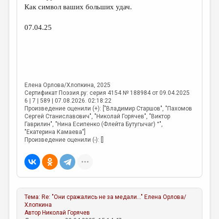
Как символ ваших больших удач.
07.04.25
Елена Орлова/Хлопкина
, 2025
Сертификат Поэзия.ру: серия 4154 № 188984 от 09.04.2025
6 |
7 |
589 |
07.08.2026. 02:18:22
Произведение оценили (+): ["Владимир Старшов", "Пахомов
Сергей Станиславович", "Николай Горячев", "Виктор
Гаврилин", "Нина Есипенко (Флейта Бутугычаг) °",
"Екатерина Камаева"]
Произведение оценили (-): []
Тема:
Re: "Они сражались не за медали..."
Елена Орлова/
Хлопкина
Автор
Николай Горячев