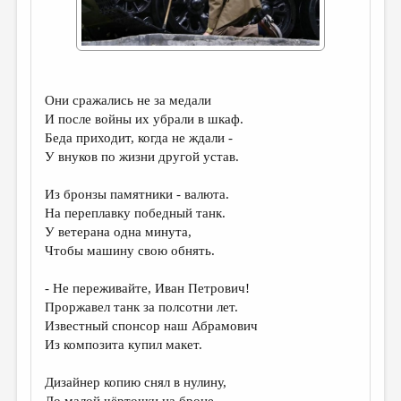
ДАЙДЖЕСТ
ПРОИЗВЕДЕНИЯ
ПЕРЕВОДЫ
Они сражались не за медали
И после войны их убрали в шкаф.
КОНКУРСЫ
Беда приходит, когда не ждали -
ДЕТСКАЯ КОМНАТА
У внуков по жизни другой устав.
КНИЖНАЯ ПОЛКА
Из бронзы памятники - валюта.
На переплавку победный танк.
ОБЗОР ЛИТЕРАТУРЫ
У ветерана одна минута,
СТРАНИЦЫ ПАМЯТИ
Чтобы машину свою обнять.
ОБЪЯВЛЕНИЯ
- Не переживайте, Иван Петрович!
Проржавел танк за полсотни лет.
КОЛОНКА РЕДАКТОРА
Известный спонсор наш Абрамович
РЕДКОЛЛЕГИЯ
Из композита купил макет.
ОТ РЕДАКЦИИ
Дизайнер копию снял в нулину,
До малой чёрточки на броне... -