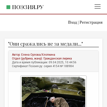
ПОЭЗИЯ.РУ
Вход
Регистрация
ГЛАВНОЕ МЕНЮ
|
ПОЭЗИЯ.РУ
ИЗДАТЕЛЬСТВО
"Они сражались не за медали..."
ЖАНРЫ
АВТОРЫ
Автор:
Елена Орлова/Хлопкина
Отдел (рубрика, жанр):
Гражданская лирика
КОММЕНТАРИИ
Дата и время публикации: 09.04.2025, 10:44:56
Сертификат Поэзия.ру: серия 4154 № 188984
ЛИТСАЛОН
НОВОСТИ
ПРАВИЛА САЙТА
ОТДЕЛЫ И РУБРИКИ
ИЗБРАННОЕ