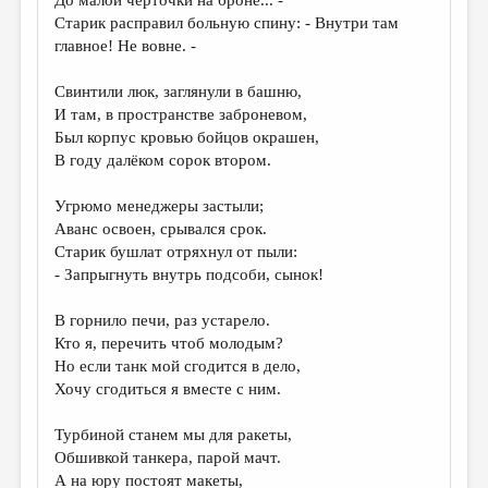
МАЛАЯ ПРОЗА
Старик расправил больную спину: - Внутри там
ЭССЕИСТИКА
главное! Не вовне. -
ЛИТЕРАТУРОВЕДЕНИЕ
Свинтили люк, заглянули в башню,
И там, в пространстве заброневом,
КУЛЬТУРОВЕДЕНИЕ
Был корпус кровью бойцов окрашен,
ПУБЛИЦИСТИКА
В году далёком сорок втором.
РЕЦЕНЗИРОВАНИЕ
Угрюмо менеджеры застыли;
Аванс освоен, срывался срок.
ЦИКЛЫ ПУБЛИКАЦИЙ
Старик бушлат отряхнул от пыли:
ТРЕДИАКОВСКИЙ
- Запрыгнуть внутрь подсоби, сынок!
МЕДИА
В горнило печи, раз устарело.
Кто я, перечить чтоб молодым?
ВКОНТАКТЕ
Но если танк мой сгодится в дело,
Хочу сгодиться я вместе с ним.
Турбиной станем мы для ракеты,
Обшивкой танкера, парой мачт.
А на юру постоят макеты,