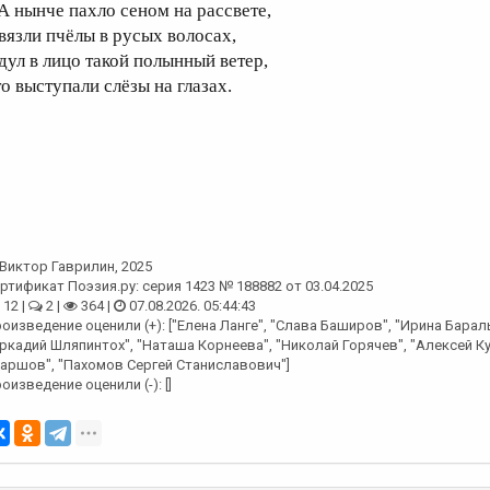
..А нынче пахло сеном на рассвете,
 вязли пчёлы в русых волосах,
 дул в лицо такой полынный ветер,
то выступали слёзы на глазах.
Виктор Гаврилин
, 2025
ртификат Поэзия.ру: серия 1423 № 188882 от 03.04.2025
12 |
2 |
364 |
07.08.2026. 05:44:43
оизведение оценили (+): ["Елена Ланге", "Слава Баширов", "Ирина Барал
ркадий Шляпинтох", "Наташа Корнеева", "Николай Горячев", "Алексей К
аршов", "Пахомов Сергей Станиславович"]
оизведение оценили (-): []