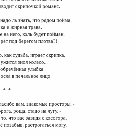
ыводит скрипочкой романс.
 надо ль знать, что рядом пойма,
ека и жирная трава,
е на него, коль будет пойман,
ерёт под берегом плотва?!
, как судьба, играет скрипка,
ужится зноя колесо...
 обречённая улыбка
росла в печальное лицо.
 * *
пасибо вам, знакомые просторы, -
рога, роща, стадо на лугу, -
 то, что вас завидя с косогора,
сё позабыв, растрогаться могу.