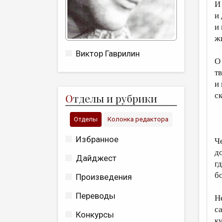
И
и
и
ж
Виктор Гаврилин
О
т
и
с
О
тделы и рубрики
Отделы
Колонка редактора
Избранное
Ч
д
Дайджест
г
б
Произведения
Переводы
Н
са
Конкурсы
к