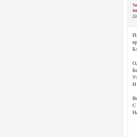
Те
А
Да
И
к
Б
О
Б
У
И
В
С
Н