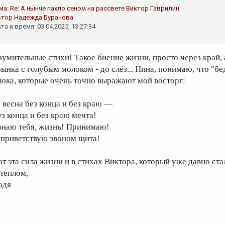
ма:
Re: А нынче пахло сеном на рассвете
Виктор Гаврилин
втор
Надежда Буранова
та и время: 03.04.2025, 13:27:34
зумительные стихи! Такое биение жизни, просто через край,
рынка с голубым молоком - до слёз... Нина, понимаю, что "бе
лока, которые очень точно выражают мой восторг:
, весна без конца и без краю —
ез конца и без краю мечта!
знаю тебя, жизнь! Принимаю!
 приветствую звоном щита!
от эта сила жизни и в стихах Виктора, который уже давно ст
 теплом,
адя