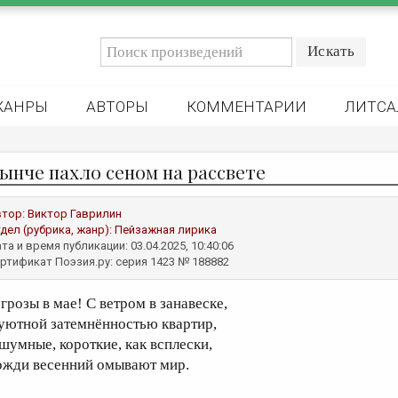
ЖАНРЫ
АВТОРЫ
КОММЕНТАРИИ
ЛИТСА
нынче пахло сеном на рассвете
втор:
Виктор Гаврилин
дел (рубрика, жанр):
Пейзажная лирика
та и время публикации: 03.04.2025, 10:40:06
ртификат Поэзия.ру: серия 1423 № 188882
 грозы в мае! С ветром в занавеске,
 уютной затемнённостью квартир,
 шумные, короткие, как всплески,
ожди весенний омывают мир.