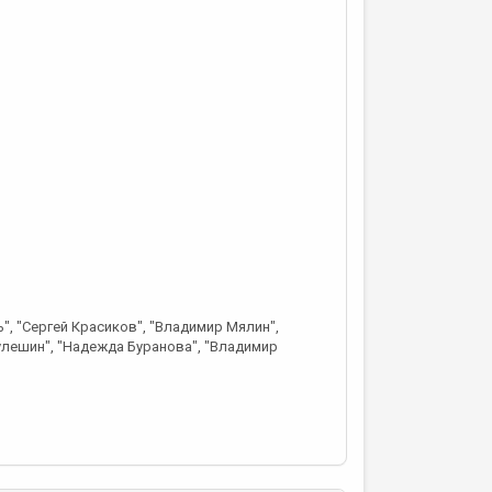
ь", "Сергей Красиков", "Владимир Мялин",
улешин", "Надежда Буранова", "Владимир