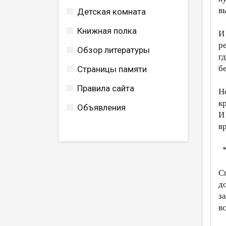
в
Детская комната
Книжная полка
И
р
Обзор литературы
гд
б
Страницы памяти
Правила сайта
Но
кр
Объявления
И
в
*
С
до
за
в