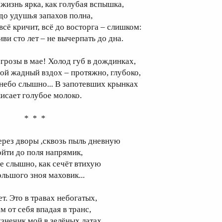
 жизнь ярка, как голубая вспышка,
 до удушья запахов полна,
 всё кричит, всё до восторга – слишком:
иви сто лет – не вычерпать до дна.
 грозы в мае! Холод губ в дождинках,
вой жадный вздох – протяжно, глубоко,
 небо слышно... В запотевших крынках
кисает голубое молоко.
* * *
ерез дворы ,сквозь пыль дневную
ойти до поля напрямик,
де слышно, как сечёт втихую
ольшого зноя маховик...
ет. Это в травах небогатых,
м от себя впадая в транс,
узнечик мой в зелёных латах