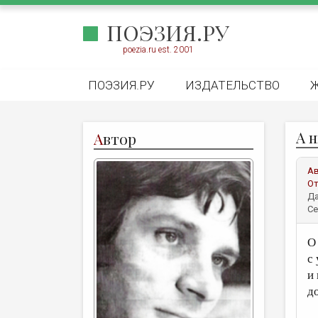
ПОЭЗИЯ.РУ
poezia.ru est. 2001
ПОЭЗИЯ.РУ
ИЗДАТЕЛЬСТВО
А 
А
втор
А
От
Да
Се
О
с
и
д