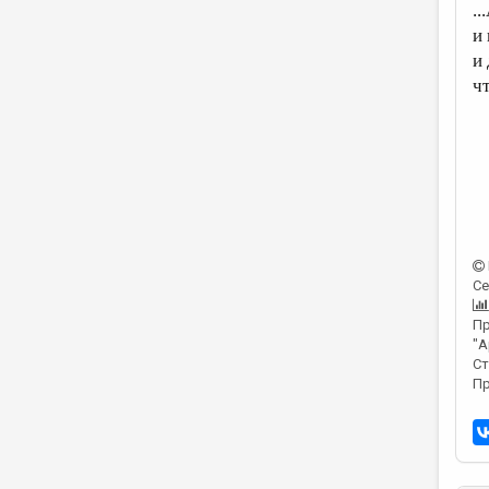
.
и
и
ч
Се
Пр
"А
Ст
Пр