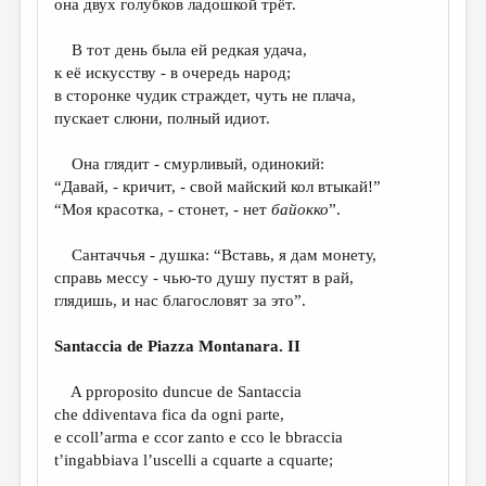
она двух голубков ладошкой трёт.
В тот день была ей редкая удача,
к её искусству - в очередь народ;
в сторонке чудик страждет, чуть не плача,
пускает слюни, полный идиот.
Она глядит - смурливый, одинокий:
“Давай, - кричит, - свой майский кол втыкай!”
“Моя красотка, - стонет, - нет
байокко
”.
Сантаччья - душка: “Вставь, я дам монету,
справь мессу - чью-то душу пустят в рай,
глядишь, и нас благословят за это”.
Santaccia de Piazza Montanara. II
A pproposito duncue de Santaccia
che ddiventava fica da ogni parte,
e ccoll’arma e ccor zanto e cco le bbraccia
t’ingabbiava l’uscelli a cquarte a cquarte;