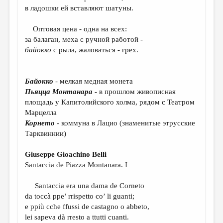
МАЛАЯ ПРОЗА
в ладошки ей вставляют шатуны.
ЭССЕИСТИКА
Оптовая цена - одна на всех:
ЛИТЕРАТУРОВЕДЕНИЕ
за балаган, меха с ручной работой -
байокко
с рыла, жаловаться - грех.
КУЛЬТУРОВЕДЕНИЕ
ПУБЛИЦИСТИКА
Байокко
- мелкая медная монета
РЕЦЕНЗИРОВАНИЕ
Пьяцца Монтанара
-
в прошлом живописная
площадь у Капитолийского холма, рядом с Театром
ЦИКЛЫ ПУБЛИКАЦИЙ
Марцелла
Корнето
- коммуна в Лацио (знаменитые этрусские
ТРЕДИАКОВСКИЙ
Тарквиннии)
МЕДИА
Giuseppe Gioachino Belli
ВКОНТАКТЕ
Santaccia de Piazza Montanara. I
Santaccia era una dama de Corneto
da toccà ppe’ rrispetto co’ li guanti;
e ppiù cche ffussi de castagno o abbeto,
lei sapeva dà rresto a ttutti cuanti.