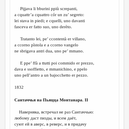
Pijjava li bburini ppiù screpanti,
a cquattr’a cquattro cór un zu’ segreto:
lei stava in piedi; e cquelli, uno davanti
fasceva er fatto suo, uno derèto.
Tratanto lei, pe’ ccontentà er villano,
a ccorno pìstola e a ccorno vangelo
ne sbrigava antri dua, uno pe’ mmano.
E ppe’ ffà a ttutti poi commido er prezzo,
dava e ssoffietto, e mmanichino, e ppelo
uno pell’antro a un bajocchetto er pezzo.
1832
Сантаччья на Пьяцца Монтанара. II
Наверняка, встречал не раз Сантаччью:
любому даст пизды, и всем даёт,
суют ей в аверс, в реверс, и в придачу