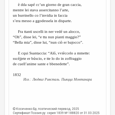
è dda sapé cc’un giorno de gran caccia,
mentre lei stava assercitanno l’arte,
un burrinello co l’invidia in faccia
s’era messo a ggodessela in disparte.
Fra ttanti uscelli in ner vedé un alocco,
“Oh”, disse lei, “e ttu nun pianti maggio?”
“Bella mia”, disse lui, “nun ciò er bajocco”.
E cqui Ssantaccia: “Aló, vvièccelo a mmette:
sscéjjete er búscio, e tte lo do in zoffraggio
de cuell’anime sante e bbenedette”.
1832
Людвиг Ривсталь. Пьяцца Монтанара
Косиченко Бр
, поэтический перевод, 2025
Сертификат Поэзия.ру: серия 1839 № 188820 от 31.03.2025