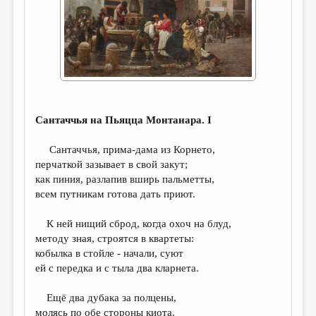
ДАЙДЖЕСТ
ПРОИЗВЕДЕНИЯ
ПЕРЕВОДЫ
КОНКУРСЫ
ДЕТСКАЯ КОМНАТА
Сантаччья на Пьяцца Монтанара. I
КНИЖНАЯ ПОЛКА
Сантаччья, прима-дама из Корнето,
перчаткой зазывает в свой закут;
ОБЗОР ЛИТЕРАТУРЫ
как пиния, разлапив вширь пальметты,
СТРАНИЦЫ ПАМЯТИ
всем путникам готова дать приют.
ОБЪЯВЛЕНИЯ
К ней нищий сброд, когда охоч на блуд,
методу зная, строятся в квартеты:
КОЛОНКА РЕДАКТОРА
кобылка в стойле - начали, суют
ей с передка и с тыла два кларнета.
РЕДКОЛЛЕГИЯ
ОТ РЕДАКЦИИ
Ещё два дубака за полцены,
молясь по обе стороны киота,