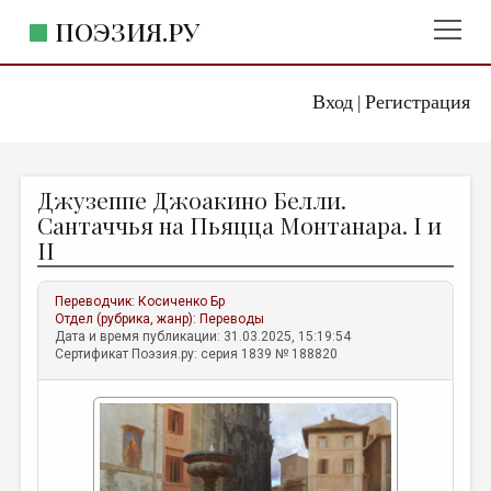
ПОЭЗИЯ.РУ
Вход
Регистрация
ГЛАВНОЕ МЕНЮ
|
ПОЭЗИЯ.РУ
ИЗДАТЕЛЬСТВО
Джузеппе Джоакино Белли.
ЖАНРЫ
Сантаччья на Пьяцца Монтанара. I и
II
АВТОРЫ
КОММЕНТАРИИ
Переводчик:
Косиченко Бр
Отдел (рубрика, жанр):
Переводы
ЛИТСАЛОН
Дата и время публикации: 31.03.2025, 15:19:54
Сертификат Поэзия.ру: серия 1839 № 188820
НОВОСТИ
ПРАВИЛА САЙТА
ОТДЕЛЫ И РУБРИКИ
ИЗБРАННОЕ