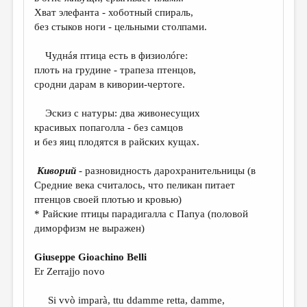
МАЛАЯ ПРОЗА
Хват элефанта - хоботный спираль,
без стыков ноги - цельными столпами.
ЭССЕИСТИКА
ЛИТЕРАТУРОВЕДЕНИЕ
Чуднáя птица есть в физиолóге:
плоть на грудине - трапеза птенцов,
КУЛЬТУРОВЕДЕНИЕ
сродни дарам в кивории-чертоге.
ПУБЛИЦИСТИКА
Эскиз с натуры: два живонесущих
РЕЦЕНЗИРОВАНИЕ
красивых попаголла - без самцов
и без яиц плодятся в райских кущах.
ЦИКЛЫ ПУБЛИКАЦИЙ
Киворий
- разновидность дарохранительницы (в
ТРЕДИАКОВСКИЙ
Средние века считалось, что пеликан питает
МЕДИА
птенцов своей плотью и кровью)
* Райские птицы парадигалла с Папуа (половой
ВКОНТАКТЕ
диморфизм не выражен)
Giuseppe Gioachino Belli
Er Zerrajjo novo
Si vvò imparà, ttu ddamme retta, damme,