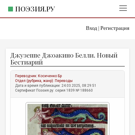
ПОЭЗИЯ.РУ
Вход
Регистрация
ГЛАВНОЕ МЕНЮ
|
ПОЭЗИЯ.РУ
ИЗДАТЕЛЬСТВО
Джузеппе Джоакино Белли. Новый
ЖАНРЫ
Бестиарий
АВТОРЫ
Переводчик:
Косиченко Бр
КОММЕНТАРИИ
Отдел (рубрика, жанр):
Переводы
Дата и время публикации: 24.03.2025, 08:29:51
ЛИТСАЛОН
Сертификат Поэзия.ру: серия 1839 № 188660
НОВОСТИ
ПРАВИЛА САЙТА
ОТДЕЛЫ И РУБРИКИ
ИЗБРАННОЕ