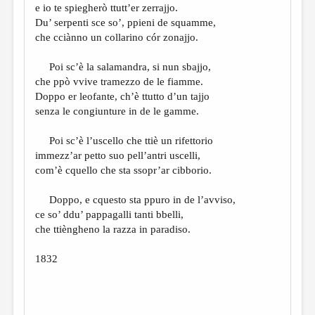
e io te spiegherò ttutt’er zerrajjo.
Du’ serpenti sce so’, ppieni de squamme,
che cciànno un collarino cór zonajjo.
Poi sc’è la salamandra, si nun sbajjo,
che ppò vvive tramezzo de le fiamme.
Doppo er leofante, ch’è ttutto d’un tajjo
senza le congiunture in de le gamme.
Poi sc’è l’uscello che ttiè un rifettorio
immezz’ar petto suo pell’antri uscelli,
com’è cquello che sta ssopr’ar cibborio.
Doppo, e cquesto sta ppuro in de l’avviso,
ce so’ ddu’ pappagalli tanti bbelli,
che ttièngheno la razza in paradiso.
1832