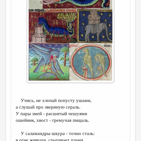
ДАЙДЖЕСТ
ПРОИЗВЕДЕНИЯ
ПЕРЕВОДЫ
КОНКУРСЫ
ДЕТСКАЯ КОМНАТА
КНИЖНАЯ ПОЛКА
ОБЗОР ЛИТЕРАТУРЫ
СТРАНИЦЫ ПАМЯТИ
ОБЪЯВЛЕНИЯ
Учись, не хлопай попусту ушами,
а слушай про звериную сераль.
КОЛОНКА РЕДАКТОРА
У пары змей - расшитый чешуями
ошейник, хвост - гремучая пищаль.
РЕДКОЛЛЕГИЯ
ОТ РЕДАКЦИИ
У саламандры шкура - точно сталь:
в огне живущи, срыгивает пламя.