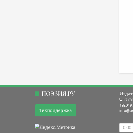
ПОЭЗИЯ.РУ
Издат
+7 (8
192019,
Техподдержка
info@po