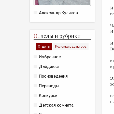
И
Александр Куликов
п
Ч
И
О
тделы и рубрики
И
Отделы
Колонка редактора
В
Избранное
в
Дайджест
в
Произведения
Э
х
Переводы
Конкурсы
но
н
Детская комната