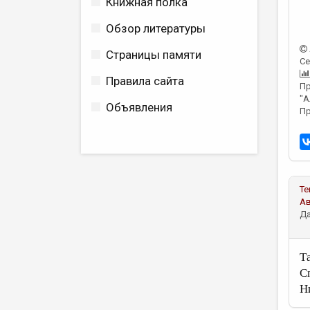
Книжная полка
Обзор литературы
Страницы памяти
Се
Правила сайта
Пр
"А
Объявления
Пр
Те
А
Да
Т
С
Н