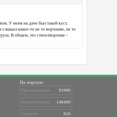
ом. У меня на даче был такой куст,
я слышал какое-то не то ворчание, не то
груш. В общем, это стихотворение -
На портале:
Произведений:
91989
Комментариев:
148489
Авторов:
826