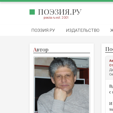
ПОЭЗИЯ.РУ
poezia.ru est. 2001
ПОЭЗИЯ.РУ
ИЗДАТЕЛЬСТВО
По
А
втор
А
От
Да
Се
В
с
И 
то