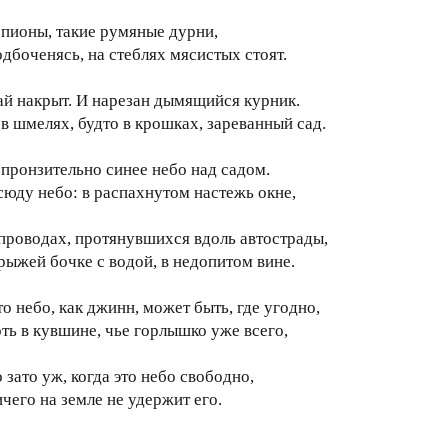
 пионы, такие румяные дурни,
одбоченясь, на стеблях мясистых стоят.
ай накрыт. И нарезан дымящийся курник.
 в шмелях, будто в крошках, зареванный сад.
 пронзительно синее небо над садом.
сюду небо: в распахнутом настежь окне,
 проводах, протянувшихся вдоль автострады,
 рыжей бочке с водой, в недопитом вине.
то небо, как джинн, может быть, где угодно,
оть в кувшине, чье горлышко уже всего,
 зато уж, когда это небо свободно,
ичего на земле не удержит его.