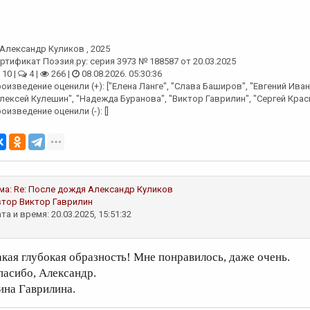
Александр Куликов
, 2025
ртификат Поэзия.ру: серия 3973 № 188587 от 20.03.2025
10 |
4 |
266 |
08.08.2026. 05:30:36
оизведение оценили (+): ["Елена Ланге", "Слава Баширов", "Евгений Иван
лексей Кулешин", "Надежда Буранова", "Виктор Гаврилин", "Сергей Крас
оизведение оценили (-): []
ма:
Re: После дождя
Александр Куликов
втор
Виктор Гаврилин
та и время: 20.03.2025, 15:51:32
акая глубокая образность! Мне понравилось, даже очень.
пасибо, Александр.
ина Гаврилина.