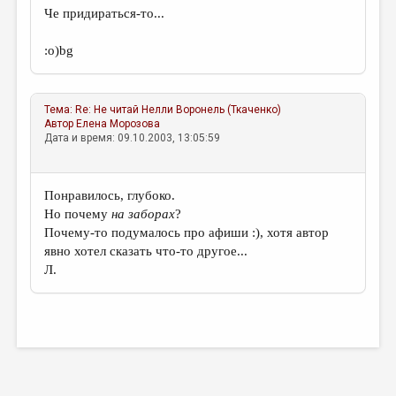
МАЛАЯ ПРОЗА
Че придираться-то...
ЭССЕИСТИКА
:о)bg
ЛИТЕРАТУРОВЕДЕНИЕ
КУЛЬТУРОВЕДЕНИЕ
Тема:
Re: Не читай
Нелли Воронель (Ткаченко)
Автор
Елена Морозова
ПУБЛИЦИСТИКА
Дата и время: 09.10.2003, 13:05:59
РЕЦЕНЗИРОВАНИЕ
ЦИКЛЫ ПУБЛИКАЦИЙ
Понравилось, глубоко.
Но почему
на заборах
?
ТРЕДИАКОВСКИЙ
Почему-то подумалось про афиши :), хотя автор
явно хотел сказать что-то другое...
МЕДИА
Л.
ВКОНТАКТЕ