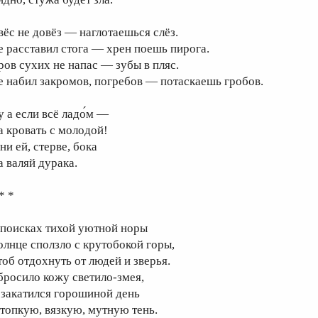
вёс не довёз — наглотаешься слёз.
е расставил стога — хрен поешь пирога.
ров сухих не напас — зубы в пляс.
е набил закромов, погребов — потаскаешь гробов.
у а если всё ладо́м —
а кровать с молодой!
ни ей, стерве, бока
а валяй дурака.
* *
 поисках тихой уютной норы
олнце сползло с крутобокой горы,
тоб отдохнуть от людей и зверья.
бросило кожу светило-змея,
 закатился горошиной день
 топкую, вязкую, мутную тень.