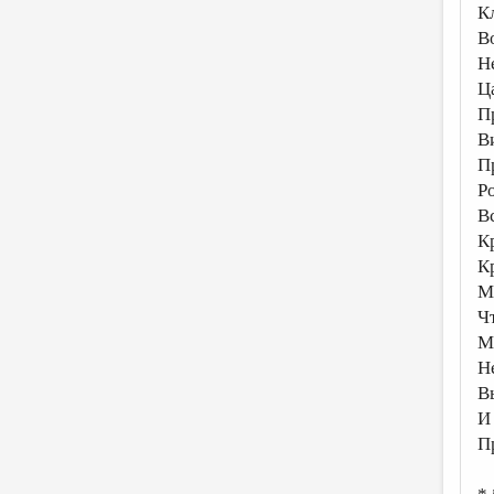
К
В
Н
Ц
П
В
П
Р
В
К
К
М
Ч
М
Н
В
И
П