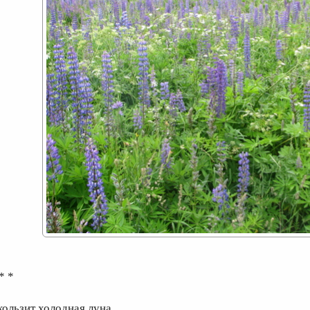
* *
кользит холодная луна