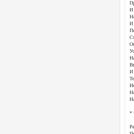
П
И
Н
И
П
С
О
У
Н
В
И
Те
И
Н
Н
* 
Р
П