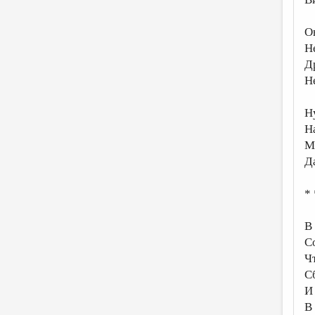
О
Н
Д
Н
Н
Н
М
Д
* 
В
С
Ч
С
И
В