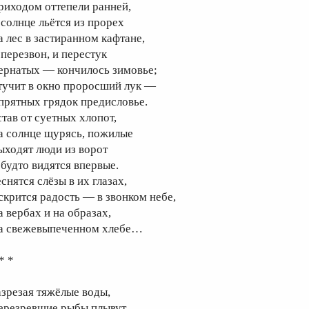
риходом оттепели ранней,
 солнце льётся из прорех
а лес в застиранном кафтане,
 перезвон, и перестук
ернатых — кончилось зимовье;
тучит в окно проросший лук —
прятных грядок предисловье.
став от суетных хлопот,
а солнце щурясь, пожилые
ыходят люди из ворот
 будто видятся впервые.
снятся слёзы в их глазах,
скрится радость — в звонком небе,
а вербах и на образах,
а свежевыпеченном хлебе…
* *
азрезая тяжёлые воды,
ерезревшие рыбы плывут.