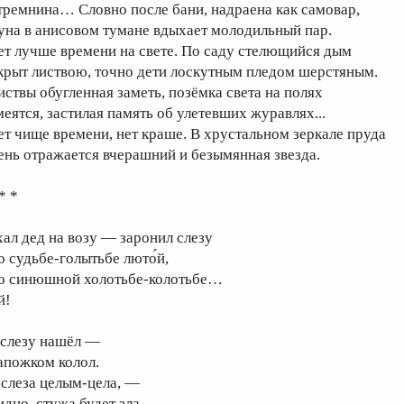
тремнина… Словно после бани, надраена как самовар,
уна в анисовом тумане вдыхает молодильный пар.
ет лучше времени на свете. По саду стелющийся дым
крыт листвою, точно дети лоскутным пледом шерстяным.
иствы обугленная заметь, позёмка света на полях
меятся, застилая память об улетевших журавлях...
ет чище времени, нет краше. В хрустальном зеркале пруда
ень отражается вчерашний и безымянная звезда.
* *
хал дед на возу — заронил слезу
о судьбе-голытьбе люто́й,
о синюшной холотьбе-колотьбе…
й!
 слезу нашёл —
апожком колол.
 слеза целым-цела, —
идно, стужа будет зла.