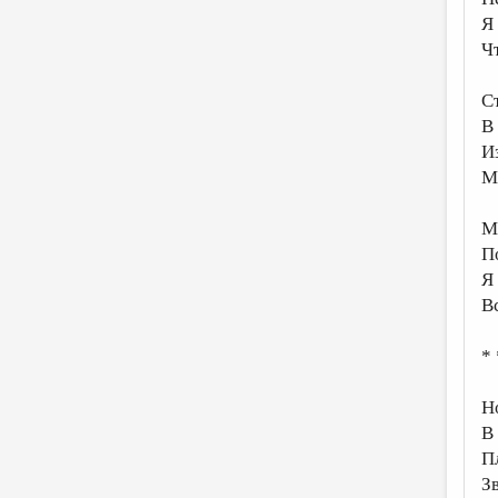
Я
Ч
С
В
И
М
М
П
Я
В
* 
Н
В
П
З