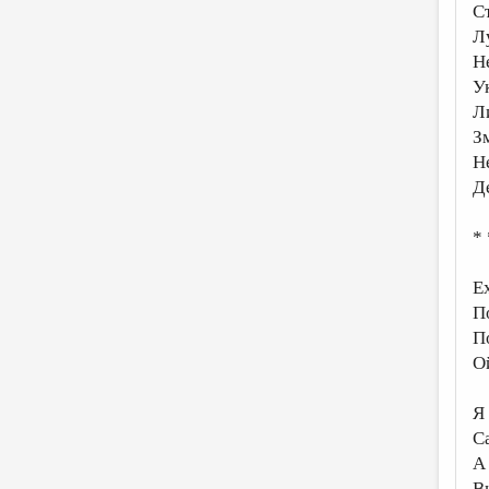
С
Л
Н
У
Л
З
Н
Д
* 
Е
П
П
О
Я
С
А
В