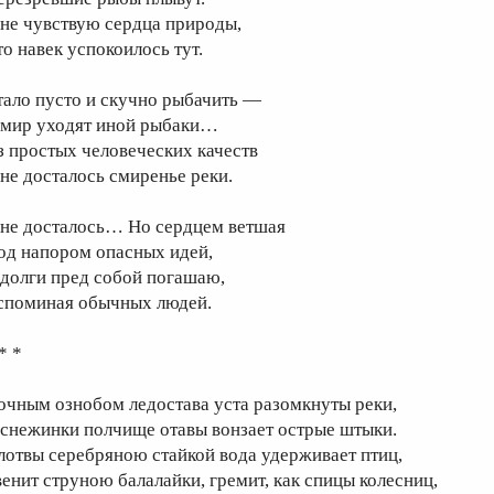
 не чувствую сердца природы,
то навек успокоилось тут.
тало пусто и скучно рыбачить —
 мир уходят иной рыбаки…
з простых человеческих качеств
не досталось смиренье реки.
не досталось… Но сердцем ветшая
од напором опасных идей,
 долги пред собой погашаю,
споминая обычных людей.
* *
очным ознобом ледостава уста разомкнуты реки,
 снежинки полчище отавы вонзает острые штыки.
лотвы серебряною стайкой вода удерживает птиц,
венит струною балалайки, гремит, как спицы колесниц,