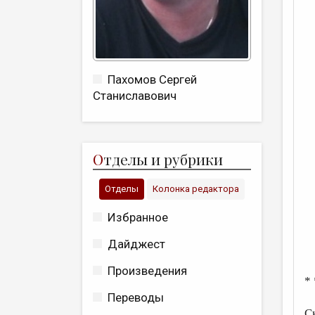
Пахомов Сергей
Станиславович
О
тделы и рубрики
Отделы
Колонка редактора
Избранное
Дайджест
Произведения
* 
Переводы
С