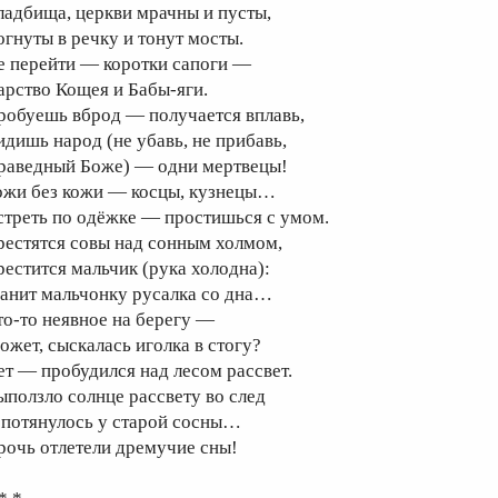
ладбища, церкви мрачны и пусты,
огнуты в речку и тонут мосты.
е перейти — коротки сапоги —
арство Кощея и Бабы-яги.
робуешь вброд — получается вплавь,
идишь народ (не убавь, не прибавь,
раведный Боже) — одни мертвецы!
ожи без кожи — косцы, кузнецы…
стреть по одёжке — простишься с умом.
рестятся совы над сонным холмом,
рестится мальчик (рука холодна):
анит мальчонку русалка со дна…
то-то неявное на берегу —
ожет, сыскалась иголка в стогу?
ет — пробудился над лесом рассвет.
ыползло солнце рассвету во след
 потянулось у старой сосны…
рочь отлетели дремучие сны!