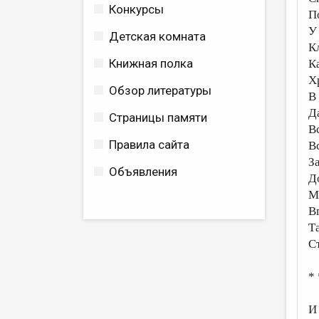
Конкурсы
П
У
Детская комната
К
Книжная полка
К
Х
Обзор литературы
В
Д
Страницы памяти
В
Правила сайта
В
З
Объявления
Д
М
В
Т
С
* 
И