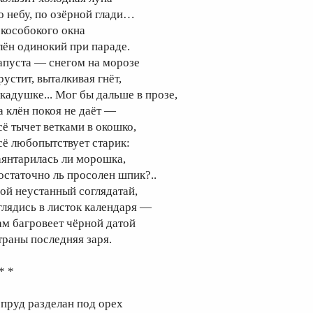
о небу, по озёрной глади…
 кособокого окна
лён одинокий при параде.
апуста — снегом на морозе
рустит, выталкивая гнёт,
 кадушке... Мог бы дальше в прозе,
а клён покоя не даёт —
сё тычет ветками в окошко,
сё любопытствует старик:
аянтарилась ли морошка,
остаточно ль просолен шпик?..
ой неустанный соглядатай,
глядись в листок календаря —
ам багровеет чёрной датой
траны последняя заря.
* *
 пруд разделан под орех