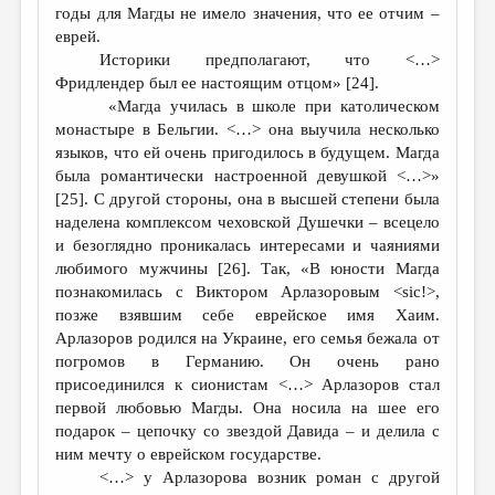
годы для Магды не имело значения, что ее отчим –
еврей.
Историки предполагают, что <…>
Фридлендер был ее настоящим отцом» [24].
«Магда училась в школе при католическом
монастыре в Бельгии. <…> она выучила несколько
языков, что ей очень пригодилось в будущем. Магда
была романтически настроенной девушкой <…>»
[25]. С другой стороны, она в высшей степени была
наделена комплексом чеховской Душечки – всецело
и безоглядно проникалась интересами и чаяниями
любимого мужчины [26]. Так, «В юности Магда
познакомилась с Виктором Арлазоровым <sic!>,
позже взявшим себе еврейское имя Хаим.
Арлазоров родился на Украине, его семья бежала от
погромов в Германию. Он очень рано
присоединился к сионистам <…> Арлазоров стал
первой любовью Магды. Она носила на шее его
подарок – цепочку со звездой Давида – и делила с
ним мечту о еврейском государстве.
<…> у Арлазорова возник роман с другой