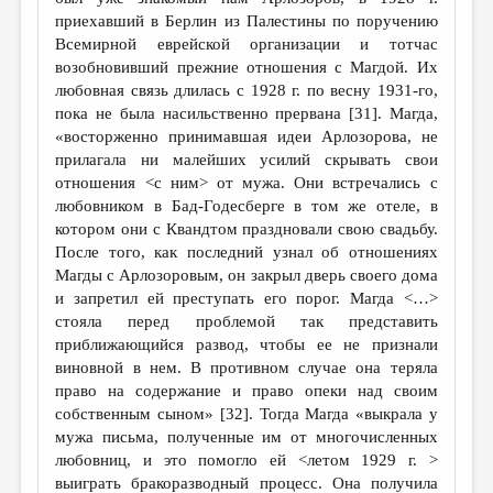
приехавший в Берлин из Палестины по поручению
Всемирной еврейской организации и тотчас
возобновивший прежние отношения с Магдой. Их
любовная связь длилась с 1928 г. по весну 1931-го,
пока не была насильственно прервана [31]. Магда,
«восторженно принимавшая идеи Арлозорова, не
прилагала ни малейших усилий скрывать свои
отношения <с ним> от мужа. Они встречались с
любовником в Бад-Годесберге в том же отеле, в
котором они с Квандтом праздновали свою свадьбу.
После того, как последний узнал об отношениях
Магды с Арлозоровым, он закрыл дверь своего дома
и запретил ей преступать его порог. Магда <…>
стояла перед проблемой так представить
приближающийся развод, чтобы ее не признали
виновной в нем. В противном случае она теряла
право на содержание и право опеки над своим
собственным сыном» [32]. Тогда Магда «выкрала у
мужа письма, полученные им от многочисленных
любовниц, и это помогло ей <летом 1929 г. >
выиграть бракоразводный процесс. Она получила