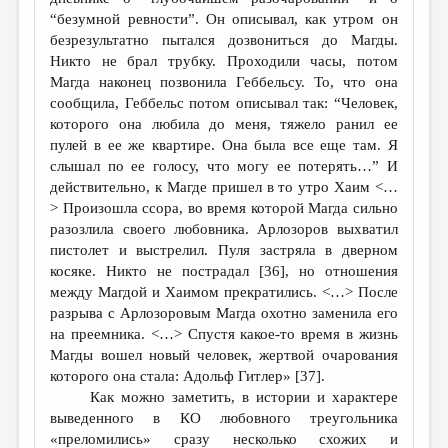
“безумной ревности”. Он описывал, как утром он
безрезультатно пытался дозвониться до Магды.
Никто не брал трубку. Проходили часы, потом
Магда наконец позвонила Геббельсу. То, что она
сообщила, Геббельс потом описывал так: “Человек,
которого она любила до меня, тяжело ранил ее
пулей в ее же квартире. Она была все еще там. Я
слышал по ее голосу, что могу ее потерять…” И
действительно, к Магде пришел в то утро Хаим <…
> Произошла ссора, во время которой Магда сильно
разозлила своего любовника. Арлозоров выхватил
пистолет и выстрелил. Пуля застряла в дверном
косяке. Никто не пострадал [36], но отношения
между Магдой и Хаимом прекратились. <…> После
разрыва с Арлозоровым Магда охотно заменила его
на преемника. <…> Спустя какое-то время в жизнь
Магды вошел новый человек, жертвой очарования
которого она стала: Адольф Гитлер» [37].
Как можно заметить, в истории и характере
выведенного в КО любовного треугольника
«преломились» сразу несколько схожих и