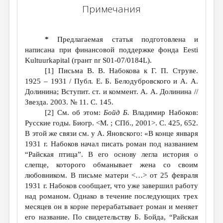
Примечания
*
Предлагаемая статья подготовлена и
написана при финансовой поддержке фонда Eesti
Kultuurkapital (грант nr S01-07/0184L).
[1] Письма В. В. Набокова к Г. П. Струве.
1925 – 1931 / Публ. Е. Б. Белодубровского и А. А.
Долинина; Вступит. ст. и коммент. А. А. Долинина //
Звезда. 2003. № 11. С. 145.
[2] См. об этом:
Бойд Б.
Владимир Набоков:
Русские годы. Биогр. <М. ; СПб., 2001>. С. 425, 652.
В этой же связи см. у А. Яновского: «В конце января
1931 г. Набоков начал писать роман под названием
“Райская птица”. В его основу легла история о
слепце, которого обманывает жена со своим
любовником. В письме матери <…> от 25 февраля
1931 г. Набоков сообщает, что уже завершил работу
над романом. Однако в течение последующих трех
месяцев он в корне перерабатывает роман и меняет
его название. По свидетельству Б. Бойда, “Райская