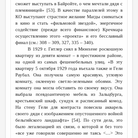
сможет выступать в Байройте, о чем мечтали дядя с
племянницей» [53]. В качестве параллелей этому в
КО выступают страстное желание Магды сниматься
в кино и стать «фильмовой звездой», энергичное
содействие (прежде всего финансовое) Кречмара
осуществлению этого «проекта» и его бесславный
финал (см.: 308 – 309, 327, 335 – 340).
В 1929 г. Гитлер снял в Мюнхене роскошную
квартиру из девяти комнат – в престижном районе,
на одной из самых фешенебельных улиц. «В эту
квартиру 5 октября 1929 года въехала также и Гели
Раубал. Она получила самую красивую, угловую
комнату, оклееную светло-зелеными обоями. Эту
комнату она могла обставить по своему вкусу. Она
выбрала псевдоантичную мебель из Зальцбурга,
крестьянский шкаф, сундук и расписанный комод.
На стену Гели для контраста повесила акварель
своего дяди с изображением опустошенного войной
бельгийского ландшафта» [54]. По сути дела, это
было легализацией их связи, о которой и без того
«все уже говорили совершенно не таясь <…> Это