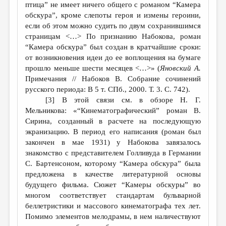
птица” не имеет ничего общего с романом “Камера
обскура”, кроме слепоты героя и измены героини,
если об этом можно судить по двум сохранившимся
страницам <…> По признанию Набокова, роман
“Камера обскура” был создан в кратчайшие сроки:
от возникновения идеи до ее воплощения на бумаге
прошло меньше шести месяцев <…>» (
Яновский А.
Примечания // Набоков В. Собрание сочинений
русского периода: В 5 т. СПб., 2000. Т. 3. С. 742).
[3] В этой связи см. в обзоре Н. Г.
Мельникова: «“Кинематографический” роман В.
Сирина, созданный в расчете на последующую
экранизацию. В период его написания (роман был
закончен в мае 1931) у Набокова завязалось
знакомство с представителем Голливуда в Германии
С. Бартенсоном, которому “Камера обскура” была
предложена в качестве литературной основы
будущего фильма. Сюжет “Камеры обскуры” во
многом соответствует стандартам бульварной
беллетристики и массового кинематографа тех лет.
Помимо элементов мелодрамы, в нем наличествуют