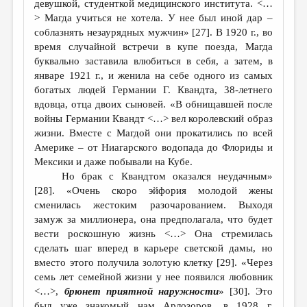
девушкой, студенткой медицинского института. <…
> Магда учиться не хотела. У нее был иной дар –
соблазнять незаурядных мужчин» [27]. В 1920 г., во
время случайной встречи в купе поезда, Магда
буквально заставила влюбиться в себя, а затем, в
январе 1921 г., и женила на себе одного из самых
богатых людей Германии Г. Квандта, 38-летнего
вдовца, отца двоих сыновей. «В обнищавшей после
войны Германии Квандт <…> вел королевский образ
жизни. Вместе с Магдой они прокатились по всей
Америке – от Ниагарского водопада до Флориды и
Мексики и даже побывали на Кубе.
Но брак с Квандтом оказался неудачным»
[28]. «Очень скоро эйфория молодой жены
сменилась жестоким разочарованием. Выходя
замуж за миллионера, она предполагала, что будет
вести роскошную жизнь <…> Она стремилась
сделать шаг вперед в карьере светской дамы, но
вместо этого получила золотую клетку [29]. «Через
семь лет семейной жизни у нее появился любовник
<…>,
брюнет приятной наружности
» [30]. Это
был уже знакомый нам Арлозоров, в 1928 г.