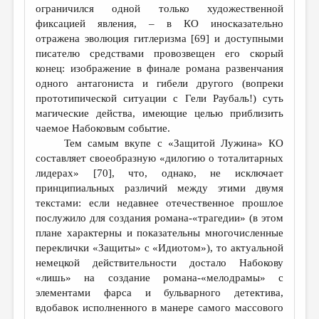
ограничился одной только художественной
фиксацией явления, – в КО иносказательно
отражена эволюция гитлеризма [69] и доступными
писателю средствами провозвещен его скорый
конец: изображение в финале романа развенчания
одного антагониста и гибели другого (вопреки
прототипической ситуации с Гели Раубаль!) суть
магические действа, имеющие целью приблизить
чаемое Набоковым событие.
Тем самым вкупе с «Защитой Лужина» КО
составляет своеобразную «дилогию о тоталитарных
лидерах» [70], что, однако, не исключает
принципиальных различий между этими двумя
текстами: если недавнее отечественное прошлое
послужило для создания романа-«трагедии» (в этом
плане характерны и показательны многочисленные
переклички «Защиты» с «Идиотом»), то актуальной
немецкой действительности достало Набокову
«лишь» на создание романа-«мелодрамы» с
элементами фарса и бульварного детектива,
вдобавок исполненного в манере самого массового