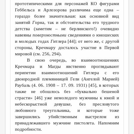
прототипическими для персонажей КО фигурами
Геббельса и Арлозорова различима еще одна –
гораздо более значительная: как основной вид
занятий
Г
орна, так и обстоятельства его трудного
детства (заметим – не берлинского!) очевидно
навеяны
поверхностными
сведениями о юношеских
и молодых годах
Г
итлера [44]; от него же, с другой
стороны, Кречмару досталось участие в Первой
мировой (см. 256, 294).
В свою очередь, во взаимоотношениях
Кречмара и Магды явственно проглядывают
перипетии взаимоотношений Гитлера с его
двоюродной племянницей Гели (Ангелой Марией)
Раубаль (4. 06. 1908 – 17. 09. 1931) [45], в которых
также не обошлось без «буквально бешеной
страсти» [46] уже немолодого мужчины к юной и
небескорыстной девушке, без пресловутого
любовного треугольника, и которые тоже
завершились убийственным выстрелом из
принадлежавшего мужчине пистолета. Напомним
подробности.