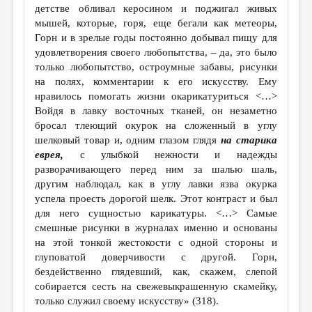
детстве обливал керосином и поджигал живых
мышей, которые, горя, еще бегали как метеоры,
Горн и в зрелые годы постоянно добывал пищу для
удовлетворения своего любопытства, – да, это было
только любопытство, остроумные забавы, рисунки
на полях, комментарии к его искусству. Ему
нравилось помогать жизни окарикатуриться <…>
Войдя в лавку восточных тканей, он незаметно
бросал тлеющий окурок на сложенный в углу
шелковый товар и, одним глазом глядя
на старика
еврея,
с улыбкой нежности и надежды
разворачивающего перед ним за шалью шаль,
другим наблюдал, как в углу лавки язва окурка
успела проесть дорогой шелк. Этот контраст и был
для него сущностью карикатуры. <…> Самые
смешные рисунки в журналах именно и основаны
на этой тонкой жестокости с одной стороны и
глуповатой доверчивости с другой. Горн,
бездейственно глядевший, как, скажем, слепой
собирается сесть на свежевыкрашенную скамейку,
только служил своему искусству» (318).