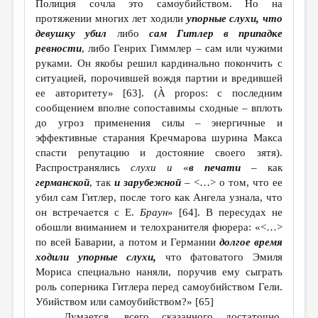
Полиция сочла это самоубийством. Но на
протяжении многих лет ходили
упорные слухи, что
девушку убил
либо
сам Гитлер в припадке
ревности
, либо Генрих Гиммлер – сам или чужими
руками. Он якобы решил кардинально покончить с
ситуацией, порочившей вождя партии и вредившей
ее авторитету» [63]. (À propos: с последним
сообщением вполне сопоставимы сходные – вплоть
до угроз применения силы – энергичные и
эффективные старания Кречмарова шурина Макса
спасти репутацию и достояние своего зятя).
Распространялись
слухи
и
«
в печати
– как
германской
, так
и зарубежной
– <…> о том, что ее
убил сам Гитлер, после того как Ангела узнала, что
он встречается с Е.
Браун
» [64]. В пересудах не
обошли вниманием и телохранителя фюрера: «<…>
по всей Баварии, а потом и Германии
долгое время
ходили упорные слухи,
что фатоватого Эмиля
Мориса специально наняли, поручив ему сыграть
роль соперника Гитлера перед самоубийством Гели.
Убийством или самоубийством?» [65]
Думается, всего сказанного достаточно,