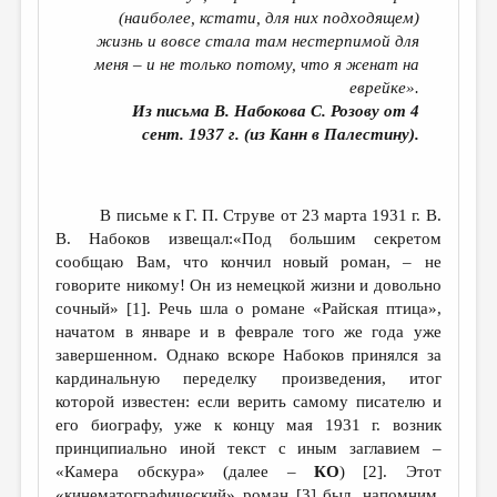
(наиболее, кстати, для них подходящем)
ДАЙДЖЕСТ
жизнь и вовсе стала там нестерпимой для
меня – и не только потому, что я женат на
ПРОИЗВЕДЕНИЯ
еврейке».
ПЕРЕВОДЫ
Из письма В. Набокова С. Розову от 4
сент. 1937 г. (из Канн в Палестину).
КОНКУРСЫ
ДЕТСКАЯ КОМНАТА
В письме к Г. П. Струве от 23 марта 1931 г. В.
КНИЖНАЯ ПОЛКА
В. Набоков извещал:«Под большим секретом
сообщаю Вам, что кончил новый роман, – не
ОБЗОР ЛИТЕРАТУРЫ
говорите никому! Он из немецкой жизни и довольно
СТРАНИЦЫ ПАМЯТИ
сочный» [1]. Речь шла о романе «Райская птица»,
начатом в январе и в феврале того же года уже
ОБЪЯВЛЕНИЯ
завершенном. Однако вскоре Набоков принялся за
кардинальную переделку произведения, итог
КОЛОНКА РЕДАКТОРА
которой известен: если верить самому писателю и
РЕДКОЛЛЕГИЯ
его биографу, уже к концу мая 1931 г. возник
принципиально иной текст с иным заглавием –
ОТ РЕДАКЦИИ
«Камера обскура» (далее –
КО
) [2]. Этот
«кинематографический» роман [3] был, напомним,