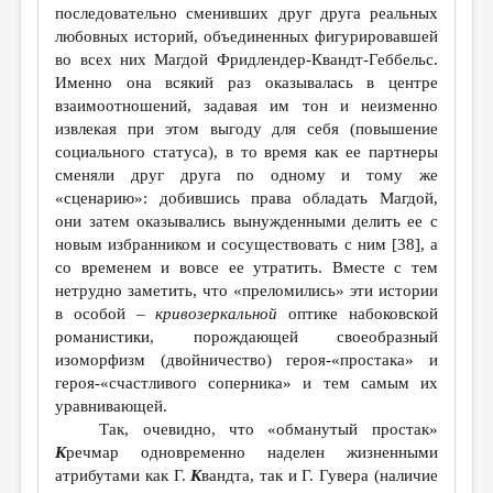
последовательно сменивших друг друга реальных
любовных историй, объединенных фигурировавшей
во всех них Магдой Фридлендер-Квандт-Геббельс.
Именно она всякий раз оказывалась в центре
взаимоотношений, задавая им тон и неизменно
извлекая при этом выгоду для себя (повышение
социального статуса), в то время как ее партнеры
сменяли друг друга по одному и тому же
«сценарию»: добившись права обладать Магдой,
они затем оказывались вынужденными делить ее с
новым избранником и сосуществовать с ним [38], а
со временем и вовсе ее утратить. Вместе с тем
нетрудно заметить, что «преломились» эти истории
в особой –
кривозеркальной
оптике набоковской
романистики, порождающей своеобразный
изоморфизм (двойничество) героя-«простака» и
героя-«счастливого соперника» и тем самым их
уравнивающей.
Так, очевидно, что «обманутый простак»
К
речмар одновременно наделен жизненными
атрибутами как Г.
К
вандта, так и Г. Гувера (наличие