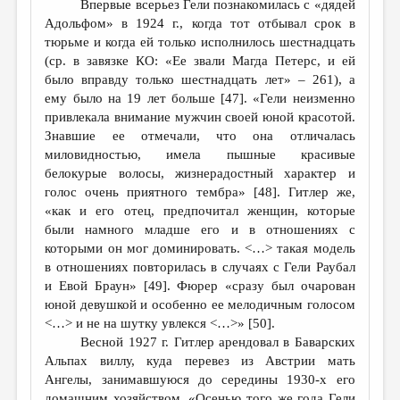
Впервые всерьез Гели познакомилась с «дядей
Адольфом» в 1924 г., когда тот отбывал срок в
тюрьме и когда ей только исполнилось шестнадцать
(ср. в завязке КО: «Ее звали Магда Петерс, и ей
было вправду только шестнадцать лет» – 261), а
ему было на 19 лет больше [47]. «Гели неизменно
привлекала внимание мужчин своей юной красотой.
Знавшие ее отмечали, что она отличалась
миловидностью, имела пышные красивые
белокурые волосы, жизнерадостный характер и
голос очень приятного тембра» [48]. Гитлер же,
«как и его отец, предпочитал женщин, которые
были намного младше его и в отношениях с
которыми он мог доминировать. <…> такая модель
в отношениях повторилась в случаях с Гели Раубал
и Евой Браун» [49]. Фюрер «сразу был очарован
юной девушкой и особенно ее мелодичным голосом
<…> и не на шутку увлекся <…>» [50].
Весной 1927 г. Гитлер арендовал в Баварских
Альпах виллу, куда перевез из Австрии мать
Ангелы, занимавшуюся до середины 1930-х его
домашним хозяйством. «Осенью того же года Гели