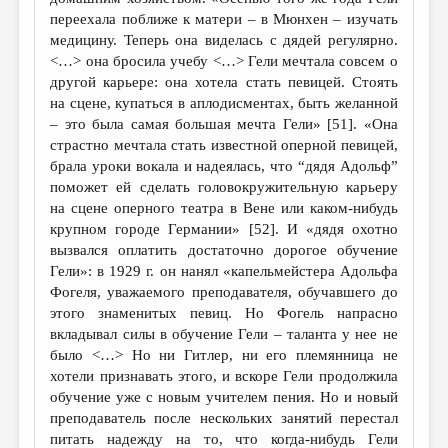
переехала поближе к матери – в Мюнхен – изучать
медицину. Теперь она виделась с дядей регулярно.
<…> она бросила учебу <…> Гели мечтала совсем о
другой карьере: она хотела стать певицей. Стоять
на сцене, купаться в аплодисментах, быть желанной
– это была самая большая мечта Гели» [51]. «Она
страстно мечтала стать известной оперной певицей,
брала уроки вокала и надеялась, что “дядя Адольф”
поможет ей сделать головокружительную карьеру
на сцене оперного театра в Вене или каком-нибудь
крупном городе Германии» [52]. И «дядя охотно
вызвался оплатить достаточно дорогое обучение
Гели»: в 1929 г. он нанял «капельмейстера Адольфа
Фогеля, уважаемого преподавателя, обучавшего до
этого знаменитых певиц. Но Фогель напрасно
вкладывал силы в обучение Гели – таланта у нее не
было <…> Но ни Гитлер, ни его племянница не
хотели признавать этого, и вскоре Гели продолжила
обучение уже с новым учителем пения. Но и новый
преподаватель после нескольких занятий перестал
питать надежду на то, что когда-нибудь Гели