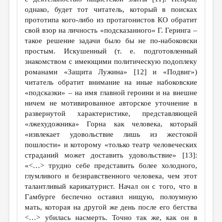
однако, будет тот читатель, который в поисках
прототипа кого-либо из протагонистов КО обратит
свой взор на личность «подсказанного» Г. Геринга –
такое решение задачи было бы не по-набоковски
простым. Искушенный (т. е. подготовленный
знакомством с имеющими политическую подоплеку
романами «Защита Лужина» [12] и «Подвиг»)
читатель обратит внимание на иные набоковские
«подсказки» – на имя главной героини и на внешне
ничем не мотивированное авторское уточнение в
развернутой характеристике, представляющей
«лжехудожника» Горна как человека, который
«извлекает удовольствие лишь из жестокой
пошлости» и которому «только театр человеческих
страданий может доставить удовольствие» [13]:
«<…> трудно себе представить более холодного,
глумливого и безнравственного человека, чем этот
талантливый карикатурист. Начал он с того, что в
Гамбурге беспечно оставил нищую, полоумную
мать, которая на другой же день после его бегства
<…> убилась насмерть. Точно так же, как он в