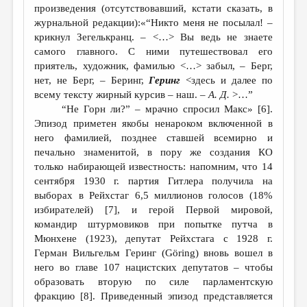
произведения (отсутствовавший, кстати сказать, в
журнальной редакции):«“Никто меня не посылал! –
крикнул Зегелькранц. – <…> Вы ведь не знаете
самого главного. С ними путешествовал его
приятель, художник, фамилью <…> забыл, – Берг,
нет, не Берг, – Беринг,
Геринг
<здесь и далее по
всему тексту жирный курсив – наш. –
А. Д.
>…”
“Не Горн ли?” – мрачно спросил Макс» [6].
Эпизод приметен якобы ненароком включенной в
него фамилией, позднее ставшей всемирно и
печально знаменитой, в пору же создания КО
только набирающей известность: напомним, что 14
сентября 1930 г. партия Гитлера получила на
выборах в Рейхстаг 6,5 миллионов голосов (18%
избирателей) [7], и герой Первой мировой,
командир штурмовиков при попытке путча в
Мюнхене (1923), депутат Рейхстага с 1928 г.
Герман Вильгельм Геринг (Göring) вновь вошел в
него во главе 107 нацистских депутатов – чтобы
образовать вторую по силе парламентскую
фракцию [8]. Приведенный эпизод представляется