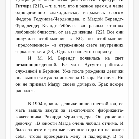
Гитлера [21]), – т. е. тех, кто в разное время, а чаще
одновременно «находились», выражаясь слогом
Федора Годунова-Чердынцева, с Магдой Берендт-
Фридлендер-Квандт-Геббельс «в разных стадиях
любовной близости, от аза до ижицы» [22]. Все они
получили отображение в КО, но отображение
«преломленное» «в отраженном свете внутренних
зеркал» текста [23]. Однако начнем по порядку.
И. М. М. Берендт появилась на свет
незаконорожденной. Ее мать Аугуста работала
служанкой в Берлине. Уже после рождения девочки
она вышла замуж за инженера Оскара Ритшеля. Но
он не признал Магду своею дочерью. Брак вскоре
распался.
В 1904 г., когда девочке пошел шестой год, ее
мать вышла замуж за зажиточного фабриканта-
кожевенника Рихарда Фридлендера. Он удочерил
девочку. «В юности Магда очень любила отчима. И
было за что: в трудные военные годы он не жалел
себя, чтобы прокормить жену и падчерицу. В те