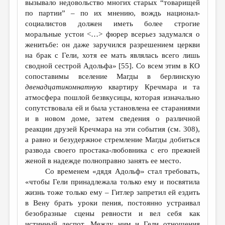
вызывало недовольство многих старых “товарищей
по партии” – по их мнению, вождь национал-
социалистов должен иметь более строгие
моральные устои <…> фюрер всерьез задумался о
женитьбе: он даже заручился разрешением церкви
на брак с Гели, хотя ее мать являлась всего лишь
сводной сестрой Адольфа» [55]. Со всем этим в КО
сопоставимы вселение Магды в берлинскую
двенадцатикомнатную
квартиру Кречмара и та
атмосфера пошлой безвкусицы, которая изначально
сопутствовала ей и была установлена ее стараниями
и в новом доме, затем сведения о различной
реакции друзей Кречмара на эти события (см. 308),
а равно и безудержное стремление Магды добиться
развода своего простака-любовника с его прежней
женой в надежде полноправно занять ее место.
Со временем «дядя Адольф» стал требовать,
«чтобы Гели принадлежала только ему и посвятила
жизнь тоже только ему – Гитлер запретил ей ездить
в Вену брать уроки пения, постоянно устраивал
безобразные сцены ревности и вел себя как
истинный деспот. Между ним и Гели отношения