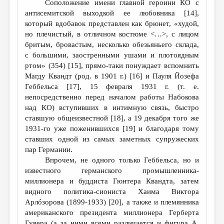
Соположение имени главной героини КО с
антисемитской выходкой ее любовника [14],
который вдобавок представлен как брюнет, «худой,
но плечистый, в отличном костюме <…>, с лицом
бритым, бровастым, несколько обезьяньего склада,
с большими, заостренными ушами и плотоядным
ртом» (354) [15], прямо-таки понуждает вспомнить
Магду Квандт (род. в 1901 г.) [16] и Пауля Йозефа
Геббельса [17], 15 февраля 1931 г. (т. е.
непосредственно перед началом работы Набокова
над КО) вступивших в интимную связь, быстро
ставшую общеизвестной [18], а 19 декабря того же
1931-го уже поженившихся [19] и благодаря тому
ставших одной из самых заметных супружеских
пар Германии.
Впрочем, не одного только Геббельса, но и
известного германского промышленника-
миллионера и буддиста Гюнтера Квандта, затем
видного политика-сиониста Хаима Виктора
Арлóзорова (1899-1933) [20], а также и племянника
американского президента миллионера Герберта
Гувера (а за ними всеми различается и фигура А.