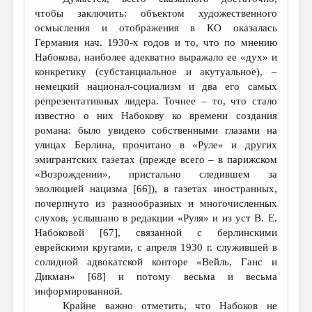
чтобы заключить: объектом художественного
осмысления и отображения в КО оказалась
Германия нач. 1930-х годов и то, что по мнению
Набокова, наиболее адекватно выражало ее «дух» и
конкретику (субстанциальное и акутуальное), –
немецкий национал-социализм и два его самых
репрезентативных лидера. Точнее – то, что стало
известно о них Набокову ко времени создания
романа: было увидено собственными глазами на
улицах Берлина, прочитано в «Руле» и других
эмигрантских газетах (прежде всего – в парижском
«Возрождении», пристально следившем за
эволюцией нацизма [66]), в газетах иностранных,
почерпнуто из разнообразных и многочисленных
слухов, услышано в редакции «Руля» и из уст В. Е.
Набоковой [67], связанной с берлинскими
еврейскими кругами, с апреля 1930 г. служившей в
солидной адвокатской конторе «Вейль, Ганс и
Дикман» [68] и потому весьма и весьма
информированной.
Крайне важно отметить, что Набоков не