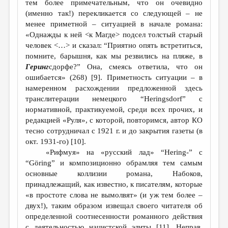
тем более примечательным, что он очевидно
(именно так!) перекликается со следующей – не
менее приметной – ситуацией в начале романа:
«Однажды к ней <к Магде> подсел толстый старый
человек <…> и сказал: “Приятно опять встретиться,
помните, барышня, как мы резвились на пляже, в
Геринг
сдорфе?” Она, смеясь ответила, что он
ошибается» (268) [9]. Приметность ситуации – в
намеренном расхождении предложенной здесь
транслитерации немецкого “Heringsdorf” с
нормативной, практикуемой, среди всех прочих, и
редакцией «Руля», с которой, повторимся, автор КО
тесно сотрудничал с 1921 г. и до закрытия газеты (в
окт. 1931-го) [10].
«Рифмуя» на «русский лад» “Hering-” c
“Göring” и композиционно обрамляя тем самым
основные коллизии романа, Набоков,
принадлежащий, как известно, к писателям, которые
«в простоте слова не вымолвят» (и уж тем более –
двух!), таким образом извещал своего читателя об
определенной соотнесенности романного действия
с деятельностью нацистской элиты [11]. Неправ,