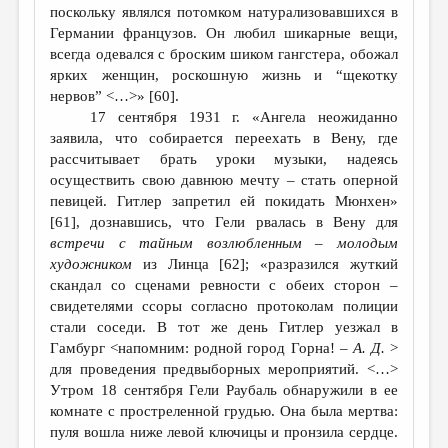
поскольку являлся потомком натурализовавшихся в
Германии французов. Он любил шикарные вещи,
всегда одевался с броским шиком гангстера, обожал
ярких женщин, роскошную жизнь и “щекотку
нервов” <…>» [60].
17 сентября 1931 г. «Ангела неожиданно
заявила, что собирается переехать в Вену, где
рассчитывает брать уроки музыки, надеясь
осуществить свою давнюю мечту – стать оперной
певицей. Гитлер запретил ей покидать Мюнхен»
[61], дознавшись, что Гели рвалась в Вену для
встречи с тайным возлюбленным – молодым
художником
из Линца [62]; «разразился жуткий
скандал со сценами ревности с обеих сторон –
свидетелями ссоры согласно протоколам полиции
стали соседи. В тот же день Гитлер уезжал в
Гамбург <напомним: родной город Горна! –
А. Д.
>
для проведения предвыборных мероприятий. <…>
Утром 18 сентября Гели Раубаль обнаружили в ее
комнате с простреленной грудью. Она была мертва:
пуля вошла ниже левой ключицы и пронзила сердце.