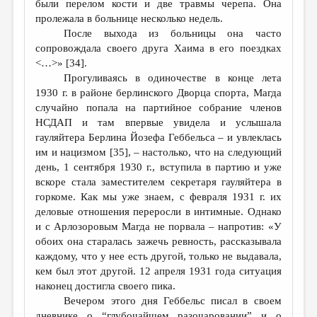
были перелом кости и две травмы черепа. Она
пролежала в больнице несколько недель.
После выхода из больницы она часто
сопровождала своего друга Хаима в его поездках
<…>» [34].
Прогуливаясь в одиночестве в конце лета
1930 г. в районе берлинского Дворца спорта, Магда
случайно попала на партийное собрание членов
НСДАП и там впервые увидела и услышала
гауляйтера Берлина Йозефа Геббельса – и увлеклась
им и нацизмом [35], – настолько, что на следующий
день, 1 сентября 1930 г., вступила в партию и уже
вскоре стала заместителем секретаря гауляйтера в
горкоме. Как мы уже знаем, с февраля 1931 г. их
деловые отношения переросли в интимные. Однако
и с Арлозоровым Магда не порвала – напротив: «У
обоих она старалась зажечь ревность, рассказывала
каждому, что у нее есть другой, только не выдавала,
кем был этот другой. 12 апреля 1931 года ситуация
наконец достигла своего пика.
Вечером этого дня Геббельс писал в своем
дневнике о “глубочайшем разочаровании” и о