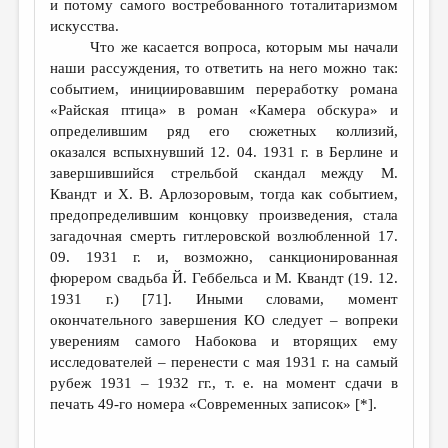
и потому самого востребованного тоталитаризмом
искусства.
Что же касается вопроса, которым мы начали
наши рассуждения, то ответить на него можно так:
событием, инициировавшим переработку романа
«Райская птица» в роман «Камера обскура» и
определившим ряд его сюжетных коллизий,
оказался вспыхнувший 12. 04. 1931 г. в Берлине и
завершившийся стрельбой скандал между М.
Квандт и Х. В. Арлозоровым, тогда как событием,
предопределившим концовку произведения, стала
загадочная смерть гитлеровской возлюбленной 17.
09. 1931 г. и, возможно, санкционированная
фюрером свадьба Й. Геббельса и М. Квандт (19. 12.
1931 г.) [71]. Иными словами, момент
окончательного завершения КО следует – вопреки
уверениям самого Набокова и вторящих ему
исследователей – перенести с мая 1931 г. на самый
рубеж 1931 – 1932 гг., т. е. на момент сдачи в
печать 49-го номера «Современных записок» [*].