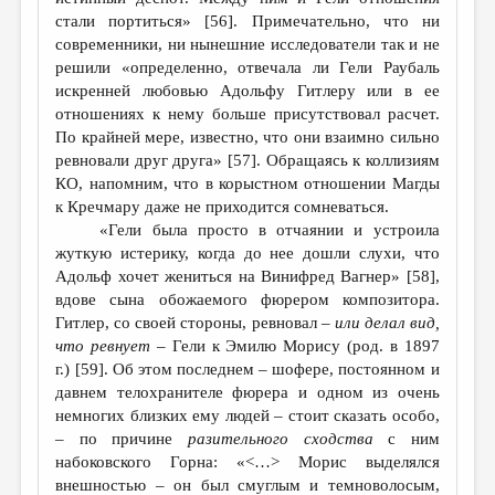
стали портиться» [56]. Примечательно, что ни
современники, ни нынешние исследователи так и не
решили «определенно, отвечала ли Гели Раубаль
искренней любовью Адольфу Гитлеру или в ее
отношениях к нему больше присутствовал расчет.
По крайней мере, известно, что они взаимно сильно
ревновали друг друга» [57]. Обращаясь к коллизиям
КО, напомним, что в корыстном отношении Магды
к Кречмару даже не приходится сомневаться.
«Гели была просто в отчаянии и устроила
жуткую истерику, когда до нее дошли слухи, что
Адольф хочет жениться на Винифред Вагнер» [58],
вдове сына обожаемого фюрером композитора.
Гитлер, со своей стороны, ревновал –
или делал вид,
что ревнует
– Гели к Эмилю Морису (род. в 1897
г.) [59]. Об этом последнем – шофере, постоянном и
давнем телохранителе фюрера и одном из очень
немногих близких ему людей – стоит сказать особо,
– по причине
разительного сходства
с ним
набоковского Горна: «<…> Морис выделялся
внешностью – он был смуглым и темноволосым,