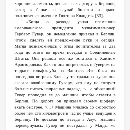
хорошие алименты, деньги на квартиру в Берлине,
вклад в банке на случай болезни и право
пользоваться имением Гюнтера Квандта» [33].
«Когда о разводе узнал племянник
американского президента мультимиллионер
Герберт Гувер, он немедленно приехал в Берлин,
чтобы сделать ей предложение руки и сердца.
Магда познакомилась с этим почитателем за два
года до этого во время поездки в Соединенные
Штаты. Она решила все же остаться с Хаимом
Арлозоровым. Как-то она встретилась с Гувером на
террасе гольф-клуба на Ваннзее. Это была их
последняя встреча. Здесь у театральных кулис она
сказала влюбленному Гуверу, что ему не следует
больше питать напрасных надежд. <…> обиженный
Гувер проводил ее до машины, чтобы отвезти в
Берлин. По дороге он приказал своему шоферу
ехать быстрее. <…> Машина мчалась со скоростью
более чем сто километров в час по улице, ведущей к
Берлину. Не доезжая до въезда в Авус, машина
перевернулась. Гувер не пострадал, у Магды же