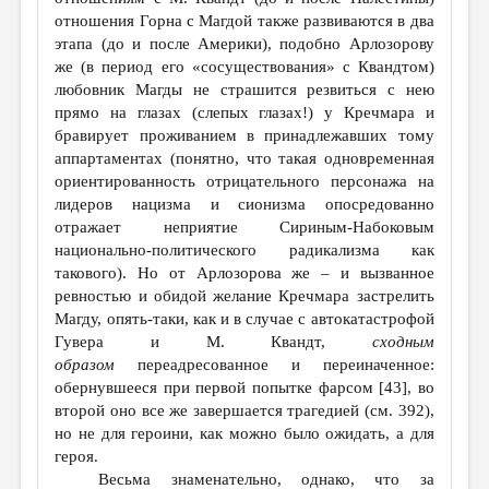
отношения Горна с Магдой также развиваются в два
этапа (до и после Америки), подобно Арлозорову
же (в период его «сосуществования» с Квандтом)
любовник Магды не страшится резвиться с нею
прямо на глазах (слепых глазах!) у Кречмара и
бравирует проживанием в принадлежавших тому
аппартаментах (понятно, что такая одновременная
ориентированность отрицательного персонажа на
лидеров нацизма и сионизма опосредованно
отражает неприятие Сириным-Набоковым
национально-политического радикализма как
такового). Но от Арлозорова же – и вызванное
ревностью и обидой желание Кречмара застрелить
Магду, опять-таки, как и в случае с автокатастрофой
Гувера и М. Квандт,
сходным
образом
переадресованное и переиначенное:
обернувшееся при первой попытке фарсом [43], во
второй оно все же завершается трагедией (см. 392),
но не для героини, как можно было ожидать, а для
героя.
Весьма знаменательно, однако, что за