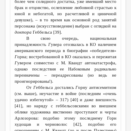
более чем солидного достатка, уже имевший место
брак и отцовство, ослепление любовной страстью к
юной и небогатой, но расчетливой и циничной
девушке), – в то время как основной род занятий
персонажа (искусствоведение) выбран с оглядкой на
доктора
Геббельса [39].
В свою очередь, национальная
принадлежность
Г
увера отозвалась в КО наличием
американского периода в биографии «победителя»
Г
орна; востребованной в КО оказалась и пережитая
Г
увером совместно с М. Квандт автокатастрофа,
однако последствия ее Набоковым радикально
переиначены – переадресованы (но ведь не
проигнорированы!).
От
Г
еббельса достались
Г
орну антисемитизм
(см. выше), неучастие в войне (последним «очень
удачно избегнутой» – 317) [40] и даже внешность
[41], но наряду с геббельсовскими во внешнем
облике художника явственно проступают и черты
Арлозорова: подобно этому последнему Горн
худощав и черноволос [42], подобно его
отношениям с М. Квандт (до и после Палестины)