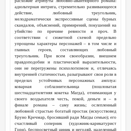
расхожие атрибуты любовно-авантюрного романа:
адюльтерная интрига, стремительно развивающееся
действие, любовный треугольник,
мелодраматически экспрессивные сцены бурных
скандалов, объяснений, примирений, покушений на
убийство по причине ревности и проч. В
соответствии с сюжетной схемой предельно
упрощены характеры персонажей – в том числе и
главных героев, составляющих любовный
треугольник. При всем своеобразии, внешнем
правдоподобии и пластической выразительности,
они не перегружены психологизмом и, отличаясь
внутренней статичностью, разыгрывают свои роли в
пределах устойчивых персонажных амплуа:
коварная соблазнительница (пошловатая
шестнадцатилетняя кокетка Магда), отнимающая у
своего воздыхателя честь, покой, деньги и – в
финале романа – саму жизнь; ослепленный
любовной страстью богатый простак (искусствовед
Бруно Кречмар, бросивший ради Магды семью); его
счастливый соперник (художник-карикатурист
Горн), беспросветный циник и негодяй, наделенный