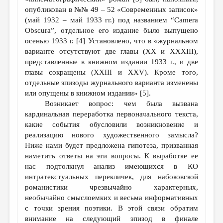
МАЛАЯ ПРОЗА
опубликован в №№ 49 – 52 «Современных записок»
ЭССЕИСТИКА
(май 1932 – май 1933 гг.) под названием “Camera
Obscura”, отдельное его издание было выпущено
ЛИТЕРАТУРОВЕДЕНИЕ
осенью 1933 г. [4] Установлено, что в «журнальном
варианте отсутствуют две главы (ХХ и ХХХIII),
КУЛЬТУРОВЕДЕНИЕ
представленные в книжном издании 1933 г., и две
ПУБЛИЦИСТИКА
главы сокращены (XXIII и ХХV). Кроме того,
отдельные эпизоды журнального варианта изменены
РЕЦЕНЗИРОВАНИЕ
или опущены в книжном издании» [5].
Возникает вопрос: чем была вызвана
ЦИКЛЫ ПУБЛИКАЦИЙ
кардинальная переработка первоначального текста,
ТРЕДИАКОВСКИЙ
какие события обусловили возникновение и
реализацию нового художественного замысла?
МЕДИА
Ниже нами будет предложена гипотеза, призванная
наметить ответы на эти вопросы. К выработке ее
ВКОНТАКТЕ
нас подтолкнул анализ имеющихся в КО
интратекстуальных перекличек, для набоковской
романистики чрезвычайно характерных,
необычайно смыслоемких и весьма информативных
с точки зрения поэтики. В этой связи обратим
внимание на следующий эпизод в финале