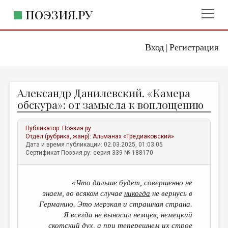
ПОЭЗИЯ.РУ
Вход
Регистрация
ГЛАВНОЕ МЕНЮ
|
ПОЭЗИЯ.РУ
ИЗДАТЕЛЬСТВО
Александр Данилевский. «Камера
ЖАНРЫ
обскура»: от замысла к воплощению
АВТОРЫ
Публикатор:
Поэзия.ру
КОММЕНТАРИИ
Отдел (рубрика, жанр):
Альманах «Тредиаковский»
Дата и время публикации: 02.03.2025, 01:03:05
ЛИТСАЛОН
Сертификат Поэзия.ру: серия 339 № 188170
НОВОСТИ
«Что дальше будет, совершенно не
ПРАВИЛА САЙТА
знаем, во всяком случае
никогда
не вернусь в
Германию. Это мерзкая и страшная страна.
ОТДЕЛЫ И РУБРИКИ
Я всегда не выносил немцев, немецкий
ИЗБРАННОЕ
скотский дух, а при теперешнем их строе