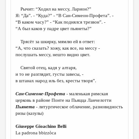
МАЛАЯ ПРОЗА
Рычит: “Ходил на мессу, Ларион?”
ЭССЕИСТИКА
Я: “Да”. - “Куда?” - “В Сан-Симеон-Профета”. -
“В каком часу?” - “Как поднялся трезвон”. -
ЛИТЕРАТУРОВЕДЕНИЕ
“А был каков у падре цвет пьянеты?”
КУЛЬТУРОВЕДЕНИЕ
Трясёт за шкирку, мямлю ей в ответ:
ПУБЛИЦИСТИКА
“А, что сказать? хожу, как все, на мессу -
послушать мессу, нешто видно цвет.
РЕЦЕНЗИРОВАНИЕ
ЦИКЛЫ ПУБЛИКАЦИЙ
Святой отец, кадя у алтаря,
и то не разглядит, густы завесы, -
ТРЕДИАКОВСКИЙ
в штанах народ иль без, кресты творя”.
МЕДИА
Сан-Симеоне-Профета
- маленькая римская
ВКОНТАКТЕ
церковь в районе Понте на Пьяцца Ланчелотти
Пьянета
- литургическое облачение, разновидность
ризы (казулы)
Giuseppe Gioachino Belli
La padrona bbizzòca