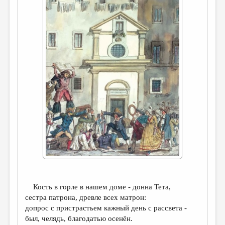
ДАЙДЖЕСТ
ПРОИЗВЕДЕНИЯ
ПЕРЕВОДЫ
КОНКУРСЫ
ДЕТСКАЯ КОМНАТА
КНИЖНАЯ ПОЛКА
ОБЗОР ЛИТЕРАТУРЫ
СТРАНИЦЫ ПАМЯТИ
ОБЪЯВЛЕНИЯ
КОЛОНКА РЕДАКТОРА
Кость в горле в нашем доме - донна Тета,
РЕДКОЛЛЕГИЯ
сестра патрона, древле всех матрон:
допрос с пристраcтьем кажный день с рассвета -
ОТ РЕДАКЦИИ
был, челядь, благодатью осенён.