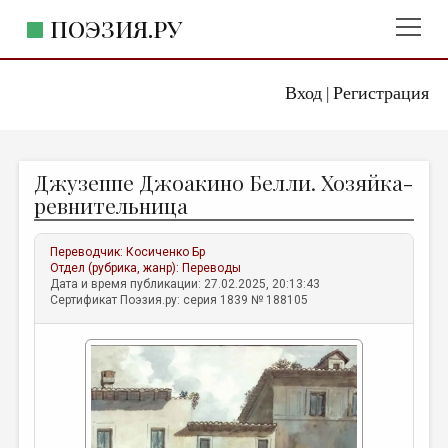
ПОЭЗИЯ.РУ
Вход
Регистрация
ГЛАВНОЕ МЕНЮ
|
ПОЭЗИЯ.РУ
ИЗДАТЕЛЬСТВО
Джузеппе Джоакино Белли. Хозяйка-
ЖАНРЫ
ревнительница
АВТОРЫ
Переводчик:
Косиченко Бр
КОММЕНТАРИИ
Отдел (рубрика, жанр):
Переводы
Дата и время публикации: 27.02.2025, 20:13:43
ЛИТСАЛОН
Сертификат Поэзия.ру: серия 1839 № 188105
НОВОСТИ
ПРАВИЛА САЙТА
ОТДЕЛЫ И РУБРИКИ
ИЗБРАННОЕ