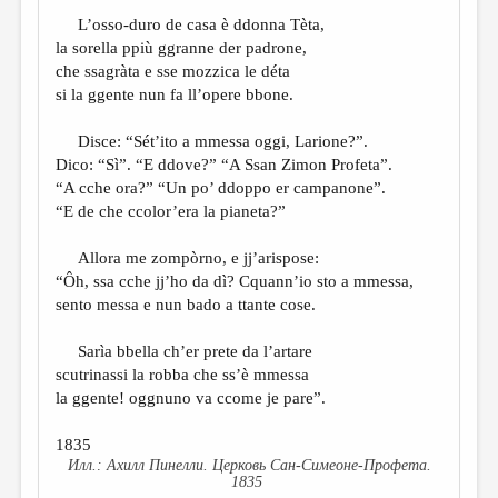
L’osso-duro de casa è ddonna Tèta,
la sorella ppiù ggranne der padrone,
che ssagràta e sse mozzica le déta
si la ggente nun fa ll’opere bbone.
Disce: “Sét’ito a mmessa oggi, Larione?”.
Dico: “Sì”. “E ddove?” “A Ssan Zimon Profeta”.
“A cche ora?” “Un po’ ddoppo er campanone”.
“E de che ccolor’era la pianeta?”
Allora me zompòrno, e jj’arispose:
“Ôh, ssa cche jj’ho da dì? Cquann’io sto a mmessa,
sento messa e nun bado a ttante cose.
Sarìa bbella ch’er prete da l’artare
scutrinassi la robba che ss’è mmessa
la ggente! oggnuno va ccome je pare”.
1835
Ахилл Пинелли. Церковь Сан-Симеоне-Профета.
1835