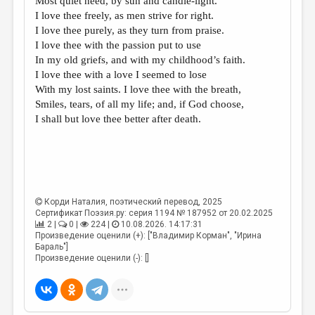
Most quiet need, by sun and candle-light.
МАЛАЯ ПРОЗА
I love thee freely, as men strive for right.
ЭССЕИСТИКА
I love thee purely, as they turn from praise.
I love thee with the passion put to use
ЛИТЕРАТУРОВЕДЕНИЕ
In my old griefs, and with my childhood’s faith.
I love thee with a love I seemed to lose
КУЛЬТУРОВЕДЕНИЕ
With my lost saints. I love thee with the breath,
ПУБЛИЦИСТИКА
Smiles, tears, of all my life; and, if God choose,
I shall but love thee better after death.
РЕЦЕНЗИРОВАНИЕ
ЦИКЛЫ ПУБЛИКАЦИЙ
ТРЕДИАКОВСКИЙ
МЕДИА
Корди Наталия
, поэтический перевод, 2025
Сертификат Поэзия.ру: серия 1194 № 187952 от 20.02.2025
ВКОНТАКТЕ
2 |
0 |
224 |
10.08.2026. 14:17:31
Произведение оценили (+): ["Владимир Корман", "Ирина
Бараль"]
Произведение оценили (-): []