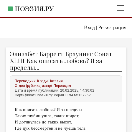
ПОЭЗИЯ.РУ
Вход
Регистрация
ГЛАВНОЕ МЕНЮ
|
ПОЭЗИЯ.РУ
ИЗДАТЕЛЬСТВО
Элизабет Барретт Браунинг Сонет
ЖАНРЫ
XLIII Как описать любовь? Я за
пределы...
АВТОРЫ
КОММЕНТАРИИ
Переводчик:
Корди Наталия
Отдел (рубрика, жанр):
Переводы
ЛИТСАЛОН
Дата и время публикации: 20.02.2025, 14:30:02
Сертификат Поэзия.ру: серия 1194 № 187952
НОВОСТИ
ПРАВИЛА САЙТА
Как описать любовь? Я за пределы
Таких глубин ушла, таких широт,
ОТДЕЛЫ И РУБРИКИ
И дотянулась до таких высот,
Где дух бессмертен и не чуешь тела.
ИЗБРАННОЕ