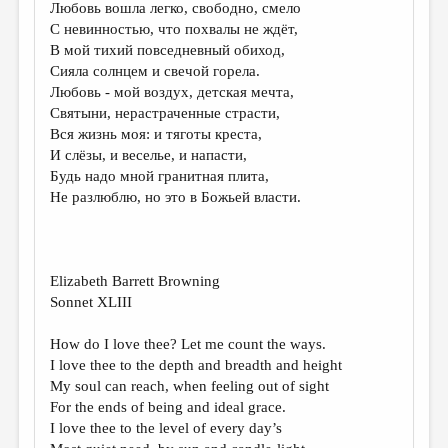
Любовь вошла легко, свободно, смело
ДАЙДЖЕСТ
С невинностью, что похвалы не ждёт,
В мой тихий повседневный обиход,
ПРОИЗВЕДЕНИЯ
Сияла солнцем и свечой горела.
Любовь - мой воздух, детская мечта,
ПЕРЕВОДЫ
Святыни, нерастраченные страсти,
КОНКУРСЫ
Вся жизнь моя: и тяготы креста,
И слёзы, и веселье, и напасти,
ДЕТСКАЯ КОМНАТА
Будь надо мной гранитная плита,
Не разлюблю, но это в Божьей власти.
КНИЖНАЯ ПОЛКА
ОБЗОР ЛИТЕРАТУРЫ
СТРАНИЦЫ ПАМЯТИ
Elizabeth Barrett Browning
Sonnet XLIII
ОБЪЯВЛЕНИЯ
How do I love thee? Let me count the ways.
КОЛОНКА РЕДАКТОРА
I love thee to the depth and breadth and height
РЕДКОЛЛЕГИЯ
My soul can reach, when feeling out of sight
For the ends of being and ideal grace.
ОТ РЕДАКЦИИ
I love thee to the level of every day’s