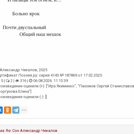
ольно ярок
очти двуспальный
бщий наш мешок
Александр Чекалов
, 2025
ртификат Поэзия.ру: серия 4143 № 187869 от 17.02.2025
5 |
2 |
316 |
06.08.2026. 11:13:39
оизведение оценили (+): ["Ира Якименко", "Пахомов Сергей Станиславови
оргунова Елена"]
оизведение оценили (-): []
ма:
Re: Сон
Александр Чекалов