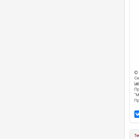
Б
П
О
Се
Пр
"М
Пр
Те