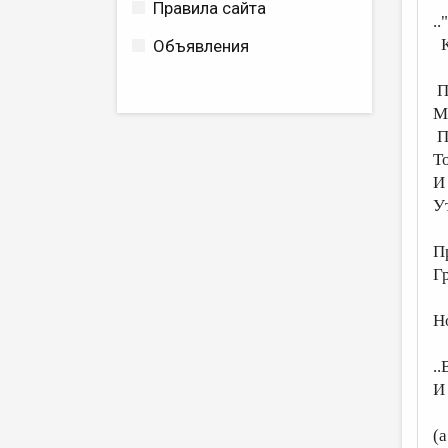
Правила сайта
..
К
Объявления
П
М
П
Т
И
У
П
Г
Н
..
И
(