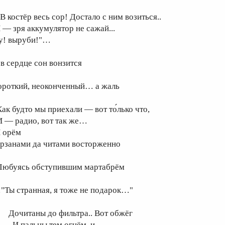
.В костёр весь сор! Достало с ним возиться..
 — зря аккумулятор не сажай...
у! выруби!"…
 в сердце сон вонзится
ороткий, неоконченный… а жаль
Как будто мы приехали — вот то́лько что,
 — радио, вот так же…
 орём
арзанами да читами восторженно
юбуясь обступившим мартабрём
"Ты странная, я тоже не подарок…"
очитаны до фильтра.. Вот обжёг
 пальцы тем огнём, и…