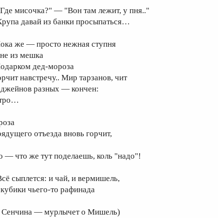
"Где мисочка?" — "Вон там лежит, у пня.."
рупа давай из банки просыпаться…
ока же — просто нежная ступня
не из мешка
одарком дед-мороза
орчит навстречу.. Мир тарзанов, чит
 джейнов разных — кончен:
тро…
роза
рядущего отъезда вновь горчит,
о — что же тут поделаешь, коль "надо"!
Всё сыплется: и чай, и вермишель,
 кубики чьего-то рафинада
а Сенчина — мурлычет о Мишель)