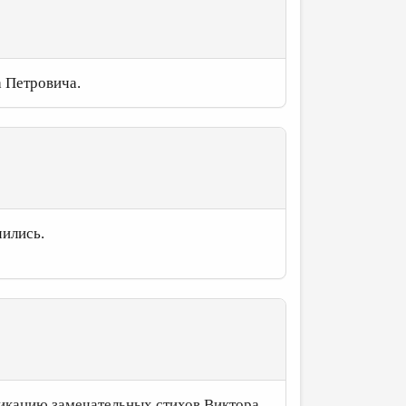
 Петровича.
чились.
ликацию замечательных стихов Виктора,