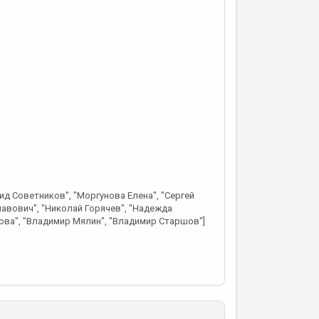
ид Советников", "Моргунова Елена", "Сергей
лавович", "Николай Горячев", "Надежда
ова", "Владимир Мялин", "Владимир Старшов"]