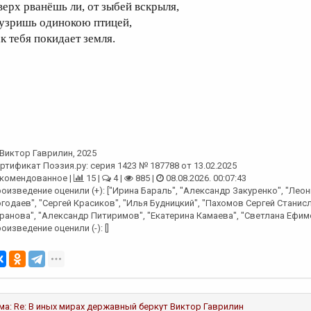
верх рванёшь ли, от зыбей вскрыля,
 узришь одинокою птицей,
ак тебя покидает земля.
Виктор Гаврилин
, 2025
ртификат Поэзия.ру: серия 1423 № 187788 от 13.02.2025
комендованное |
15 |
4 |
885 |
08.08.2026. 00:07:43
оизведение оценили (+): ["Ирина Бараль", "Александр Закуренко", "Леон
годаев", "Сергей Красиков", "Илья Будницкий", "Пахомов Сергей Станис
ранова", "Александр Питиримов", "Екатерина Камаева", "Светлана Ефим
оизведение оценили (-): []
ма:
Re: В иных мирах державный беркут
Виктор Гаврилин