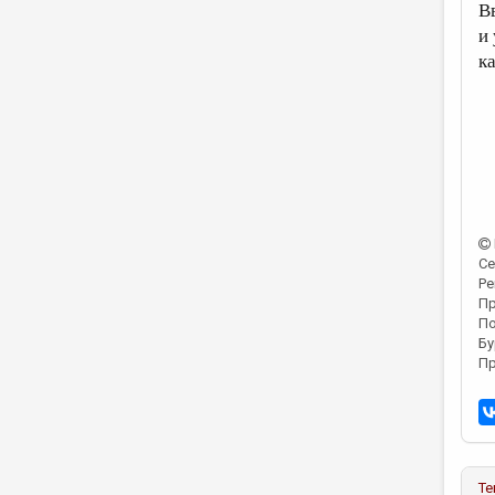
В
и
к
Се
Ре
Пр
По
Бу
Пр
Те