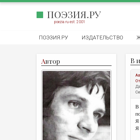
ПОЭЗИЯ.РУ
poezia.ru est. 2001
ПОЭЗИЯ.РУ
ИЗДАТЕЛЬСТВО
В 
А
втор
А
От
Да
Се
В
по
Я
Я