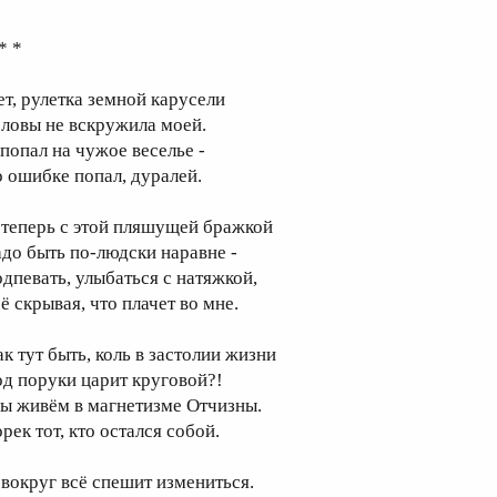
* *
ет, рулетка земной карусели
оловы не вскружила моей.
 попал на чужое веселье -
о ошибке попал, дуралей.
 теперь с этой пляшущей бражкой
адо быть по-людски наравне -
одпевать, улыбаться с натяжкой,
ё скрывая, что плачет во мне.
ак тут быть, коль в застолии жизни
од поруки царит круговой?!
ы живём в магнетизме Отчизны.
рек тот, кто остался собой.
 вокруг всё спешит измениться.