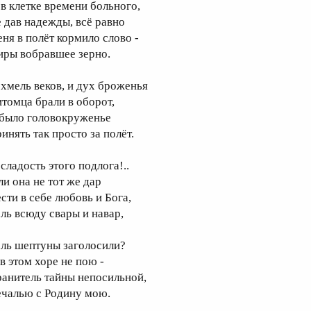
 в клетке времени больного,
е дав надежды, всё равно
еня в полёт кормило слово -
иры вобравшее зерно.
 хмель веков, и дух броженья
итомца брали в оборот,
 было головокруженье
инять так просто за полёт.
сладость этого подлога!..
ли она не тот же дар
ести в себе любовь и Бога,
оль всюду свары и навар,
оль шептуны заголосили?
в этом хоре не пою -
ранитель тайны непосильной,
ечалью с Родину мою.