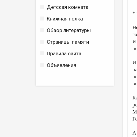
Детская комната
* 
Книжная полка
Н
Обзор литературы
г
Я
Страницы памяти
п
Правила сайта
И
Объявления
н
п
вс
К
р
М
Го
А