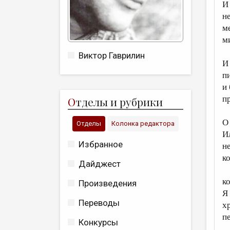
И
н
м
м
Виктор Гаврилин
И
п
и
пр
О
тделы и рубрики
О 
Отделы
Колонка редактора
И
Избранное
н
к
Дайджест
к
Произведения
Я 
Переводы
х
п
Конкурсы