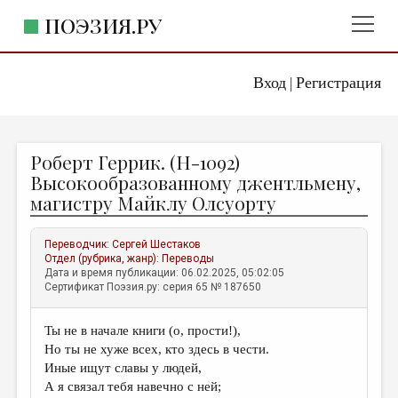
ПОЭЗИЯ.РУ
Вход
Регистрация
ГЛАВНОЕ МЕНЮ
|
ПОЭЗИЯ.РУ
ИЗДАТЕЛЬСТВО
Роберт Геррик. (Н-1092)
ЖАНРЫ
Высокообразованному джентльмену,
магистру Майклу Олсуорту
АВТОРЫ
КОММЕНТАРИИ
Переводчик:
Сергей Шестаков
Отдел (рубрика, жанр):
Переводы
ЛИТСАЛОН
Дата и время публикации: 06.02.2025, 05:02:05
Сертификат Поэзия.ру: серия 65 № 187650
НОВОСТИ
ПРАВИЛА САЙТА
Ты не в начале книги (о, прости!),
Но ты не хуже всех, кто здесь в чести.
ОТДЕЛЫ И РУБРИКИ
Иные ищут славы у людей,
А я связал тебя навечно с ней;
ИЗБРАННОЕ