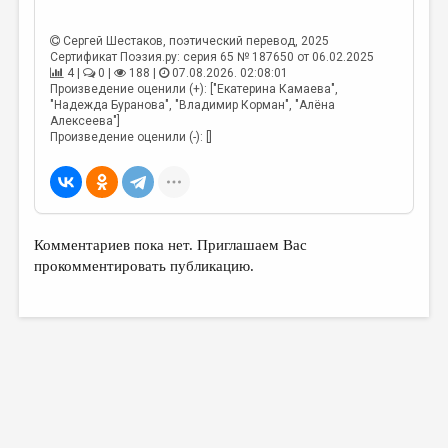
МАЛАЯ ПРОЗА
ЭССЕИСТИКА
Сергей Шестаков
, поэтический перевод, 2025
Сертификат Поэзия.ру: серия 65 № 187650 от 06.02.2025
4 |
0 |
188 |
07.08.2026. 02:08:01
ЛИТЕРАТУРОВЕДЕНИЕ
Произведение оценили (+): ["Екатерина Камаева",
"Надежда Буранова", "Владимир Корман", "Алёна
КУЛЬТУРОВЕДЕНИЕ
Алексеева"]
Произведение оценили (-): []
ПУБЛИЦИСТИКА
РЕЦЕНЗИРОВАНИЕ
ЦИКЛЫ ПУБЛИКАЦИЙ
Комментариев пока нет. Приглашаем Вас
ТРЕДИАКОВСКИЙ
прокомментировать публикацию.
МЕДИА
ВКОНТАКТЕ