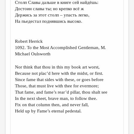
Столп Славы дальше в книге сей найдёшь:
ДАЙДЖЕСТ
Достоин славы ты; но крепко всё ж
Держись за этот столп – упасть легко,
ПРОИЗВЕДЕНИЯ
На пьедестал поднявшись высоко.
ПЕРЕВОДЫ
КОНКУРСЫ
Robert Herrick
1092. To the Most Accomplished Gentleman, M.
ДЕТСКАЯ КОМНАТА
Michael Oulsworth
КНИЖНАЯ ПОЛКА
Nor think that thou in this my book art worst,
ОБЗОР ЛИТЕРАТУРЫ
Because not plac’d here with the midst, or first.
Since fame that sides with these, or goes before
СТРАНИЦЫ ПАМЯТИ
Those, that must live with thee for evermore;
ОБЪЯВЛЕНИЯ
That fame, and fame’s rear’d pillar, thou shalt see
In the next sheet, brave man, to follow thee.
Fix on that column then, and never fall,
КОЛОНКА РЕДАКТОРА
Held up by Fame’s eternal pedestal.
РЕДКОЛЛЕГИЯ
ОТ РЕДАКЦИИ