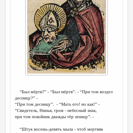
ДАЙДЖЕСТ
ПРОИЗВЕДЕНИЯ
ПЕРЕВОДЫ
КОНКУРСЫ
ДЕТСКАЯ КОМНАТА
КНИЖНАЯ ПОЛКА
ОБЗОР ЛИТЕРАТУРЫ
СТРАНИЦЫ ПАМЯТИ
ОБЪЯВЛЕНИЯ
“Был мёртв?” - “Был мёртв”. - “При том воздел
десницу?” -
“При том десницу”. - “Мать его! но как!” -
КОЛОНКА РЕДАКТОРА
“Свидетель, Нинья, гром - небесный знак,
РЕДКОЛЛЕГИЯ
при том покойник дважды тёр зеницу”. -
ОТ РЕДАКЦИИ
“Штук восемь-девять мыла - чтоб мертвяк