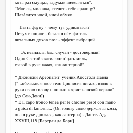
МАЛАЯ ПРОЗА
хоть раз смущал, задумав шевелиться”. -
“Мне ль, милочка, стелить тебе срачицу?
ЭССЕИСТИКА
Шевéлится иной, иной обмяк.
ЛИТЕРАТУРОВЕДЕНИЕ
Взять фауну - чему тут удивляться?
КУЛЬТУРОВЕДЕНИЕ
Петух в ощипе - бегал: в нём фитиль
витальных духов тлел - эффект вибраций.
ПУБЛИЦИСТИКА
Эк невидаль, был случай - достоверный!
РЕЦЕНЗИРОВАНИЕ
Один Святой святил один’цать миль,
ЦИКЛЫ ПУБЛИКАЦИЙ
главой в руке качая, как лантерной”.
ТРЕДИАКОВСКИЙ
* Дионисий Ареопагит, ученик Апостола Павла
(“...обезглавленное тело Дионисия встало, взяло в
МЕДИА
руки свою голову и пошло к христианской церкви”
ВКОНТАКТЕ
[до Сен-Дени])
* E il capo tronco tenea per le chiome pesol con mano
a guisa di lanterna... (Он голову свою держал за косы,
она в руке дрожала, как лантерна) - Данте. Ад,
XXVIII,118 [Бертран де Борн]