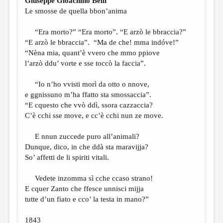
Giuseppe Gioachino Belli
Le smosse de quella bbon’anima
“Era morto?” “Era morto”. “E arzò le bbraccia?”
“E arzò le bbraccia”. “Ma de che! mma indóve!”
“Nèna mia, quant’è vvero che mmo ppiove
l’arzò ddu’ vorte e sse toccò la faccia”.
“Io n’ho vvisti morì da otto o nnove,
e ggnissuno m’ha ffatto sta smossaccia”.
“E cquesto che vvò ddì, ssora cazzaccia?
C’è cchi sse move, e cc’è cchi nun ze move.
E nnun zuccede puro all’animali?
Dunque, dico, in che ddà sta maravijja?
So’ affetti de li spiriti vitali.
Vedete inzomma sì cche ccaso strano!
E cquer Zanto che ffesce unnisci mijja
tutte d’un fiato e cco’ la testa in mano?”
1843