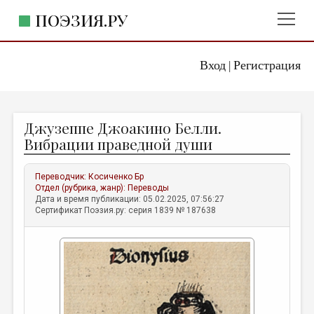
ПОЭЗИЯ.РУ
Вход
Регистрация
ГЛАВНОЕ МЕНЮ
|
ПОЭЗИЯ.РУ
ИЗДАТЕЛЬСТВО
Джузеппе Джоакино Белли.
ЖАНРЫ
Вибрации праведной души
АВТОРЫ
Переводчик:
Косиченко Бр
КОММЕНТАРИИ
Отдел (рубрика, жанр):
Переводы
Дата и время публикации: 05.02.2025, 07:56:27
ЛИТСАЛОН
Сертификат Поэзия.ру: серия 1839 № 187638
НОВОСТИ
ПРАВИЛА САЙТА
ОТДЕЛЫ И РУБРИКИ
ИЗБРАННОЕ