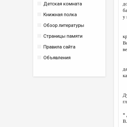
Детская комната
до
б
Книжная полка
у
Обзор литературы
“
Страницы памяти
кр
В
Правила сайта
в
Объявления
“
д
ка
“
Д
г
*
В