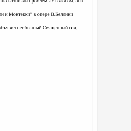
рано возникли проблемы с голосом, она
тти и Монтекки” в опере В.Беллини
я объявил необычный Священный год,