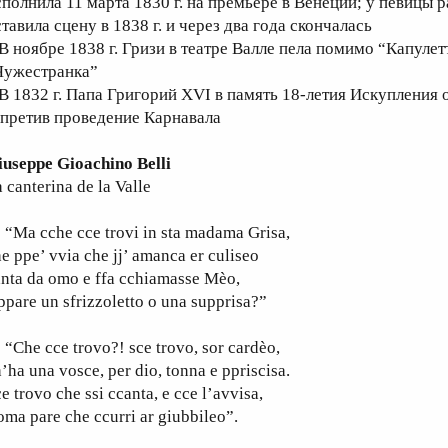
сполнила 11 марта 1830 г. на премьере в Венеции; у певицы 
тавила сцену в 1838 г. и через два года скончалась
 В ноябре 1838 г. Гризи в театре Валле пела помимо “Капуле
Чужестранка”
 В 1832 г. Папа Григорий XVI в память 18-летия Искуплени
апретив проведение Карнавала
iuseppe Gioachino Belli
 canterina de la Valle
Ma cche cce trovi in sta madama Grisa,
e ppe’ vvia che jj’ amanca er culiseo
nta da omo e ffa cchiamasse Mèo,
ppare un sfrizzoletto o una supprisa?”
Che cce trovo?! sce trovo, sor cardèo,
’ha una vosce, per dio, tonna e ppriscisa.
e trovo che ssi ccanta, e cce l’avvisa,
ma pare che ccurri ar giubbileo”.