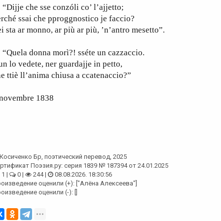
ijje che sse conzóli co’ l’ajjetto;
rché ssai che pproggnostico je faccio?
i sta ar monno, ar più ar più, ’n’antro mesetto”.
Quela donna morì?! sséte un cazzaccio.
n lo vedete, ner guardajje in petto,
e ttiè ll’anima chiusa a ccatenaccio?”
 novembre 1838
Косиченко Бр
, поэтический перевод, 2025
ртификат Поэзия.ру: серия 1839 № 187394 от 24.01.2025
1 |
0 |
244 |
08.08.2026. 18:30:56
оизведение оценили (+): ["Алёна Алексеева"]
оизведение оценили (-): []