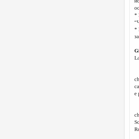
и
ос
*
“
*
з
G
La
“
ch
ca
e 
“
ch
Sc
Ro