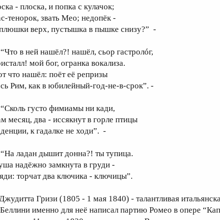
ска - плоска, и попка с кулачок;
ас-тенорок, звать Мео; недопёк -
 плюшки верх, пустышка в пышке снизу?” -
Что в ней нашёл?! нашёл, сьор гастролóг,
исталл! мой бог, огранка вокализа.
от что нашёл: поёт её репризы
есь Рим, как в юбилейный-год-не-в-срок”. -
Сколь густо фимиамы ни кади,
ам месяц, два - иссякнут в горле птицы
денции, к гадалке не ходи”. -
На ладан дышит донна?! ты тупица.
уша надёжно замкнута в груди -
ляди: торчат два ключика - ключицы”.
 Джудитта Гризи (1805 - 1 мая 1840) - талантливая итальянс
.Беллини именно для неё написал партию Ромео в опере “Кап