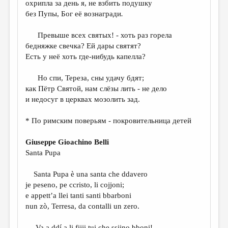
МАЛАЯ ПРОЗА
охрипла за день я, не взбить подушку
без Пупы, Бог её вознагради
.
ЭССЕИСТИКА
Превыше всех святых! - хоть раз горела
ЛИТЕРАТУРОВЕДЕНИЕ
бедняжке свечка? Ей дары святят?
КУЛЬТУРОВЕДЕНИЕ
Есть у неё хоть где-нибудь капелла?
ПУБЛИЦИСТИКА
Но спи, Тереза, сны удачу бдят;
как Пётр Святой, нам слёзы лить - не дело
РЕЦЕНЗИРОВАНИЕ
и недосуг в церквах мозолить зад.
ЦИКЛЫ ПУБЛИКАЦИЙ
* По римским поверьям - покровительница детей
ТРЕДИАКОВСКИЙ
Giuseppe Gioachino Belli
МЕДИА
Santa Pupa
ВКОНТАКТЕ
Santa Pupa è una santa che ddavero
je peseno, pe ccristo, li cojjoni;
e appett’a llei tanti santi bbarboni
nun zò, Terresa, da contalli un zero.
Va a ddí a li fijji tui che ssiino bboni!