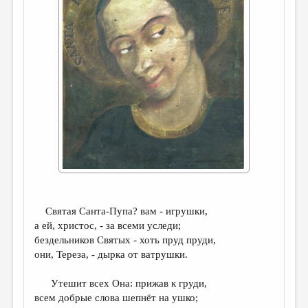
ДАЙДЖЕСТ
ПРОИЗВЕДЕНИЯ
ПЕРЕВОДЫ
КОНКУРСЫ
ДЕТСКАЯ КОМНАТА
КНИЖНАЯ ПОЛКА
ОБЗОР ЛИТЕРАТУРЫ
СТРАНИЦЫ ПАМЯТИ
Святая Санта-Пупа? вам - игрушки,
ОБЪЯВЛЕНИЯ
а ей, христос, - за всеми уследи;
бездельников Святых - хоть пруд пруди,
КОЛОНКА РЕДАКТОРА
они, Тереза, - дырка от ватрушки.
РЕДКОЛЛЕГИЯ
Утешит всех Она: прижав к груди,
ОТ РЕДАКЦИИ
всем добрые слова шепнёт на ушко;