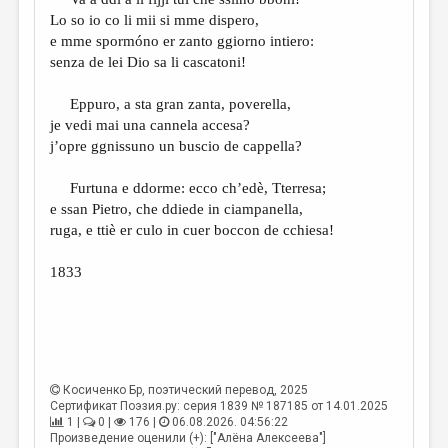
Lo so io co li mii si mme dispero,
e mme spormóno er zanto ggiorno intiero:
senza de lei Dio sa li cascatoni!
Eppuro, a sta gran zanta, poverella,
je vedi mai una cannela accesa?
j’opre ggnissuno un buscio de cappella?
Furtuna e ddorme: ecco ch’edè, Tterresa;
e ssan Pietro, che ddiede in ciampanella,
ruga, e ttiè er culo in cuer boccon de cchiesa!
1833
Косиченко Бр
, поэтический перевод, 2025
Сертификат Поэзия.ру: серия 1839 № 187185 от 14.01.2025
1 |
0 |
176 |
06.08.2026. 04:56:22
Произведение оценили (+): ["Алёна Алексеева"]