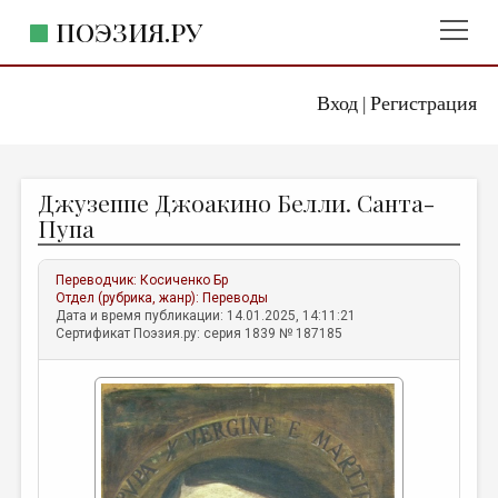
ПОЭЗИЯ.РУ
Вход
Регистрация
ГЛАВНОЕ МЕНЮ
|
ПОЭЗИЯ.РУ
ИЗДАТЕЛЬСТВО
Джузеппе Джоакино Белли. Санта-
ЖАНРЫ
Пупа
АВТОРЫ
Переводчик:
Косиченко Бр
КОММЕНТАРИИ
Отдел (рубрика, жанр):
Переводы
Дата и время публикации: 14.01.2025, 14:11:21
ЛИТСАЛОН
Сертификат Поэзия.ру: серия 1839 № 187185
НОВОСТИ
ПРАВИЛА САЙТА
ОТДЕЛЫ И РУБРИКИ
ИЗБРАННОЕ