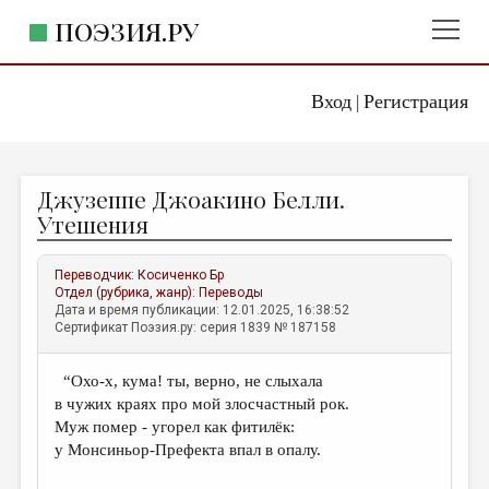
ПОЭЗИЯ.РУ
Вход
Регистрация
ГЛАВНОЕ МЕНЮ
|
ПОЭЗИЯ.РУ
ИЗДАТЕЛЬСТВО
Джузеппе Джоакино Белли.
ЖАНРЫ
Утешения
АВТОРЫ
Переводчик:
Косиченко Бр
КОММЕНТАРИИ
Отдел (рубрика, жанр):
Переводы
Дата и время публикации: 12.01.2025, 16:38:52
ЛИТСАЛОН
Сертификат Поэзия.ру: серия 1839 № 187158
НОВОСТИ
“Охо-х, кума! ты, верно, не слыхала
ПРАВИЛА САЙТА
в чужих краях про мой злосчастный рок.
Муж помер - угорел как фитилёк:
ОТДЕЛЫ И РУБРИКИ
у Монсиньор-Префекта впал в опалу.
ИЗБРАННОЕ