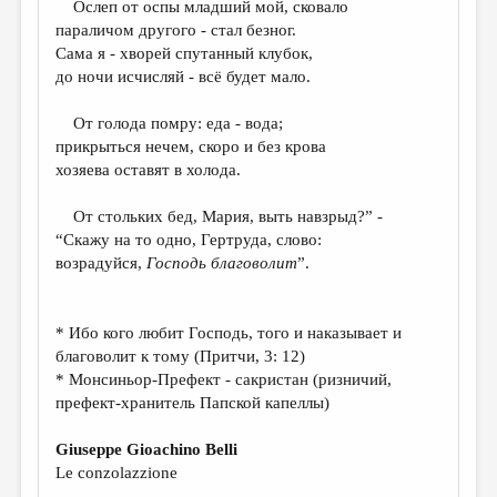
Ослеп от оспы младший мой, сковало
параличом другого - стал безног.
ДАЙДЖЕСТ
Сама я - хворей спутанный клубок,
ПРОИЗВЕДЕНИЯ
до ночи исчисляй - всё будет мало.
ПЕРЕВОДЫ
От голода помру: еда - вода;
прикрыться нечем, скоро и без крова
КОНКУРСЫ
хозяева оставят в холода.
ДЕТСКАЯ КОМНАТА
От стольких бед, Мария, выть навзрыд?” -
КНИЖНАЯ ПОЛКА
“Скажу на то одно, Гертруда, слово:
возрадуйся,
Господь благоволит
”.
ОБЗОР ЛИТЕРАТУРЫ
СТРАНИЦЫ ПАМЯТИ
* Ибо кого любит Господь, того и наказывает и
ОБЪЯВЛЕНИЯ
благоволит к тому (Притчи, 3: 12)
* Монсиньор-Префект - cакристан (ризничий,
КОЛОНКА РЕДАКТОРА
префект-хранитель Папской капеллы)
РЕДКОЛЛЕГИЯ
Giuseppe Gioachino Belli
ОТ РЕДАКЦИИ
Le conzolazzione