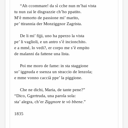
МАЛАЯ ПРОЗА
“Ah ccommare! da sì cche nun m’hai vista
ЭССЕИСТИКА
tu nun zai le disgrazzie ch’ho ppatito.
M’è mmorto de passione mi’ marito,
ЛИТЕРАТУРОВЕДЕНИЕ
pe’ ttirannia der Monziggnor Zagrista.
КУЛЬТУРОВЕДЕНИЕ
De li mi’ fijji, uno ha pperzo la vista
ПУБЛИЦИСТИКА
pe’ li vaglioli, e un antro s’è incionchito.
e a mmé, lo vedi?, er corpo me s’è empito
РЕЦЕНЗИРОВАНИЕ
de malanni da fattene una lista.
ЦИКЛЫ ПУБЛИКАЦИЙ
Poi me moro de fame: in sta staggione
ТРЕДИАКОВСКИЙ
so’ iggnuda e ssenza un straccio de lenzola;
e mme vonno caccià ppe’ la piggione.
МЕДИА
Che ne dichi, Maria, de tante pene?”
ВКОНТАКТЕ
“Dico, Ggertruda, una parola sola:
sta’ alegra, ch’er
Ziggnore te vò bbene
.”
1835