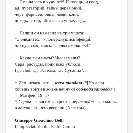
Смешалось в кучу всё! И твердь, и свод,
ад, пургаторий, тайны церемоний,
ДАЙДЖЕСТ
чёрт, фарисеи, овцы, люди, кони,
ПРОИЗВЕДЕНИЯ
дождь, ветер, облака, засушье, лёд...
ПЕРЕВОДЫ
Лапши он намесил на три ушата;
“...блюдите...” - поперхнушись эфендú,
КОНКУРСЫ
чихнул, сморкаясь: “
сервы аманаты!”
ДЕТСКАЯ КОМНАТА
Какие выманаты? Чьи заманы?
КНИЖНАЯ ПОЛКА
Cерв, растуды, поди всех ублюди!
Где Лия, где Эстелла, где Сусанна?..
ОБЗОР ЛИТЕРАТУРЫ
СТРАНИЦЫ ПАМЯТИ
* Исп. искаж. лат.
...
serva
mandata
(“[Но если
хочешь войти в жизнь вечную]
соблюди заповеди
”)
ОБЪЯВЛЕНИЯ
- Матфей, 19: 17
*
Сервы
- зависимые крестьяне;
аманáт
- заложник,
КОЛОНКА РЕДАКТОРА
амáнат
- то, что вверено (Аллахом)
РЕДКОЛЛЕГИЯ
Giuseppe Gioachino Belli
ОТ РЕДАКЦИИ
L'impicciatorio der Padre Curato