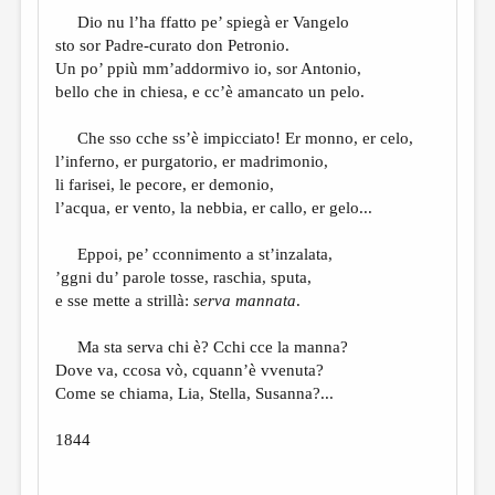
МАЛАЯ ПРОЗА
Dio nu l’ha ffatto pe’ spiegà er Vangelo
ЭССЕИСТИКА
sto sor Padre-curato don Petronio.
Un po’ ppiù mm’addormivo io, sor Antonio,
ЛИТЕРАТУРОВЕДЕНИЕ
bello che in chiesa, e cc’è amancato un pelo.
КУЛЬТУРОВЕДЕНИЕ
Che sso cche ss’è impicciato! Er monno, er celo,
ПУБЛИЦИСТИКА
l’inferno, er purgatorio, er madrimonio,
li farisei, le pecore, er demonio,
РЕЦЕНЗИРОВАНИЕ
l’acqua, er vento, la nebbia, er callo, er gelo...
ЦИКЛЫ ПУБЛИКАЦИЙ
Eppoi, pe’ cconnimento a st’inzalata,
ТРЕДИАКОВСКИЙ
’ggni du’ parole tosse, raschia, sputa,
e sse mette a strillà:
serva mannata
.
МЕДИА
Ma sta serva chi è? Cchi cce la manna?
ВКОНТАКТЕ
Dove va, ccosa vò, cquann’è vvenuta?
Come se chiama, Lia, Stella, Susanna?...
1844