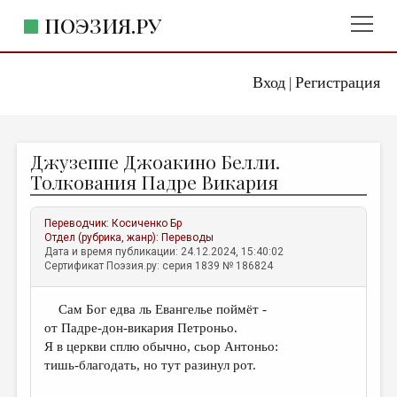
ПОЭЗИЯ.РУ
Вход
Регистрация
ГЛАВНОЕ МЕНЮ
|
ПОЭЗИЯ.РУ
ИЗДАТЕЛЬСТВО
Джузеппе Джоакино Белли.
ЖАНРЫ
Толкования Падре Викария
АВТОРЫ
Переводчик:
Косиченко Бр
КОММЕНТАРИИ
Отдел (рубрика, жанр):
Переводы
Дата и время публикации: 24.12.2024, 15:40:02
ЛИТСАЛОН
Сертификат Поэзия.ру: серия 1839 № 186824
НОВОСТИ
Сам Бог едва ль Евангелье поймёт -
ПРАВИЛА САЙТА
от Падре-дон-викария Петроньо.
Я в церкви сплю обычно, сьор Антоньо:
ОТДЕЛЫ И РУБРИКИ
тишь-благодать, но тут разинул рот.
ИЗБРАННОЕ